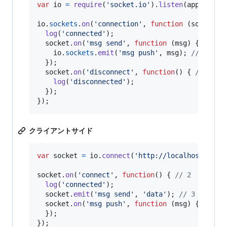
var
io
=
require
(
'socket.io'
)
.
listen
(
app
)
;
io
.
sockets
.
on
(
'connection'
,
function
(
socket
)
log
(
'connected'
)
;
socket
.
on
(
'msg send'
,
function
(
msg
)
{
// 4
io
.
sockets
.
emit
(
'msg push'
,
msg
)
;
// 5
}
)
;
socket
.
on
(
'disconnect'
,
function
(
)
{
// 7
log
(
'disconnected'
)
;
}
)
;
}
)
;
クライアントサイド
var
socket
=
io
.
connect
(
'http://localhost'
)
;
/
socket
.
on
(
'connect'
,
function
(
)
{
// 2
log
(
'connected'
)
;
socket
.
emit
(
'msg send'
,
'data'
)
;
// 3
socket
.
on
(
'msg push'
,
function
(
msg
)
{
// 6
}
)
;
}
)
;