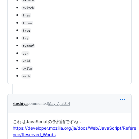
return
switch
this
throw
true
try
typeof
var
void
while
with
stoshiya
commented
May 7, 2014
これはJavaScriptの予約語ですね．
https://developer.mozilla.org/ja/docs/Web/JavaScript/Refere
nce/Reserved_Words