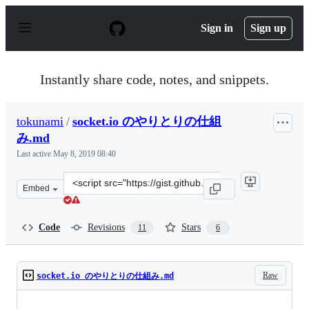
S
k
Sign in
Sign up
i
p
t
o
Instantly share code, notes, and snippets.
c
o
n
tokunami
/
socket.io のやりとりの仕組
t
e
み.md
n
Last active
May 8, 2019 08:40
t
Clone
Embed
this
repository
at
Code
Revisions
Stars
11
6
&lt;script
src=&quot;https://gist.github.com/tokunami/b8d3f67aa9e
Raw
socket.io のやりとりの仕組み.md