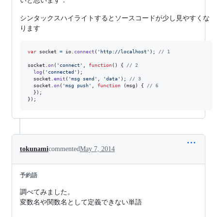
シンタックスハイライトするとソースコードが少し見やすくな
ります
var
socket
=
io
.
connect
(
'http://localhost'
)
;
// 1
socket
.
on
(
'connect'
,
function
(
)
{
// 2
log
(
'connected'
)
;
socket
.
emit
(
'msg send'
,
'data'
)
;
// 3
socket
.
on
(
'msg push'
,
function
(
msg
)
{
// 6
}
)
;
}
)
;
tokunami
commented
May 7, 2014
予約語
調べてみました。
変数名や関数名として定義できない単語