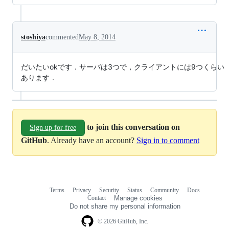
stoshiya
commented
May 8, 2014
だいたいokです．サーバは3つで，クライアントには9つくらい
あります．
to join this conversation on
Sign up for free
GitHub
. Already have an account?
Sign in to comment
Terms
Privacy
Security
Status
Community
Docs
Footer
Footer
Contact
Manage cookies
navigation
Do not share my personal information
© 2026 GitHub, Inc.