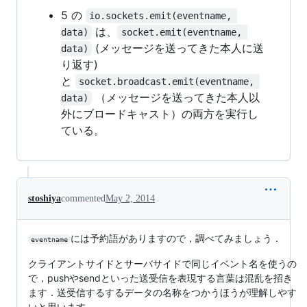
5 の
io.sockets.emit(eventname, 
は、
data)
socket.emit(eventname, 
(メッセージを送ってきた本人に送
data)
り返す)
と
socket.broadcast.emit(eventname, 
（メッセージを送ってきた本人以
data)
外にブロードキャスト）の両方を実行し
ている。
stoshiya
commented
May 2, 2014
には予約語がありますので，調べてみましょう．
eventname
クライアントサイドとサーバサイドで同じイベント名を使うの
で，pushやsendといった送受信を表現する言葉は混乱を招き
ます．送受信するするデータの名称をつかうほうが理解しやす
いと思います．