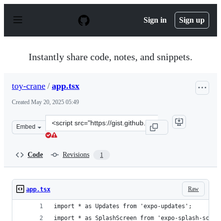
S
k
Sign in
Sign up
i
p
t
o
Instantly share code, notes, and snippets.
c
o
n
toy-crane
/
app.tsx
t
e
Created
May 20, 2025 05:49
n
t
Clone
Embed
this
repository
at
Code
Revisions
1
&lt;script
src=&quot;https://gist.github.com/toy-
crane/ec62586bb28e0cd750ebd8820090f7bc.js&quot;&gt;&l
Raw
app.tsx
import * as Updates from 'expo-updates';
import * as SplashScreen from 'expo-splash-scree