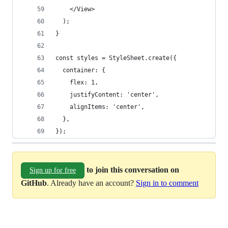
    </View>
  );
}
const styles = StyleSheet.create({
  container: {
    flex: 1,
    justifyContent: 'center',
    alignItems: 'center',
  },
});
to join this conversation on
Sign up for free
GitHub
. Already have an account?
Sign in to comment