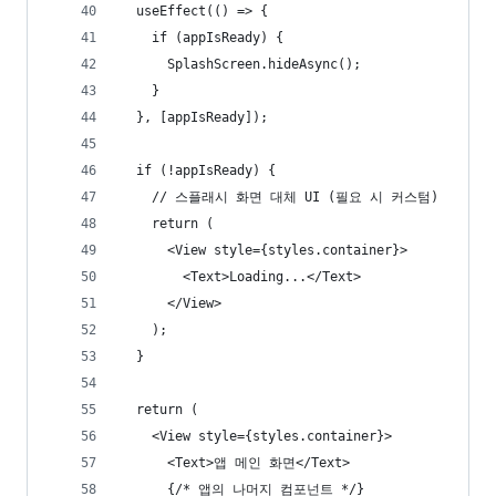
  useEffect(() => {
    if (appIsReady) {
      SplashScreen.hideAsync();
    }
  }, [appIsReady]);
  if (!appIsReady) {
    // 스플래시 화면 대체 UI (필요 시 커스텀)
    return (
      <View style={styles.container}>
        <Text>Loading...</Text>
      </View>
    );
  }
  return (
    <View style={styles.container}>
      <Text>앱 메인 화면</Text>
      {/* 앱의 나머지 컴포넌트 */}