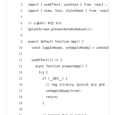
import { useEffect, useState } from 'react';
import { View, Text, StyleSheet } from 'react-na
// 스플래시 화면 유지
SplashScreen.preventAutoHideAsync();
export default function App() {
  const [appIsReady, setAppIsReady] = useState(f
  useEffect(() => {
    async function prepareApp() {
      try {
        if (__DEV__) {
          // 개발 모드에서는 업데이트 체크 생략
          setAppIsReady(true);
          return;
        }