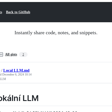
ts
Back to GitHub
Instantly share code, notes, and snippets.
All gists
2
e
/
Local LLM.md
ed
December 6, 2024 10:14
 LLM
okální LLM