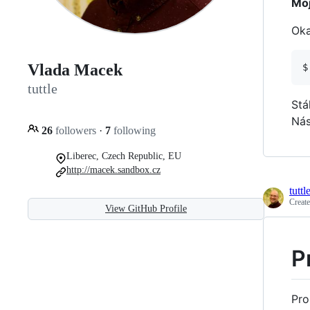
Moj
Oka
Vlada Macek
tuttle
Stá
Nás
26
followers
·
7
following
Liberec, Czech Republic, EU
http://macek.sandbox.cz
tuttl
Creat
View GitHub Profile
P
Pro