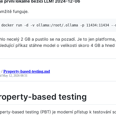
e první lokálně běžící LLM! 2024-12-06
mžitě funguje.
hlo necelý 2 GB a pustilo se na pozadí. Je to jen platform
ledující příkaz stáhne model o velikosti skoro 4 GB a hned
e
/
Property-based-testing.md
ed
May 12, 2026 08:51
roperty-based testing
perty-based testing (PBT) je moderní přístup k testování so