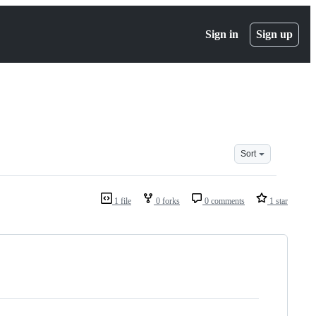
Sign in
Sign up
Sort
1 file
0 forks
0 comments
1 star