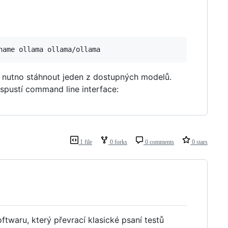
a, nutno stáhnout jeden z dostupných modelů.
 spustí command line interface:
1 file
0 forks
0 comments
0 stars
ftwaru, který převrací klasické psaní testů