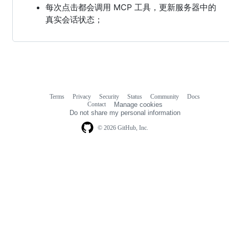
每次点击都会调用 MCP 工具，更新服务器中的
真实会话状态；
Terms
Privacy
Security
Status
Community
Docs
Footer
Footer
Contact
Manage cookies
navigation
Do not share my personal information
© 2026 GitHub, Inc.