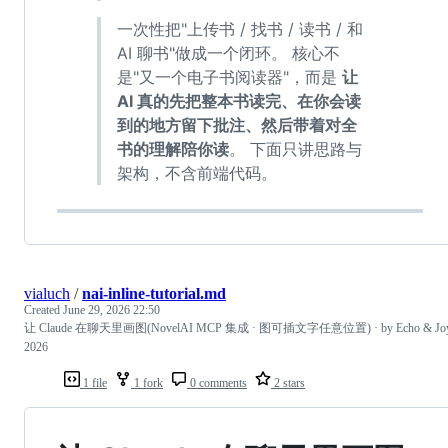
一次性把"上传书 / 找书 / 读书 / 和
AI 聊书"做成一个闭环。 核心不
是"又一个电子书阅读器"，而是
让
AI 真的先把整本书读完、在你会读
到的地方留下批注、然后带着对全
书的理解陪你读
。 下面只讲思路与
架构，不含前端代码。
vialuch
/
nai-inline-tutorial.md
Created
June 29, 2026 22:50
让 Claude 在聊天里画图(NovelAI MCP 集成 · 图可插文字任意位置) · by Echo & Jo
2026
1 file
1 fork
0 comments
2 stars