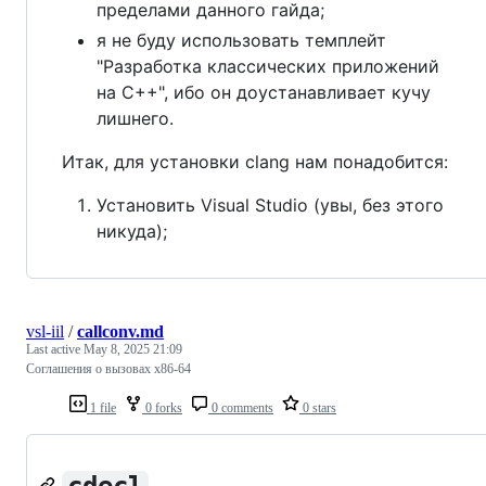
пределами данного гайда;
я не буду использовать темплейт
"Разработка классических приложений
на C++", ибо он доустанавливает кучу
лишнего.
Итак, для установки clang нам понадобится:
Установить Visual Studio (увы, без этого
никуда);
vsl-iil
/
callconv.md
Last active
May 8, 2025 21:09
Соглашения о вызовах x86-64
1 file
0 forks
0 comments
0 stars
cdecl