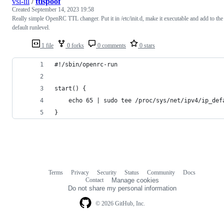
vsl-iil
/
ttlspoof
Created
September 14, 2023 19:58
Really simple OpenRC TTL changer. Put it in /etc/init.d, make it executable and add to the
default runlevel.
1 file
0 forks
0 comments
0 stars
#!/sbin/openrc-run
start() {
	echo 65 | sudo tee /proc/sys/net/ipv4/ip_def
}
Terms
Privacy
Security
Status
Community
Docs
Footer
Footer
Contact
Manage cookies
navigation
Do not share my personal information
© 2026 GitHub, Inc.