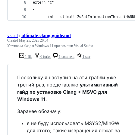
extern "C"
{
       int __stdcall ZwSetInformationThread(HAND
vsl-iil
/
ultimate-clang-guide.md
Created
May 25, 2025 20:54
Установка clang в Windows 11 при помощи Visual Studio
1 file
0 forks
1 comment
1 star
Поскольку я наступил на эти грабли уже
третий раз, представляю
ультимативный
гайд по установке Clang + MSVC для
Windows 11
.
Заранее обозначу:
я не буду использовать MSYS2/MinGW
для этого; такие извращения лежат за