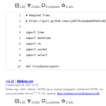
1 file
0 forks
0 comments
0 stars
# Adapted from:
# https://gist.github.com/sjb9774/eeabe6401b3c46
import time
import datetime
import re
import socket
import select
def file2bytes(path):
vsl-iil
/
dinkus.css
Created
April 19, 2025 22:52
Dinkus tag - adds <dinkus> HTML tag to separate paragraphs | Добавляет HTML-тэг
для разделения текста (* * *). См. пример:
https://codepen.io/vsl-iil/pen/zxxvvqK
1 file
0 forks
0 comments
0 stars