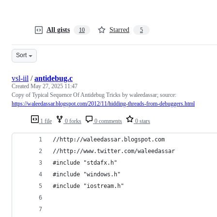
All gists
Starred
10
5
Sort
vsl-iil
/
antidebug.c
Created
May 27, 2025 11:47
Copy of Typical Sequence Of Antidebug Tricks by waleedassar; source:
https://waleedassar.blogspot.com/2012/11/hidding-threads-from-debuggers.html
1 file
0 forks
0 comments
0 stars
//http://waleedassar.blogspot.com 
//http://www.twitter.com/waleedassar
#include "stdafx.h"
#include "windows.h"
#include "iostream.h"