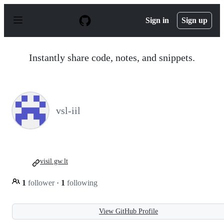
S
k
Sign in
Sign up
i
p
t
o
Instantly share code, notes, and snippets.
c
o
n
t
e
n
vsl-iil
t
visil.gw.lt
1
follower
·
1
following
View GitHub Profile