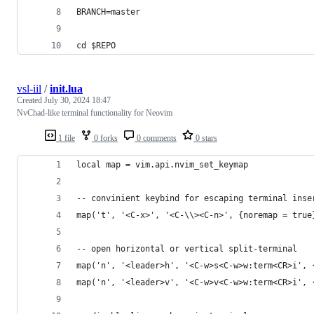
BRANCH=master
cd $REPO
vsl-iil
/
init.lua
Created
July 30, 2024 18:47
NvChad-like terminal functionality for Neovim
1 file
0 forks
0 comments
0 stars
local map = vim.api.nvim_set_keymap
-- convinient keybind for escaping terminal inse
map('t', '<C-x>', '<C-\\><C-n>', {noremap = true
-- open horizontal or vertical split-terminal
map('n', '<leader>h', '<C-w>s<C-w>w:term<CR>i', 
map('n', '<leader>v', '<C-w>v<C-w>w:term<CR>i', 