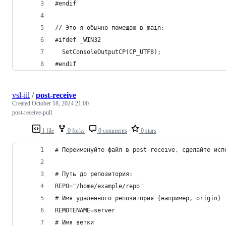
#endif
// Это я обычно помещаю в main:
#ifdef _WIN32
  SetConsoleOutputCP(CP_UTF8);
#endif
vsl-iil
/
post-receive
Created
October 18, 2024 21:00
post-receive-pull
1 file
0 forks
0 comments
0 stars
# Переименуйте файл в post-receive, сделайте исп
# Путь до репозитория:
REPO="/home/example/repo"
# Имя удалённого репозитория (например, origin)
REMOTENAME=server
# Имя ветки 