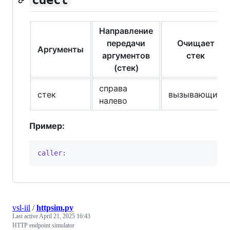
Направление
передачи
Очищает
Аргументы
аргументов
стек
(стек)
справа
стек
вызывающий
налево
Пример:
caller:
vsl-iil
/
httpsim.py
Last active
April 21, 2025 16:43
HTTP endpoint simulator