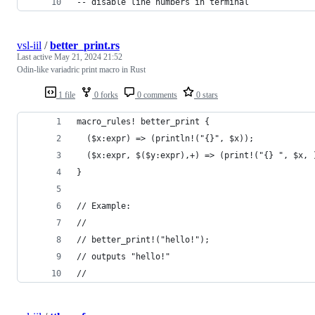
-- disable line numbers in terminal
vsl-iil
/
better_print.rs
Last active
May 21, 2024 21:52
Odin-like variadric print macro in Rust
1 file
0 forks
0 comments
0 stars
macro_rules! better_print {
  ($x:expr) => (println!("{}", $x));
  ($x:expr, $($y:expr),+) => (print!("{} ", $x, 
}
// Example:
//
// better_print!("hello!");
// outputs "hello!"
//