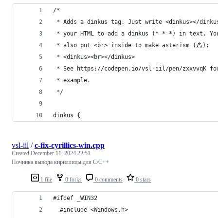
/* 
 * Adds a dinkus tag. Just write <dinkus></dinku
 * your HTML to add a dinkus (* * *) in text. Yo
 * also put <br> inside to make asterism (⁂):
 * <dinkus><br></dinkus>
 * See https://codepen.io/vsl-iil/pen/zxxvvqK fo
 * example.
 */
dinkus {
vsl-iil
/
c-fix-cyrillics-win.cpp
Created
December 11, 2024 22:51
Починка вывода кириллицы для C/C++
1 file
0 forks
0 comments
0 stars
#ifdef _WIN32
  #include <Windows.h>