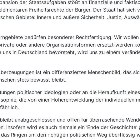
pansion der Staatsaufgaben stößt an finanzielle und faktis
lementaren Freiheitsrechte der Bürger. Der Staat hat sich v
sischen Gebiete: Innere und äußere Sicherheit, Justiz, Aus
Kerngebiete bedürfen besonderer Rechtfertigung. Wir wollen
 private oder andere Organisationsformen ersetzt werden k
 uns in Deutschland bevorsteht, wird uns zu einem verände
berzeugungen ist ein differenziertes Menschenbild, das sic
schen stets bewusst bleibt.
ßungen politischer Ideologien oder an die Heraufkunft eine
osophie, die von einer Höherentwicklung der individuellen 
ährlich.
 bleibt unabgeschlossen und offen für überraschende Wen
. Insofern wird es auch niemals ein ‘Ende der Geschichte‘ g
 das Ringen um den richtigen politischen Weg überflüssig wir