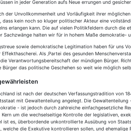
üssen in jeder Generation aufs Neue errungen und gesiche
e sich der Unvollkommenheit und Vorläufigkeit ihrer mögliche
en, dass kein noch so kluger politischer Akteur eine vollstä
ns erlangen kann. Die auf vielen Politikfeldern durch die e
cher Sachzwänge halten wir für in hohem Maße demokratie- 
gstreue sowie demokratische Legitimation haben für uns Vo
Effekthascherei. Als ‚Partei des gesunden Menschenverstan
 die Verantwortungsbereitschaft der mündigen Bürger. Rich
 Bürger das politische Geschehen so weit wie möglich sel
gewährleisten
chland ist nach der deutschen Verfassungstradition von 18
sstaat mit Gewaltenteilung angelegt. Die Gewaltenteilung -
ratie - ist jedoch durch zahlreiche einfachgesetzliche Re
 Kern um die wechselseitige Kontrolle der legislativen, exe
iel ist es, überbordende unkontrollierte Ausübung von Staat
 welche die Exekutive kontrollieren sollen, und ehemalige Po