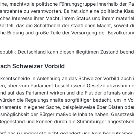
eine, machtvolle politische Führungsgruppe innerhalb der Par
ahrzehnte zu verantworten. Es hat sich eine politische Klas
iches Interesse ihrer Macht, ihrem Status und ihrem materie
Kartell, das die Schalthebel der staatlichen Macht, soweit 
che Bildung und große Teile der Versorgung der Bevölkerung
epublik Deutschland kann diesen illegitimen Zustand beend
ach Schweizer Vorbild
olksentscheide in Anlehnung an das Schweizer Vorbild auch 
en, über vom Parlament beschlossene Gesetze abzustimmen
end auf das Parlament wirken und die Flut der oftmals uns
ürden die Regelungsinhalte sorgfältiger bedacht, um in 
rlaments in eigener Sache, beispielsweise über Diäten ode
öglichkeit der Bürger maßvolle Inhalte haben. Gesetzesin
Gegenstand und können durch die Stimmbürger angestoßen
rf das Grundgesetz nicht geändert und kein bedeutsamer v