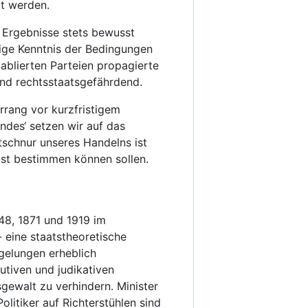
rt werden.
n Ergebnisse stets bewusst
ndige Kenntnis der Bedingungen
tablierten Parteien propagierte
und rechtsstaatsgefährdend.
rrang vor kurzfristigem
des‘ setzen wir auf das
tschnur unseres Handelns ist
bst bestimmen können sollen.
48, 1871 und 1919 im
 eine staatstheoretische
gelungen erheblich
kutiven und judikativen
sgewalt zu verhindern. Minister
litiker auf Richterstühlen sind