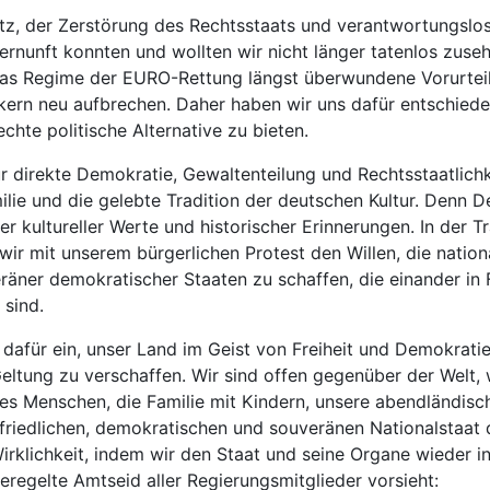
z, der Zerstörung des Rechtsstaats und verantwortungslo
Vernunft konnten und wollten wir nicht länger tatenlos zuse
as Regime der EURO-Rettung längst überwundene Vorurteil
ern neu aufbrechen. Daher haben wir uns dafür entschiede
echte politische Alternative zu bieten.
für direkte Demokratie, Gewaltenteilung und Rechtsstaatlichk
milie und die gelebte Tradition der deutschen Kultur. Denn 
kultureller Werte und historischer Erinnerungen. In der Tr
ir mit unserem bürgerlichen Protest den Willen, die national
räner demokratischer Staaten zu schaffen, die einander in
sind.
 dafür ein, unser Land im Geist von Freiheit und Demokrat
eltung zu verschaffen. Wir sind offen gegenüber der Welt,
es Menschen, die Familie mit Kindern, unsere abendländische
 friedlichen, demokratischen und souveränen Nationalstaat
irklichkeit, indem wir den Staat und seine Organe wieder in
regelte Amtseid aller Regierungsmitglieder vorsieht: