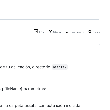
1 file
0 forks
0 comments
0 stars
de tu aplicación, directorio
.
assets/
ing fileName) parámetros:
n la carpeta assets, con extención incluida