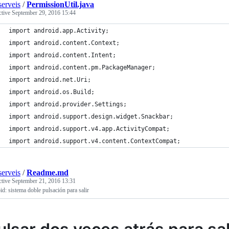
erveis
/
PermissionUtil.java
ctive
September 29, 2016 15:44
import android.app.Activity;
import android.content.Context;
import android.content.Intent;
import android.content.pm.PackageManager;
import android.net.Uri;
import android.os.Build;
import android.provider.Settings;
import android.support.design.widget.Snackbar;
import android.support.v4.app.ActivityCompat;
import android.support.v4.content.ContextCompat;
erveis
/
Readme.md
ctive
September 21, 2016 13:31
d: sistema doble pulsación para salir