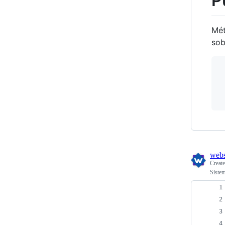
P
Mét
sob
 
webs
Creat
Sistem