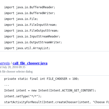
import java.io.BufferedReader;
import java.io.BufferedWriter;
import java.io.File;
import java.io.FileInputStream;
import java.io.FileOutputStream;
import java.io.InputStreamReader;
import java.io.OutputStreamWriter;
import java.util.ArrayList;
erveis
/
call_file_chooser.java
ed
July 20, 2016 09:35
 file chooser selector dialog
private static final int FILE_CHOOSER = 100;
...
Intent intent = new Intent(Intent.ACTION_GET_CONTENT);
intent.setType("*/*");
startActivityForResult(Intent.createChooser(intent, "Choose F