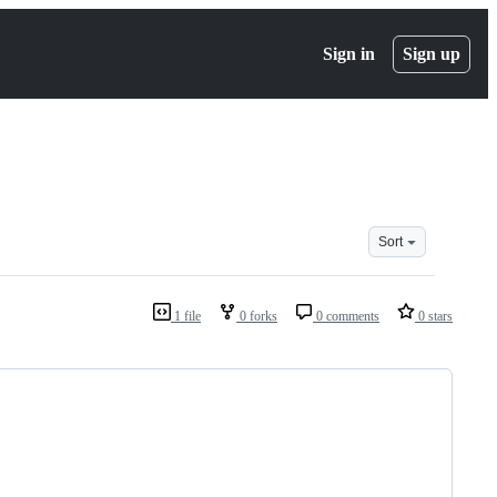
Sign in
Sign up
Sort
1 file
0 forks
0 comments
0 stars