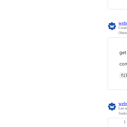
webs
Creat
Obtene
get
con
fi
webs
Last a
Androi