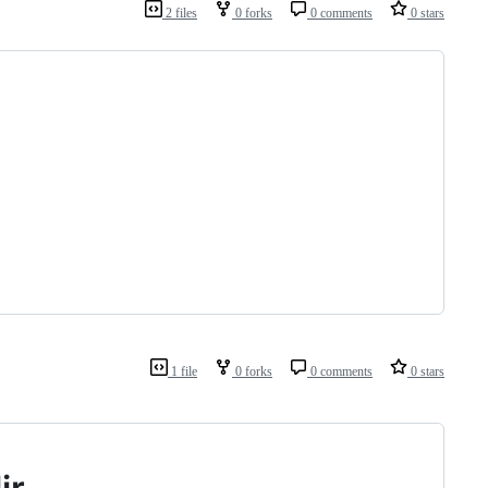
2 files
0 forks
0 comments
0 stars
1 file
0 forks
0 comments
0 stars