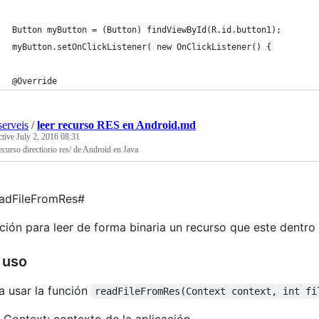
Button myButton = (Button) findViewById(R.id.button1);
myButton.setOnClickListener( new OnClickListener() {
@Override
erveis
/
leer recurso RES en Android.md
ctive
July 2, 2016 08:31
ecurso directiorio res/ de Android en Java
adFileFromRes#
ción para leer de forma binaria un recurso que este dentro 
 uso
a usar la función
readFileFromRes(Context context, int fi