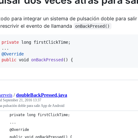
ulsar dos veces atrás para sal
odo para integrar un sistema de pulsación doble para salir
rescrivir el evento de llamanda
onBackPresed()
private
long
firstClickTime
;

 ...

@
Override
public
void
onBackPressed
() {
erveis
/
doubleBackPressed.java
ed
September 21, 2016 13:37
a pulsación doble para salir App de Android
  private long firstClickTime;
  ...
  @Override
  public void onBackPressed() {