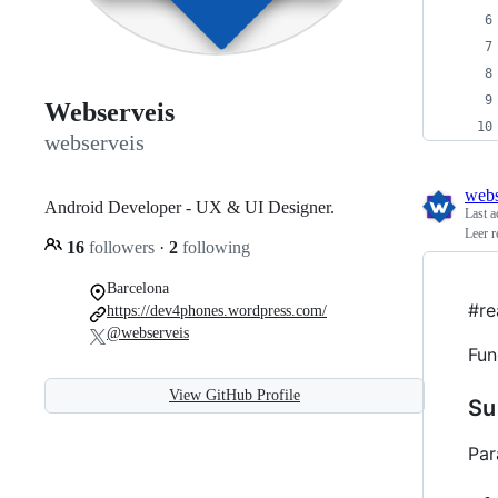
Webserveis
webserveis
webs
Android Developer - UX & UI Designer.
Last a
Leer r
16
followers
·
2
following
Barcelona
#re
https://dev4phones.wordpress.com/
@webserveis
Fun
View GitHub Profile
Su
Par