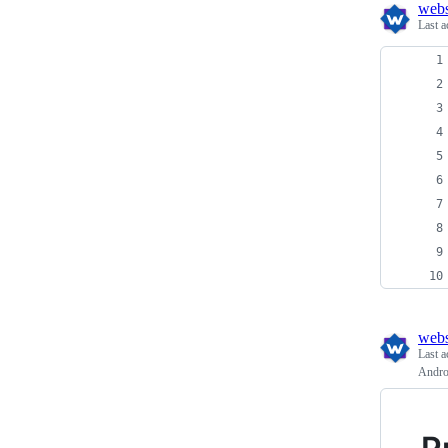
webs
Last a
webs
Last a
Androi