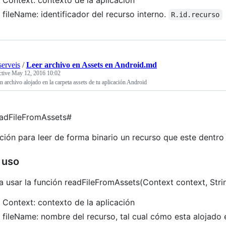
Context: contexto de la aplicación
fileName: identificador del recurso interno.
R.id.recurso
erveis
/
Leer archivo en Assets en Android.md
ctive
May 12, 2016 10:02
n archivo alojado en la carpeta assets de tu aplicación Android
adFileFromAssets#
ción para leer de forma binario un recurso que este dentro 
 uso
a usar la función readFileFromAssets(Context context, Str
Context: contexto de la aplicación
fileName: nombre del recurso, tal cual cómo esta alojado e