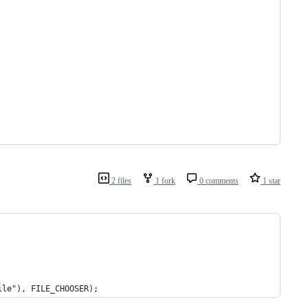
2 files
1 fork
0 comments
1 star
ile"), FILE_CHOOSER);