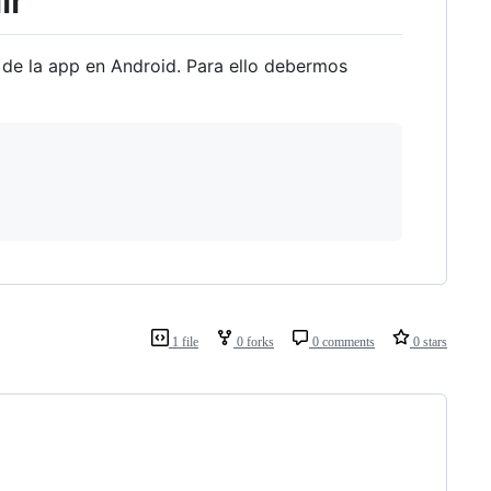
ir
 de la app en Android. Para ello debermos
1 file
0 forks
0 comments
0 stars