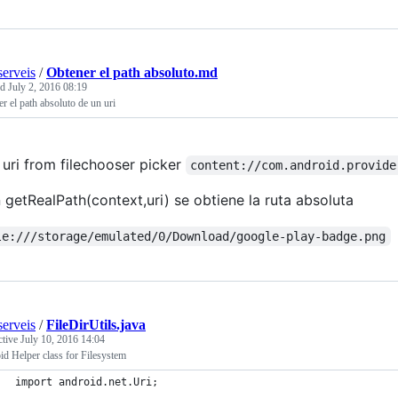
erveis
/
Obtener el path absoluto.md
ed
July 2, 2016 08:19
r el path absoluto de un uri
 uri from filechooser picker
content://com.android.provide
 getRealPath(context,uri) se obtiene la ruta absoluta
le:///storage/emulated/0/Download/google-play-badge.png
erveis
/
FileDirUtils.java
ctive
July 10, 2016 14:04
d Helper class for Filesystem
import android.net.Uri;