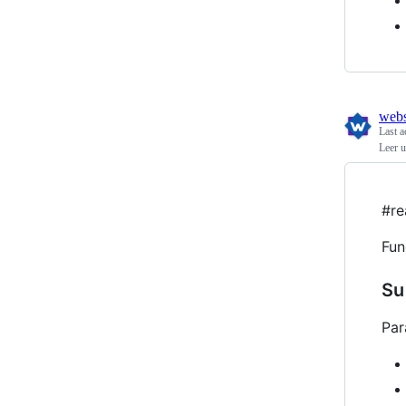
webs
Last a
Leer u
#re
Fun
Su
Par