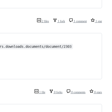
2 files
1 fork
1 comment
1 star
rs.downloads.documents/document/2303
1 file
0 forks
0 comments
0 stars