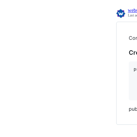
webs
Last a
Com
Cr
p
 
 
 
pub