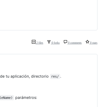
2 files
0 forks
0 comments
0 stars
de tu aplicación, directorio
.
res/
parámetros:
leName)