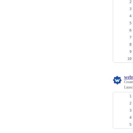
webs
Creat
Launch