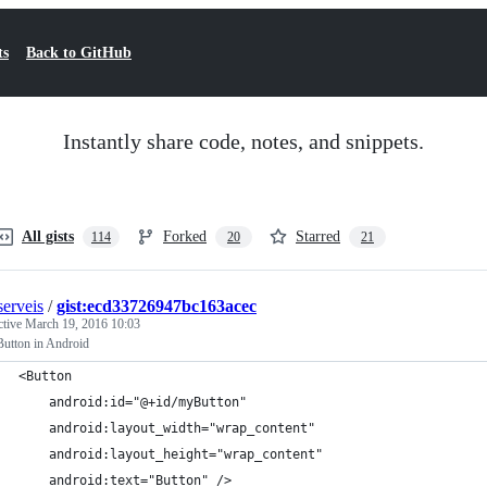
ts
Back to GitHub
Instantly share code, notes, and snippets.
All gists
Forked
Starred
114
20
21
erveis
/
gist:ecd33726947bc163acec
ctive
March 19, 2016 10:03
Button in Android
<Button
    android:id="@+id/myButton"
    android:layout_width="wrap_content"
    android:layout_height="wrap_content"
    android:text="Button" />