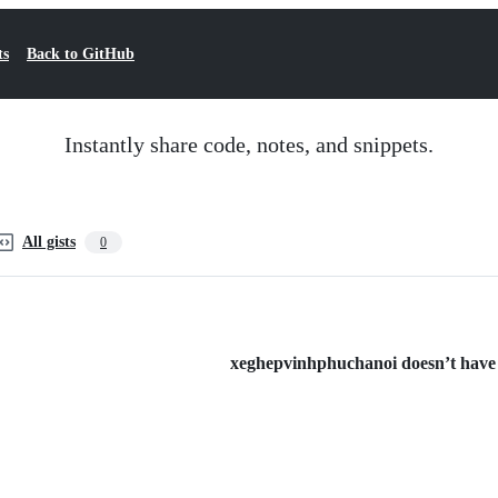
ts
Back to GitHub
Instantly share code, notes, and snippets.
All gists
0
xeghepvinhphuchanoi doesn’t have a