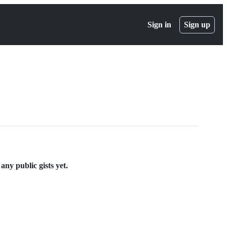
Sign in
Sign up
ny public gists yet.