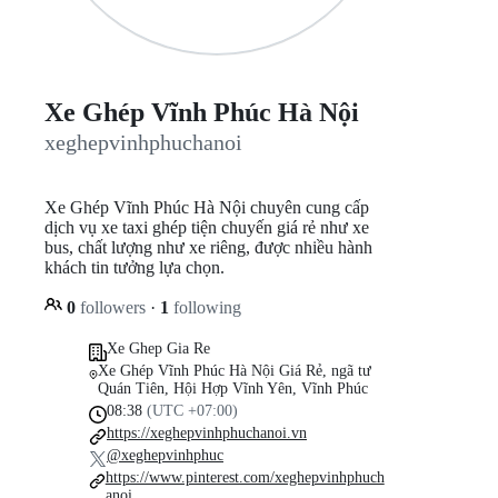
Xe Ghép Vĩnh Phúc Hà Nội
xeghepvinhphuchanoi
Xe Ghép Vĩnh Phúc Hà Nội chuyên cung cấp
dịch vụ xe taxi ghép tiện chuyến giá rẻ như xe
bus, chất lượng như xe riêng, được nhiều hành
khách tin tưởng lựa chọn.
0
followers
·
1
following
Xe Ghep Gia Re
Xe Ghép Vĩnh Phúc Hà Nội Giá Rẻ, ngã tư
Quán Tiên, Hội Hợp Vĩnh Yên, Vĩnh Phúc
08:38
(UTC +07:00)
https://xeghepvinhphuchanoi.vn
@xeghepvinhphuc
https://www.pinterest.com/xeghepvinhphuch
anoi