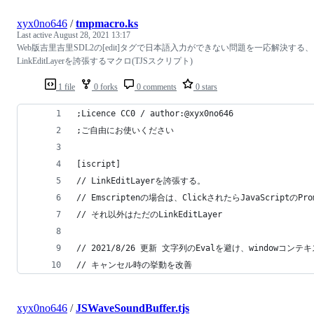
xyx0no646
/
tmpmacro.ks
Last active
August 28, 2021 13:17
Web版吉里吉里SDL2の[edit]タグで日本語入力ができない問題を一応解決する、
LinkEditLayerを誇張するマクロ(TJSスクリプト)
1 file
0 forks
0 comments
0 stars
;Licence CC0 / author:@xyx0no646
;ご自由にお使いください
[iscript]
// LinkEditLayerを誇張する。
// Emscriptenの場合は、ClickされたらJavaScriptのPr
// それ以外はただのLinkEditLayer
// 2021/8/26 更新 文字列のEvalを避け、windowコ
// キャンセル時の挙動を改善
xyx0no646
/
JSWaveSoundBuffer.tjs