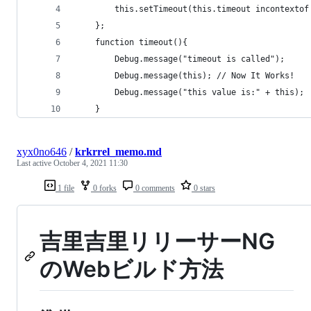
		this.setTimeout(this.timeout incontexto
	};
	function timeout(){
		Debug.message("timeout is called");
		Debug.message(this); // Now It Works!
		Debug.message("this value is:" + this);
	}
xyx0no646
/
krkrrel_memo.md
Last active
October 4, 2021 11:30
1 file
0 forks
0 comments
0 stars
吉里吉里リリーサーNG
のWebビルド方法