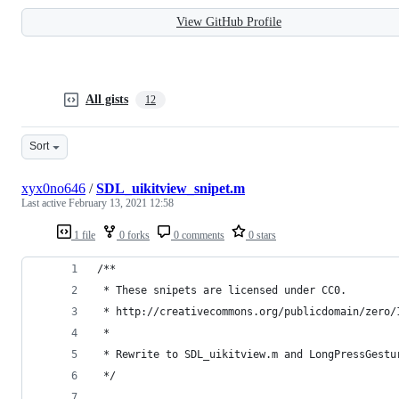
View GitHub Profile
All gists
12
Sort
xyx0no646
/
SDL_uikitview_snipet.m
Last active
February 13, 2021 12:58
1 file
0 forks
0 comments
0 stars
/**
 * These snipets are licensed under CC0.
 * http://creativecommons.org/publicdomain/zero/
 *
 * Rewrite to SDL_uikitview.m and LongPressGestu
 */