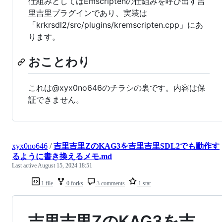
仕組みとしてはEmscriptenの仕組みを呼び出す吉
里吉里プラグインであり、実装は
「krkrsdl2/src/plugins/kremscripten.cpp」にあ
ります。
おことわり
これは@xyx0no646のチラシの裏です。内容は保
証できません。
xyx0no646
/
吉里吉里ZのKAG3を吉里吉里SDL2でも動作す
るように書き換えるメモ.md
Last active
August 15, 2024 18:51
1 file
0 forks
3 comments
1 star
吉里吉里ZのKAG3を吉