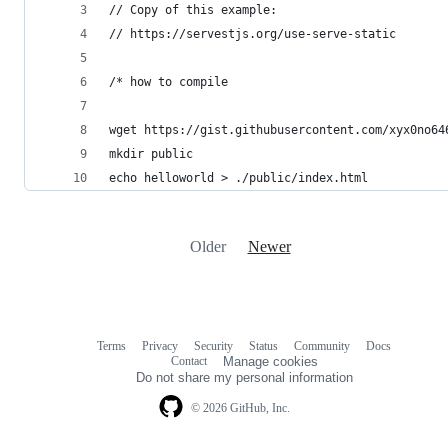
// Copy of this example:
// https://servestjs.org/use-serve-static
/* how to compile
wget https://gist.githubusercontent.com/xyx0no64
mkdir public
echo helloworld > ./public/index.html
Older
Newer
Terms
Privacy
Security
Status
Community
Docs
Footer
Footer
Contact
Manage cookies
navigation
Do not share my personal information
© 2026 GitHub, Inc.