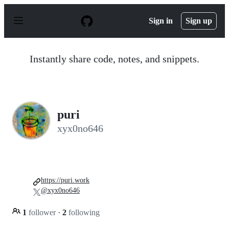
S
k
Sign in
Sign up
i
p
t
o
Instantly share code, notes, and snippets.
c
o
n
t
e
n
puri
t
xyx0no646
https://puri.work
@xyx0no646
1
follower
·
2
following