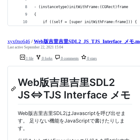
- (instancetype)initWithFrame:(CGRect)frame
{
    if ((self = [super initWithFrame:frame])) {
xyx0no646
/
Web版吉里吉里SDL2_JS_TJS_Interface_メモ.m
Last active
September 22, 2021 15:04
1 file
0 forks
0 comments
0 stars
Web版吉里吉里SDL2
JS⇔TJS Interface メモ
Web版吉里吉里SDL2はJavascriptを呼び出せま
す。 足りない機能をJavaScriptで書けたりしま
す。