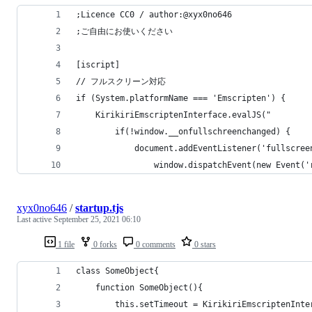
;Licence CC0 / author:@xyx0no646
;ご自由にお使いください
[iscript]
// フルスクリーン対応
if (System.platformName === 'Emscripten') {
    KirikiriEmscriptenInterface.evalJS("
        if(!window.__onfullschreenchanged) {
            document.addEventListener('fullscree
                window.dispatchEvent(new Event('
xyx0no646
/
startup.tjs
Last active
September 25, 2021 06:10
1 file
0 forks
0 comments
0 stars
class SomeObject{
	function SomeObject(){
		this.setTimeout = KirikiriEmscriptenInt