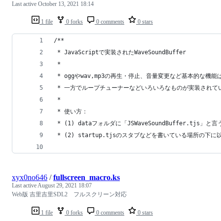
Last active
October 13, 2021 18:14
1 file
0 forks
0 comments
0 stars
/**
 * JavaScriptで実装されたWaveSoundBuffer
 *
 * oggやwav,mp3の再生・停止、音量変更など基本的な機
 * 一方でループチューナーなどいろいろなものが実装されて
 *
 * 使い方：
 * (1) dataフォルダに「JSWaveSoundBuffer.tj
 * (2) startup.tjsのスタブなどを書いている場所の下
xyx0no646
/
fullscreen_macro.ks
Last active
August 29, 2021 18:07
Web版 吉里吉里SDL2 フルスクリーン対応
1 file
0 forks
0 comments
0 stars