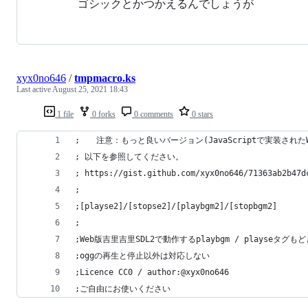
ゴシックとかつかえるんでしょうが
xyx0no646
/
tmpmacro.ks
Last active
August 25, 2021 18:43
1 file
0 forks
0 comments
0 stars
;　　注意：もっと良いバージョン(JavaScriptで実装されたWa
; 以下を参照してください。
; https://gist.github.com/xyx0no646/71363ab2b47d
;
;[playse2]/[stopse2]/[playbgm2]/[stopbgm2]
;
;Web版吉里吉里SDL2で動作するplaybgm / playseタグも
;oggの再生と停止以外は対応しない
;Licence CC0 / author:@xyx0no646
;ご自由にお使いください