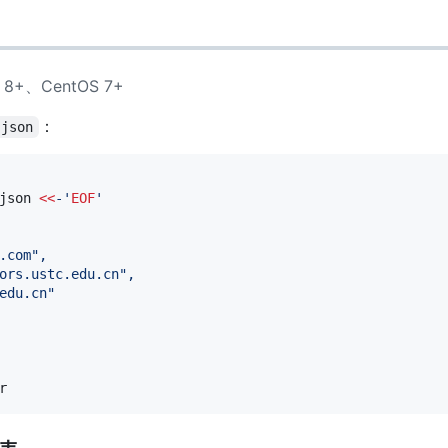
n 8+、CentOS 7+
：
.json
json 
<<
-'
EOF
'
.com",
ors.ustc.edu.cn",
edu.cn"
r