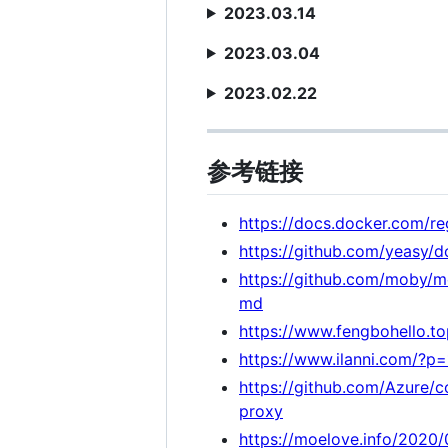
2023.03.14
2023.03.04
2023.02.22
参考链接
https://docs.docker.com/reg
https://github.com/yeasy/d
https://github.com/moby/
md
https://www.fengbohello.to
https://www.ilanni.com/?p
https://github.com/Azure/c
proxy
https://moelove.info/