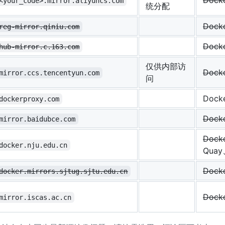
Dock
<your_code>.mirror.aliyuncs.com
统分配
Dock
reg-mirror.qiniu.com
Dock
hub-mirror.c.163.com
仅供内部访
Dock
mirror.ccs.tencentyun.com
问
Dock
dockerproxy.com
Dock
mirror.baidubce.com
Dock
docker.nju.edu.cn
Quay
Dock
docker.mirrors.sjtug.sjtu.edu.cn
Dock
mirror.iscas.ac.cn