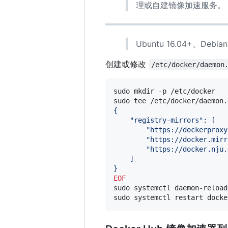
理或自建镜像加速服务。
Ubuntu 16.04+、Debia
创建或修改
/etc/docker/daemon
sudo mkdir -p /etc/docker

sudo tee /etc/docker/daemon.
{
    "registry-mirrors": [
        "https://dockerproxy
        "https://docker.mirr
        "https://docker.nju.
    ]
}
EOF
sudo systemctl daemon-reload

sudo systemctl restart docke