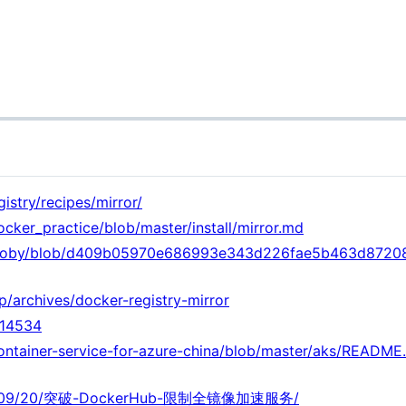
istry/recipes/mirror/
ocker_practice/blob/master/install/mirror.md
moby/blob/d409b05970e686993e343d226fae5b463d872082/d
p/archives/docker-registry-mirror
=14534
ontainer-service-for-azure-china/blob/master/aks/README
2020/09/20/突破-DockerHub-限制全镜像加速服务/