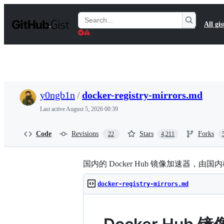
S
k
Search
All gis
i
Gists
p
t
o
c
o
n
t
y0ngb1n
/
docker-registry-mirrors.md
e
n
Last active
August 5, 2026 00:39
t
Code
Revisions
Stars
Forks
22
4,211
国内的 Docker Hub 镜像加速器，由国
docker-registry-mirrors.md