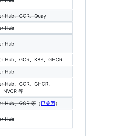
er Hub
er Hub、GCR、Quay
er Hub
er Hub
er Hub、GCR、K8S、GHCR
er Hub
er Hub
、GCR、GHCR、
、NVCR 等
er Hub、GCR 等
（
已关闭
）
er Hub