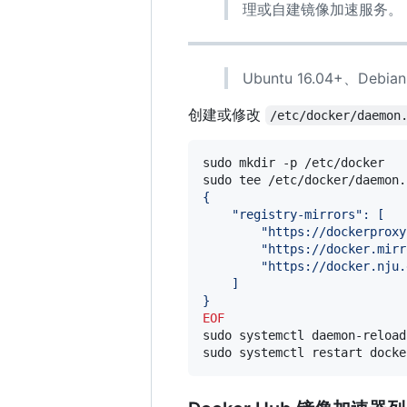
理或自建镜像加速服务。
Ubuntu 16.04+、Debia
创建或修改
/etc/docker/daemon
sudo mkdir -p /etc/docker

sudo tee /etc/docker/daemon.
{
    "registry-mirrors": [
        "https://dockerproxy
        "https://docker.mirr
        "https://docker.nju.
    ]
}
EOF
sudo systemctl daemon-reload

sudo systemctl restart docke