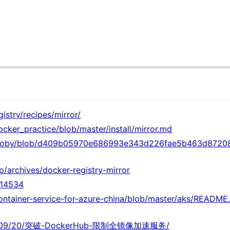
istry/recipes/mirror/
ocker_practice/blob/master/install/mirror.md
moby/blob/d409b05970e686993e343d226fae5b463d872082/d
p/archives/docker-registry-mirror
=14534
ontainer-service-for-azure-china/blob/master/aks/README
2020/09/20/突破-DockerHub-限制全镜像加速服务/