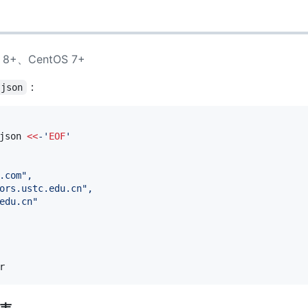
n 8+、CentOS 7+
：
.json
json 
<<
-'
EOF
'
.com",
ors.ustc.edu.cn",
edu.cn"
r