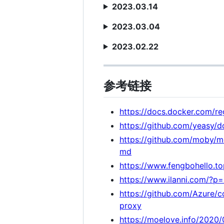
2023.03.14
2023.03.04
2023.02.22
参考链接
https://docs.docker.com/reg
https://github.com/yeasy/d
https://github.com/moby/
md
https://www.fengbohello.to
https://www.ilanni.com/?p
https://github.com/Azure/c
proxy
https://moelove.info/