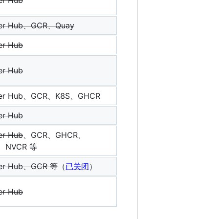
er Hub
er Hub、GCR、Quay
er Hub
er Hub
er Hub、GCR、K8S、GHCR
er Hub
er Hub
、GCR、GHCR、
、NVCR 等
er Hub、GCR 等
（
已关闭
）
er Hub