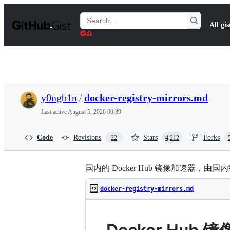
S
k
Search
All gis
i
Gists
p
t
o
c
o
n
t
y0ngb1n
/
docker-registry-mirrors.md
e
n
Last active
August 5, 2026 00:39
t
Code
Revisions
Stars
Forks
22
4,212
国内的 Docker Hub 镜像加速器，由国
docker-registry-mirrors.md