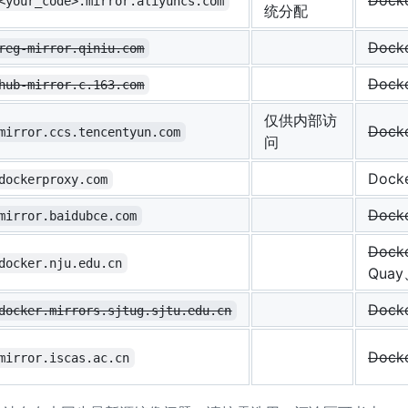
Dock
<your_code>.mirror.aliyuncs.com
统分配
Dock
reg-mirror.qiniu.com
Dock
hub-mirror.c.163.com
仅供内部访
Dock
mirror.ccs.tencentyun.com
问
Dock
dockerproxy.com
Dock
mirror.baidubce.com
Dock
docker.nju.edu.cn
Quay
Dock
docker.mirrors.sjtug.sjtu.edu.cn
Dock
mirror.iscas.ac.cn