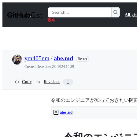
S
k
Search
All gis
i
Gists
p
t
o
c
o
n
t
ym405nm
/
abe.md
Secret
e
n
Created
December 23, 2024 15:39
t
Code
Revisions
1
令和のエンジニアが知っておきたい阿部
abe.md