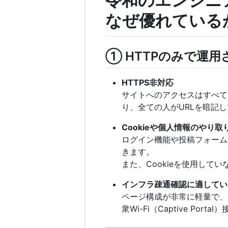
令和のエンジニ
なぜ優れている
① HTTPのみで運
HTTPS非対応
サイトへのアクセスはすべて
り、全ての人がURLを暗記
Cookieや個人情報のやり
ログイン機能や投稿フォーム
きます。
また、Cookieを使用し
インフラ疎通確認に適してい
ページ構成が非常に軽量で、
衆Wi-Fi（Captive P