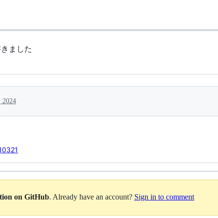
が書きました
, 2024
/10321
ation on GitHub
. Already have an account?
Sign in to comment