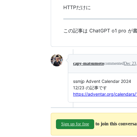
HTTPだけに
この記事は ChatGPT o1 pro 
capy-matsumoto
commented
Dec 23
ssmjp Advent Calendar 2024
12/23 の記事です
https://adventar.org/calendars
to join this convers
Sign up for free