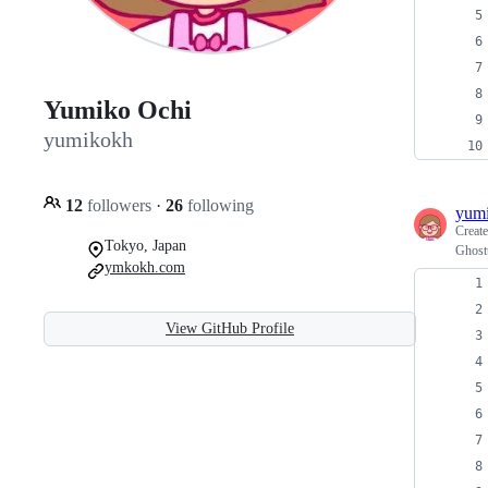
Yumiko Ochi
yumikokh
12
followers
·
26
following
yum
Creat
Tokyo, Japan
Ghost
ymkokh.com
View GitHub Profile