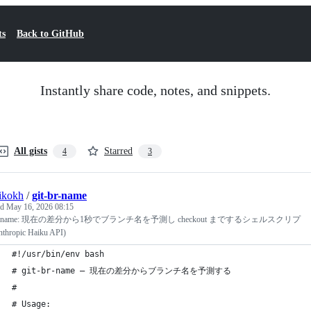
ts
Back to GitHub
Instantly share code, notes, and snippets.
All gists
Starred
4
3
ikokh
/
git-br-name
ed
May 16, 2026 08:15
-br-name: 現在の差分から1秒でブランチ名を予測し checkout までするシェルスクリプ
thropic Haiku API)
#!/usr/bin/env bash
# git-br-name — 現在の差分からブランチ名を予測する
#
# Usage: