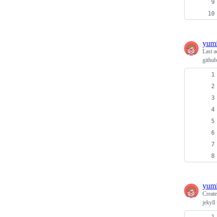
yum
Last a
github
yum
Creat
jekyl