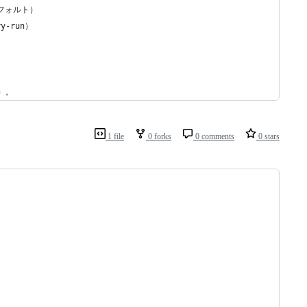
（デフォルト）
y-run）
秒）。
1 file
0 forks
0 comments
0 stars