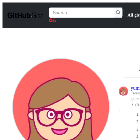
S
k
Search
All gis
i
Gists
p
t
o
c
o
n
t
e
n
t
yum
Creat
git
ト (An