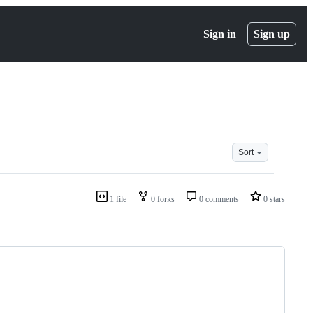
Sign in
Sign up
Sort
1 file
0 forks
0 comments
0 stars