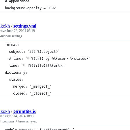
# Appearance
background-opacity = 0.92
ikokh
/
settings.yml
ctive
June 26, 2024 06:19
-nippou settings
format:
  subject: '### %{subject}'
  # line: '* %{url} by @%{user} %{status}'
  line: '* [%{title}](%{url})'
dictionary:
  status:
    merged: '_merged!_'
    closed: '_closed!_'
ikokh
/
Gruntfile.js
ed
August 14, 2014 18:17
l + compass + browser-sync