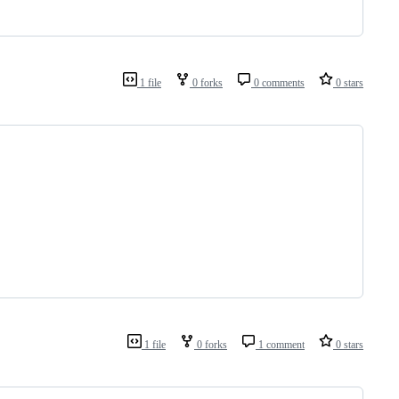
1 file
0 forks
0 comments
0 stars
1 file
0 forks
1 comment
0 stars