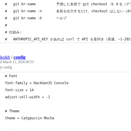
#   git br-name          予測した名前で git checkout -b する
#   git br-name -n       名前を出力するだけ、checkout はしない（dr
#   git br-name -h       ヘルプ
#
# 仕組み:
#   ANTHROPIC_API_KEY があれば curl で API を直叩き（高速、~1-2
ikokh
/
config
ed
March 12, 2026 09:55
ty config
# Font
font-family = HackGen35 Console
font-size = 14
adjust-cell-width = -1
# Theme
theme = Catppuccin Mocha