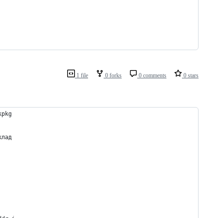
1 file
0 forks
0 comments
0 stars
kpkg
клад