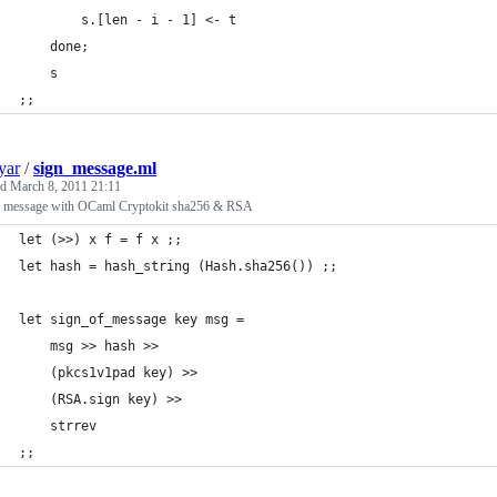
		s.[len - i - 1] <- t
	done;
	s
;;
yar
/
sign_message.ml
ed
March 8, 2011 21:11
a message with OCaml Cryptokit sha256 & RSA
let (>>) x f = f x ;;
let hash = hash_string (Hash.sha256()) ;;
let sign_of_message key msg =
	msg >> hash >>
	(pkcs1v1pad key) >>
	(RSA.sign key) >>
	strrev
;;