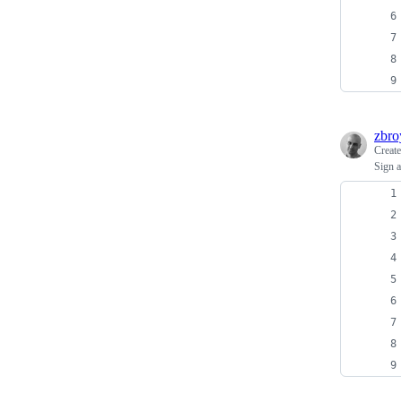
zbro
Creat
Sign 