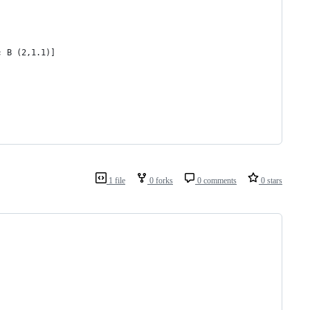
; B (2,1.1)]
1 file
0 forks
0 comments
0 stars