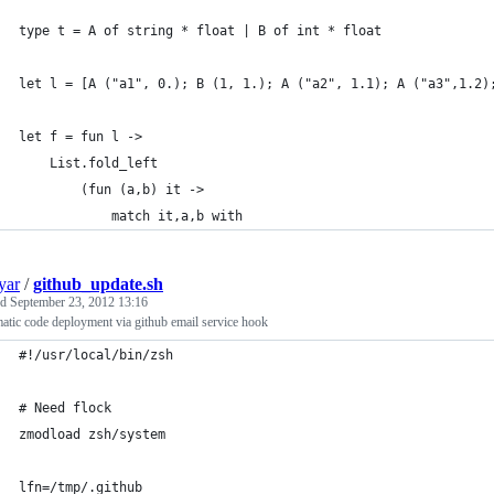
type t = A of string * float | B of int * float
let l = [A ("a1", 0.); B (1, 1.); A ("a2", 1.1); A ("a3",1.2)
let f = fun l ->
	List.fold_left
		(fun (a,b) it ->
			match it,a,b with
yar
/
github_update.sh
ed
September 23, 2012 13:16
tic code deployment via github email service hook
#!/usr/local/bin/zsh
# Need flock
zmodload zsh/system
lfn=/tmp/.github