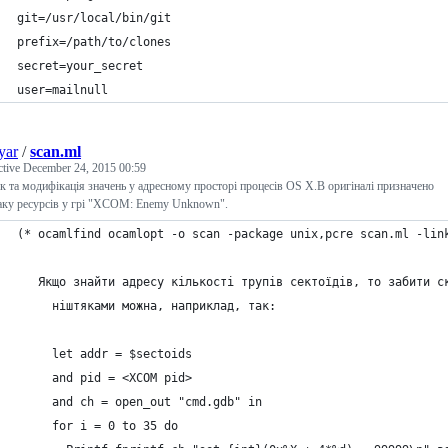
git=/usr/local/bin/git
prefix=/path/to/clones
secret=your_secret
user=mailnull
yar
/
scan.ml
ctive
December 24, 2015 00:59
 та модифікація значень у адресному просторі процесів OS X.В оригіналі призначено
аку ресурсів у грі "XCOM: Enemy Unknown".
(* ocamlfind ocamlopt -o scan -package unix,pcre scan.ml -lin
   Якщо знайти адресу кількості трупів сектоїдів, то забити с
	 ніштяками можна, наприклад, так:
	 let addr = $sectoids
	 and pid = <XCOM pid>
	 and ch = open_out "cmd.gdb" in
	 for i = 0 to 35 do