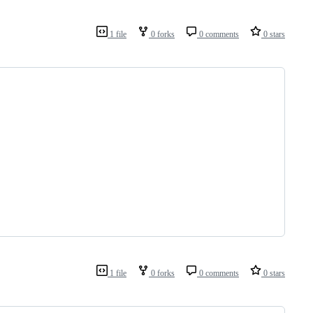
1 file
0 forks
0 comments
0 stars
1 file
0 forks
0 comments
0 stars