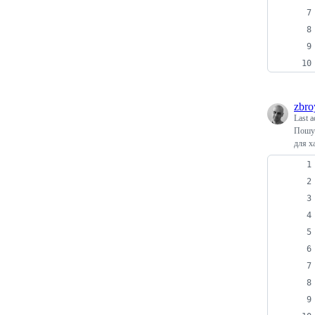
zbro
Last a
Пошук
для х