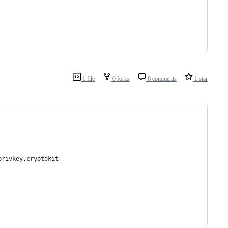
1 file
0 forks
0 comments
1 star
privkey.cryptokit