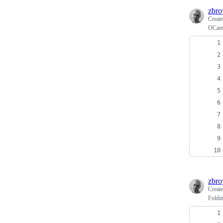
zbro
Creat
OCam
zbro
Creat
Foldin