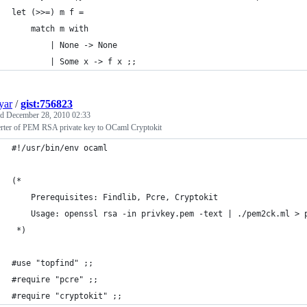
let (>>=) m f =
	match m with
		| None -> None
		| Some x -> f x ;;
yar
/
gist:756823
ed
December 28, 2010 02:33
rter of PEM RSA private key to OCaml Cryptokit
#!/usr/bin/env ocaml
(*
	Prerequisites: Findlib, Pcre, Cryptokit
	Usage: openssl rsa -in privkey.pem -text | ./pem2ck.ml > 
 *)
#use "topfind" ;;
#require "pcre" ;;
#require "cryptokit" ;;