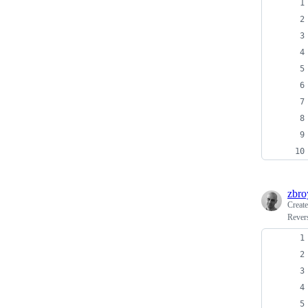
zbro
Creat
Revers