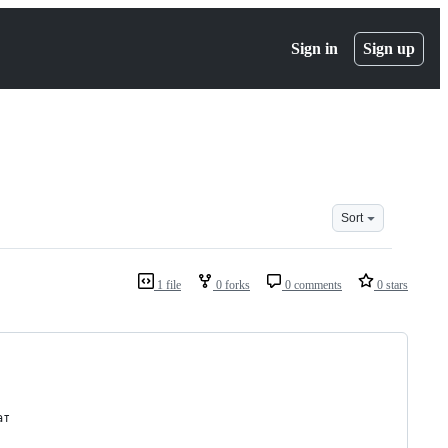
Sign in
Sign up
Sort
1 file
0 forks
0 comments
0 stars
ат