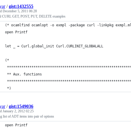
yar
/
gist:1432555
ed
December 5, 2011 06:28
l CURL GET, POST, PUT, DELETE examples
(* ocamlfind ocamlopt -o exmpl -package curl -linkpkg exmpl.m
open Printf
let _ = Curl.global_init Curl.CURLINIT_GLOBALALL
(*
 ************************************************************
 ** Aux. functions
 ************************************************************
 *)
yar
/
gist:1549036
ed
January 2, 2012 02:25
g list of ADT items into pair of options
open Printf