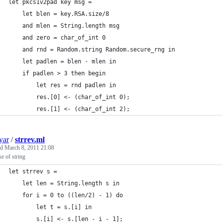
let pkcs1v2pad key msg =
	let blen = key.RSA.size/8
	and mlen = String.length msg
	and zero = char_of_int 0
	and rnd = Random.string Random.secure_rng in
	let padlen = blen - mlen in
	if padlen > 3 then begin
		let res = rnd padlen in
		res.[0] <- (char_of_int 0);
		res.[1] <- (char_of_int 2);
yar
/
strrev.ml
ed
March 8, 2011 21:08
e of string
let strrev s =
	let len = String.length s in
	for i = 0 to ((len/2) - 1) do
		let t = s.[i] in
		s.[i] <- s.[len - i - 1];