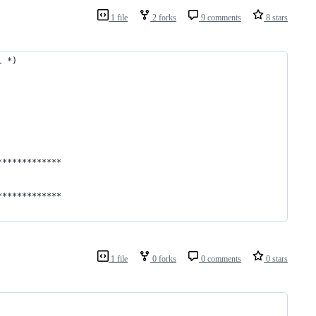
1 file
2 forks
9 comments
8 stars
l *)
*************
*************
1 file
0 forks
0 comments
0 stars