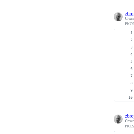
zbro
Creat
PKCS#
zbro
Creat
PKCS#