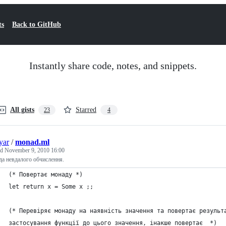
ts
Back to GitHub
Instantly share code, notes, and snippets.
All gists
Starred
23
4
yar
/
monad.ml
ed
November 9, 2010 16:00
а невдалого обчислення.
(* Повертає монаду *)
let return x = Some x ;;
(* Перевіряє монаду на наявність значення та повертає результ
застосування функції до цього значення, інакше повертає  *)