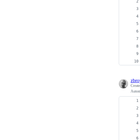
zbro
Creat
Automa