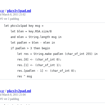
yar
/
pkcs1v1pad.ml
ed
March 8, 2011 21:02
1 ver 1 padding
let pkcs1v1pad key msg =
	let blen = key.RSA.size/8
	and mlen = String.length msg in
	let padlen = blen - mlen in
	if padlen > 3 then begin
		let res = String.make padlen (char_of_int 255) in
		res.[0] <- (char_of_int 0);
		res.[1] <- (char_of_int 1);
		res.[padlen - 1] <- (char_of_int 0);
		res ^ msg
yar
/
pkcs1v2pad.ml
ed
March 8, 2011 21:04
1 ver 2 padding