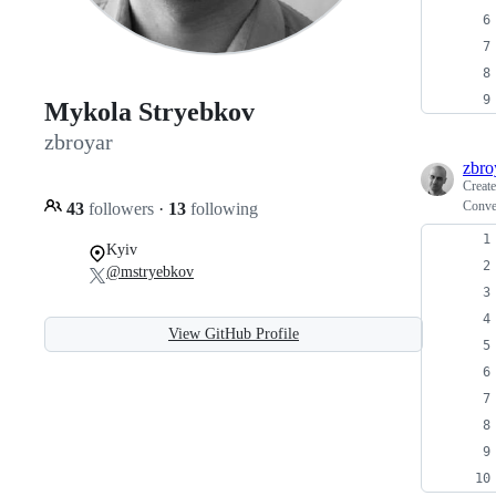
Mykola Stryebkov
zbroyar
zbro
Creat
Conve
43
followers
·
13
following
Kyiv
@mstryebkov
View GitHub Profile