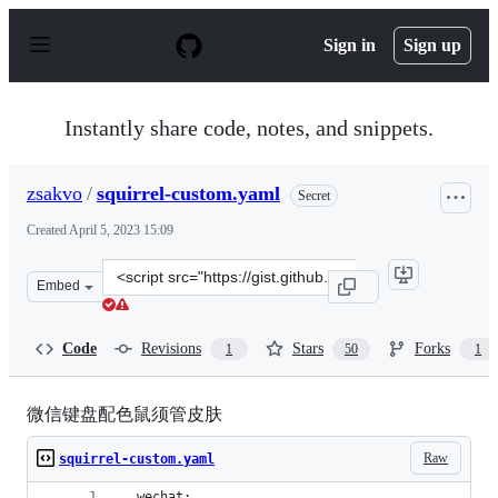
S
k
Sign in
Sign up
i
p
t
o
Instantly share code, notes, and snippets.
c
o
n
zsakvo
/
squirrel-custom.yaml
Secret
t
e
Created
April 5, 2023 15:09
n
t
Clone
Embed
this
repository
at
Code
Revisions
Stars
Forks
1
50
1
&lt;script
src=&quot;https://gist.github.com/zsakvo/fff6e4859265d
微信键盘配色鼠须管皮肤
Raw
squirrel-custom.yaml
  wechat: