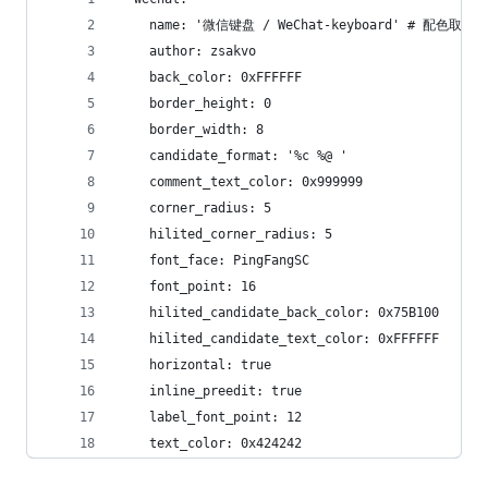
    name: '微信键盘 / WeChat-keyboard' # 配色取
    author: zsakvo
    back_color: 0xFFFFFF
    border_height: 0
    border_width: 8
    candidate_format: '%c %@ '
    comment_text_color: 0x999999
    corner_radius: 5
    hilited_corner_radius: 5
    font_face: PingFangSC
    font_point: 16
    hilited_candidate_back_color: 0x75B100
    hilited_candidate_text_color: 0xFFFFFF
    horizontal: true
    inline_preedit: true
    label_font_point: 12
    text_color: 0x424242