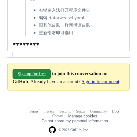
右键输入法打开程序文件夹
编辑 data/weasel.yaml
跟其他皮肤一样新增该皮肤
重新部署即可选用
♥️
♥️
♥️
♥️
♥️
♥️
♥️
♥️
to join this conversation on
Sign up for free
GitHub
. Already have an account?
Sign in to comment
Terms
Privacy
Security
Status
Community
Docs
Footer
Footer
Contact
Manage cookies
navigation
Do not share my personal information
© 2026 GitHub, Inc.