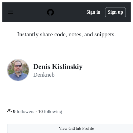
S
k
Sign in
Sign up
i
p
t
o
Instantly share code, notes, and snippets.
c
o
n
t
e
n
Denis Kislinskiy
t
Denkneb
9
followers
·
10
following
View GitHub Profile