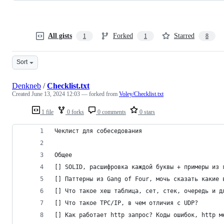
All gists
Forked
Starred
1
1
8
Sort
Denkneb
/
Checklist.txt
Created
June 13, 2024 12:03
— forked from
Voley/Checklist.txt
1 file
0 forks
0 comments
0 stars
Чеклист для собеседования
Общее
[] SOLID, расшифровка каждой буквы + примеры из 
[] Паттерны из Gang of Four, мочь сказать какие 
[] Что такое хеш таблица, сет, стек, очередь и д
[] Что такое TPC/IP, в чем отличия с UDP?
[] Как работает http запрос? Коды ошибок, http м