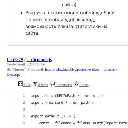
сайта)
Выгрузка статистики в любой удобной
формат, в любой удобный вид,
возможность показа статистики на
сайте
Leo5878
/
__dirname.js
Created
April 8, 2021 13:59
file "dirname". More details
https://ru.hexlet.io/blog/posts/chto-takoe-__dirname-v-
javascript
1 file
0 forks
0 comments
0 stars
import { fileURLToPath } from 'url';
import { dirname } from 'path';
export default () => {
    const __filename = fileURLToPath(import.meta