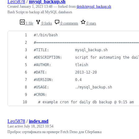
Leo5878
/
mysql_backup.sh
Created
January 1, 2023 13:48
— forked from
tleish/mysql_backup.sh
Bash Script to backup all MySQL databases
1 file
0 forks
0 comments
0 stars
#!
/bin/bash
#
===============================================
#
TITLE:            mysql_backup.sh
#
DESCRIPTION:      script for automating the dai
#
AUTHOR:           tleish
#
DATE:             2013-12-20
#
VERSION:          0.4
#
USAGE:            ./mysql_backup.sh
#
CRON:
#
 example cron for daily db backup @ 9:15 am
Leo5878
/
index.md
Last active
July 18, 2023 10:54
Проброс сертификата на примере Fetch Deno для Сбербанка