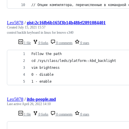
// Опции компилятора, перечисленные в командной 
Leo5878
/
gist:2c16fb6b165f3b14b48fef2891084401
Created
July 15, 2021 15:57
control backlit keyboard in linux for lenovo s340
1 file
0 forks
0 comments
0 stars
Follow the path 
cd /sys/class/leds/platform::kbd_backlight
vim brightness
0 - disable
1 - enable
Leo5878
/
itdo-people.md
Last active
April 26, 2022 14:10
1 file
0 forks
0 comments
0 stars