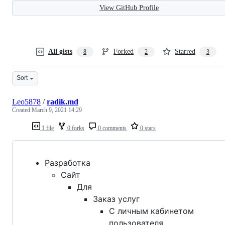
View GitHub Profile
All gists
Forked
Starred
8
2
3
Sort
Leo5878
/
radik.md
Created
March 9, 2021 14:29
1 file
0 forks
0 comments
0 stars
Разработка
Сайт
Для
Заказ услуг
С личным кабинетом
пользователя,