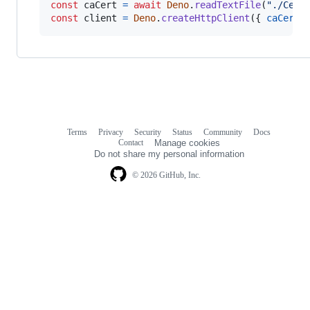
const
caCert
=
await
Deno
.
readTextFile
(
"./Cert
const
client
=
Deno
.
createHttpClient
(
{
caCerts
Terms
Privacy
Security
Status
Community
Docs
Footer
Footer
Contact
Manage cookies
navigation
Do not share my personal information
© 2026 GitHub, Inc.