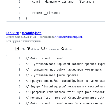
    const __dirname = dirname(__filename);
    return __dirname;
}
Leo5878
/
tsconfig.json
Created
June 5, 2021 14:31
— forked from
KRostyslav/tsconfig.json
tsconfig.json с комментариями.
1 file
0 forks
0 comments
0 stars
// Файл "tsconfig.json":
// - устанавливает корневой каталог проекта Type
// - выполняет настройку параметров компиляции;
// - устанавливает файлы проекта.
// Присутствие файла "tsconfig.json" в папке ука
// Внутри "tsconfig.json" указываются настройки 
// Программа компилятора "tsc" ищет файл "tsconf
// Команда "tsc --project C:\path\to\my\project\
// Файл "tsconfig.json" может быть полностью пус