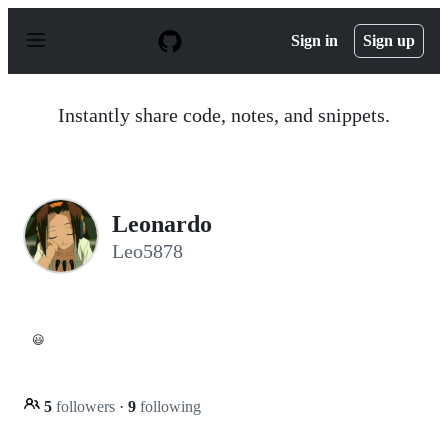
S
k
Sign in
Sign up
i
p
t
o
Instantly share code, notes, and snippets.
c
o
n
t
e
n
Leonardo
t
Leo5878
😃
5
followers
·
9
following