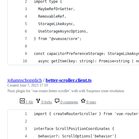
import type {
  MaybeRefOrGetter,
  RemovableRef,
  StorageLikeAsync,
  UseStorageAsyncOptions,
} from "@vueuse/core";
const capacitorPreferenceStorage: StorageLikeAsy
  async getItem(key: string): Promise<string | n
johannschopplich
/
better-scroller.client.ts
Created
June 7, 2023 17:19
Nuxt plugin for `vue-router-better-scroller` with with Suspense route resolution
1 file
0 forks
0 comments
0 stars
import { createRouterScroller } from 'vue-router
interface ScrollPositionCoordinates {
  behavior?: ScrollOptions['behavior']