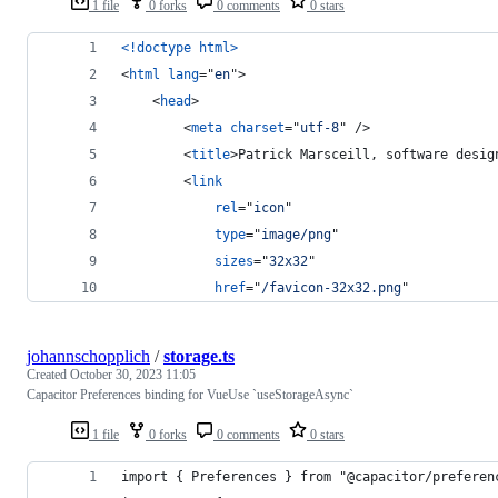
1 file
0 forks
0 comments
0 stars
<!doctype html
>
<
html
lang
="
en
"
>
<
head
>
<
meta
charset
="
utf-8
" 
/>
<
title
>
Patrick Marsceill, software desig
<
link
rel
="
icon
"
type
="
image/png
"
sizes
="
32x32
"
href
="
/favicon-32x32.png
"
johannschopplich
/
storage.ts
Created
October 30, 2023 11:05
Capacitor Preferences binding for VueUse `useStorageAsync`
1 file
0 forks
0 comments
0 stars
import { Preferences } from "@capacitor/preferen