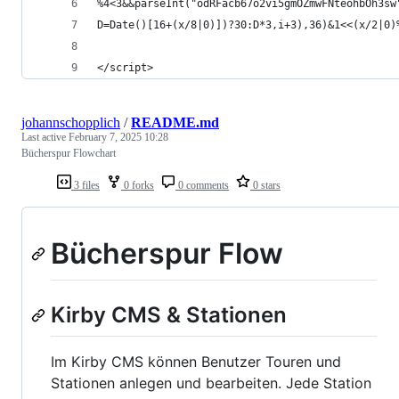
%4<3&&parseInt("odRFacb67o2vi5gmOZmwFNteohbOh3sw
D=Date()[16+(x/8|0)])?30:D*3,i+3),36)&1<<(x/2|0)
</script>
johannschopplich
/
README.md
Last active
February 7, 2025 10:28
Bücherspur Flowchart
3 files
0 forks
0 comments
0 stars
Bücherspur Flow
Kirby CMS & Stationen
Im Kirby CMS können Benutzer Touren und
Stationen anlegen und bearbeiten. Jede Station