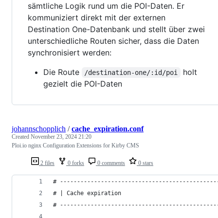
sämtliche Logik rund um die POI-Daten. Er
kommuniziert direkt mit der externen
Destination One-Datenbank und stellt über zwei
unterschiedliche Routen sicher, dass die Daten
synchronisiert werden:
Die Route
holt
/destination-one/:id/poi
gezielt die POI-Daten
johannschopplich
/
cache_expiration.conf
Created
November 23, 2024 21:20
Ploi.io nginx Configuration Extensions for Kirby CMS
2 files
0 forks
0 comments
0 stars
# ----------------------------------------------
# | Cache expiration                            
# ----------------------------------------------