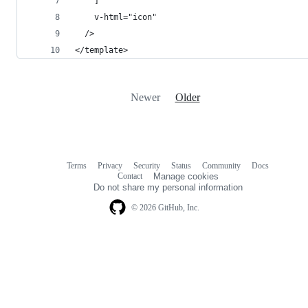
    ]"
    v-html="icon"
  />
</template>
Newer
Older
Terms
Privacy
Security
Status
Community
Docs
Footer
Footer
Contact
Manage cookies
navigation
Do not share my personal information
© 2026 GitHub, Inc.