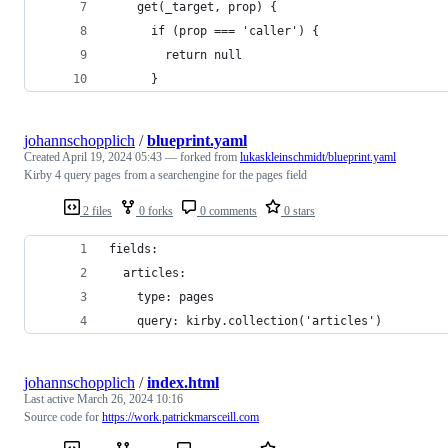
    get(_target, prop) {
      if (prop === 'caller') {
        return null
      }
johannschopplich
/
blueprint.yaml
Created
April 19, 2024 05:43
— forked from
lukaskleinschmidt/blueprint.yaml
Kirby 4 query pages from a searchengine for the pages field
2 files
0 forks
0 comments
0 stars
fields:
  articles:
    type: pages
    query: kirby.collection('articles')
johannschopplich
/
index.html
Last active
March 26, 2024 10:16
Source code for
https://work.patrickmarsceill.com