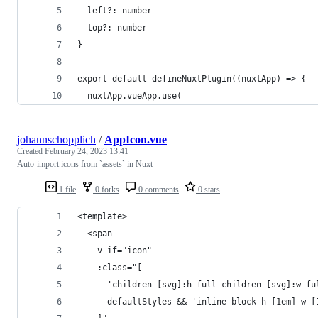
  left?: number
  top?: number
}
export default defineNuxtPlugin((nuxtApp) => {
  nuxtApp.vueApp.use(
johannschopplich
/
AppIcon.vue
Created
February 24, 2023 13:41
Auto-import icons from `assets` in Nuxt
1 file
0 forks
0 comments
0 stars
<template>
  <span
    v-if="icon"
    :class="[
      'children-[svg]:h-full children-[svg]:w-fu
      defaultStyles && 'inline-block h-[1em] w-[