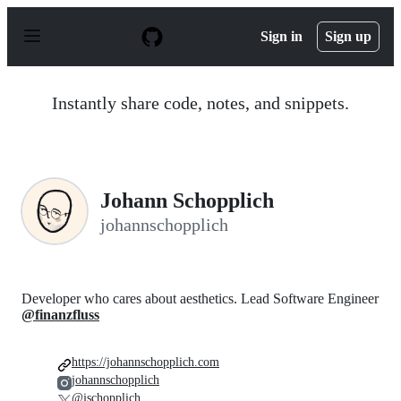
S
k
Sign in
Sign up
i
p
t
o
Instantly share code, notes, and snippets.
c
o
n
t
e
n
Johann Schopplich
t
johannschopplich
Developer who cares about aesthetics. Lead Software Engineer
@finanzfluss
https://johannschopplich.com
johannschopplich
@jschopplich