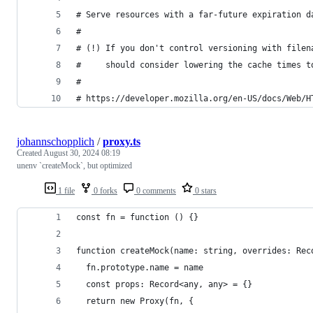
# Serve resources with a far-future expiration d
#
# (!) If you don't control versioning with filen
#     should consider lowering the cache times t
#
# https://developer.mozilla.org/en-US/docs/Web/H
johannschopplich
/
proxy.ts
Created
August 30, 2024 08:19
unenv `createMock`, but optimized
1 file
0 forks
0 comments
0 stars
const fn = function () {}
function createMock(name: string, overrides: Rec
  fn.prototype.name = name
  const props: Record<any, any> = {}
  return new Proxy(fn, {