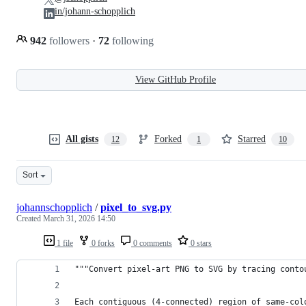
in/johann-schopplich
942
followers
·
72
following
View GitHub Profile
All gists
Forked
Starred
12
1
10
Sort
johannschopplich
/
pixel_to_svg.py
Created
March 31, 2026 14:50
1 file
0 forks
0 comments
0 stars
"""Convert pixel-art PNG to SVG by tracing conto
Each contiguous (4-connected) region of same-col