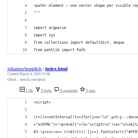
<path> element — one vector shape per visible re
"""
import argparse
import sys
from collections import defaultdict, deque
from pathlib import Path
johannschopplich
/
index.html
Created
March 4, 2026 15:06
Qlock – aem1k.com/qlock
1 file
0 forks
0 comments
0 stars
<script>
(r=()=>setInterval(t=>{for(j=o="\n",y=5;y--;docu
+"erHTML"]="<pre>&lt"+(S="script>\n")+o+"\n\n&lt
63-!y>x++;o+=`(r=${r})()`[j++].fontcolor(c?"#FF0