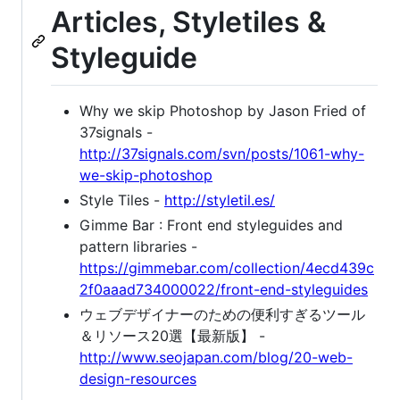
Articles, Styletiles &
Styleguide
Why we skip Photoshop by Jason Fried of
37signals -
http://37signals.com/svn/posts/1061-why-
we-skip-photoshop
Style Tiles -
http://styletil.es/
Gimme Bar : Front end styleguides and
pattern libraries -
https://gimmebar.com/collection/4ecd439c
2f0aaad734000022/front-end-styleguides
ウェブデザイナーのための便利すぎるツール
＆リソース20選【最新版】 -
http://www.seojapan.com/blog/20-web-
design-resources