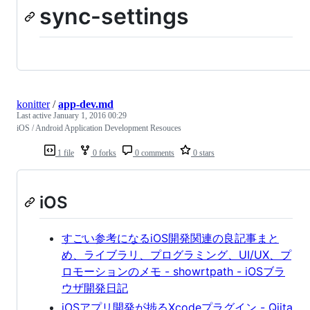
sync-settings
konitter
/
app-dev.md
Last active
January 1, 2016 00:29
iOS / Android Application Development Resouces
1 file
0 forks
0 comments
0 stars
iOS
すごい参考になるiOS開発関連の良記事まと
め、ライブラリ、プログラミング、UI/UX、プ
ロモーションのメモ - showrtpath - iOSブラ
ウザ開発日記
iOSアプリ開発が捗るXcodeプラグイン - Qiita