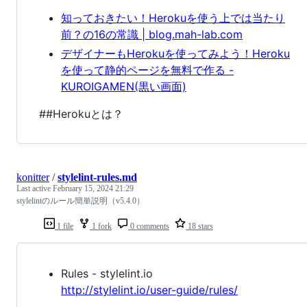
知っておきたい！Herokuを使う上では当たり
前？の16の常識 | blog.mah-lab.com
デザイナーもHerokuを使ってみよう！Heroku
を使って静的ページを無料で作る -
KUROIGAMEN(黒い画面)
##Herokuとは？
konitter
/
stylelint-rules.md
Last active
February 15, 2024 21:29
stylelintのルール簡単説明（v5.4.0）
1 file
1 fork
0 comments
18 stars
Rules - stylelint.io
http://stylelint.io/user-guide/rules/