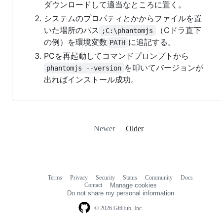
ダウンロードして適当なところに置く。
システムのプロパティとかからファイルを置
いた場所のパス
（Cドラ直下
;C:\phantomjs
の例）を環境変数
に追記する。
PATH
PCを再起動してコマンドプロンプトから
を叩いてバージョンが
phantomjs --version
出ればインストール成功。
Newer
Older
Terms
Privacy
Security
Status
Community
Docs
Footer
Footer
Contact
Manage cookies
navigation
Do not share my personal information
© 2026 GitHub, Inc.