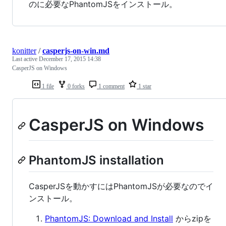
のに必要なPhantomJSをインストール。
konitter
/
casperjs-on-win.md
Last active
December 17, 2015 14:38
CasperJS on Windows
1 file
0 forks
1 comment
1 star
CasperJS on Windows
PhantomJS installation
CasperJSを動かすにはPhantomJSが必要なのでイ
ンストール。
PhantomJS: Download and Install
からzipを