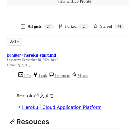
View GitHub Profile
All gists
Forked
Starred
24
2
44
Sort
konitter
/
heroku-start.md
Last active
September 10, 2024 10:42
Heroku導入メモ
1 file
1 fork
1 comment
74 stars
#Heroku導入メモ
→
Heroku | Cloud Application Platform
Resouces