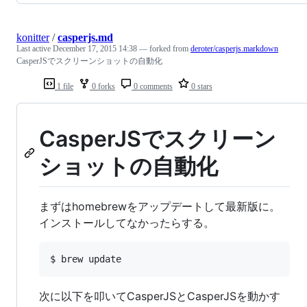
konitter
/
casperjs.md
Last active
December 17, 2015 14:38
— forked from
deroter/casperjs.markdown
CasperJSでスクリーンショットの自動化
1 file
0 forks
0 comments
0 stars
CasperJSでスクリーン
ショットの自動化
まずはhomebrewをアップデートして最新版に。
インストールしてなかったらする。
次に以下を叩いてCasperJSとCasperJSを動かす