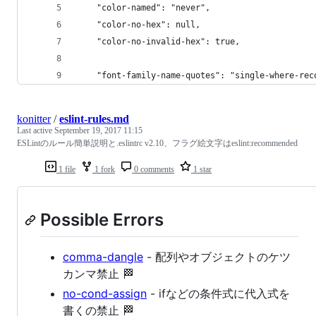
    "color-named": "never",
    "color-no-hex": null,
    "color-no-invalid-hex": true,
    "font-family-name-quotes": "single-where-rec
konitter
/
eslint-rules.md
Last active
September 19, 2017 11:15
ESLintのルール簡単説明と.eslintrc v2.10、フラグ絵文字はeslint:recommended
1 file
1 fork
0 comments
1 star
Possible Errors
comma-dangle
- 配列やオブジェクトのケツ
カンマ禁止 🏁
no-cond-assign
- ifなどの条件式に代入式を
書くの禁止 🏁