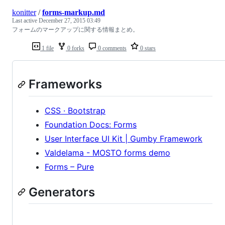
konitter
/
forms-markup.md
Last active
December 27, 2015 03:49
フォームのマークアップに関する情報まとめ。
1 file
0 forks
0 comments
0 stars
Frameworks
CSS · Bootstrap
Foundation Docs: Forms
User Interface UI Kit | Gumby Framework
Valdelama - MOSTO forms demo
Forms – Pure
Generators