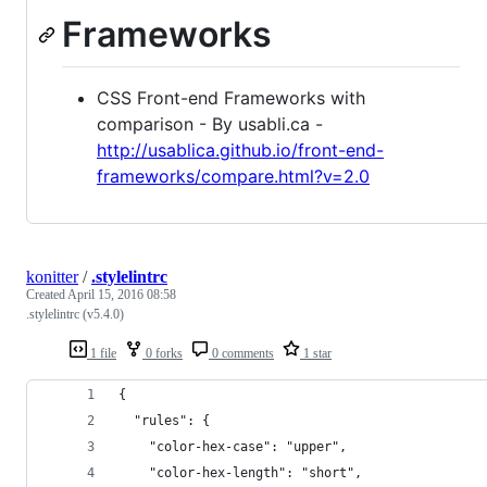
Frameworks
CSS Front-end Frameworks with
comparison - By usabli.ca -
http://usablica.github.io/front-end-
frameworks/compare.html?v=2.0
konitter
/
.stylelintrc
Created
April 15, 2016 08:58
.stylelintrc (v5.4.0)
1 file
0 forks
0 comments
1 star
{
  "rules": {
    "color-hex-case": "upper",
    "color-hex-length": "short",