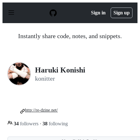
S
k
Sign in
Sign up
i
p
t
o
Instantly share code, notes, and snippets.
c
o
n
t
e
n
Haruki Konishi
t
konitter
http://re-dzine.net/
34
followers
·
38
following