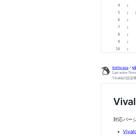
toriwasa
/
v
Last active
Nove
Vivaldiの設
Viv
対応バージョン
Viv