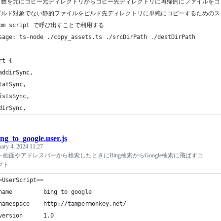
 引数を元にコピー元ディレクトリからコピー先ディレクトリに再帰的にファイルをコ
 ビルド対象でない静的ファイルをビルド先ディレクトリに単純にコピーするためのス
npm script で呼び出すことで利用する
sage: ts-node ./copy_assets.ts ./srcDirPath ./destDirPath
rt {
addirSync,
tatSync,
istsSync,
dirSync,
ing_to_google.user.js
uary 4, 2024 11:27
ート画面やアドレスバーから検索したときにBing検索からGoogle検索に飛ばすユ
プト
=UserScript==
name         bing to google
namespace    http://tampermonkey.net/
version      1.0