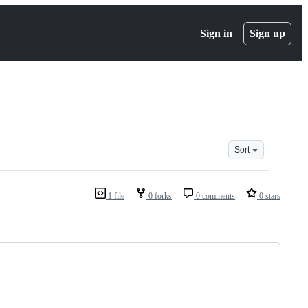
Sign in
Sign up
Sort
1 file
0 forks
0 comments
0 stars