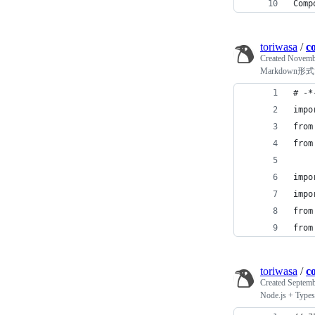
toriwasa
/
c
Created
Novembe
Markdow
# -*
impo
from
from
impo
impo
from
from
toriwasa
/
c
Created
Septemb
Node.js +