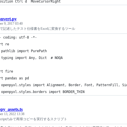
Composition	Ctrl d	MoveCursorRight
onvert.py
r 9, 2017 03:40
n形式で記述したテスト仕様書をExcelに変換するツール
- coding: utf-8 -*-
rt re
 pathlib import PurePath
 typing import Any, Dict  # NOQA
rt fire
rt pandas as pd
 openpyxl.styles import Alignment, Border, Font, PatternFill, Si
 openpyxl.styles.borders import BORDER_THIN
opy_assets.ts
er 13, 2022 13:38
 Typescriptのみで再帰コピーを実行するスクリプト