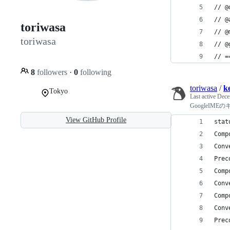
// @
// @
toriwasa
// @
toriwasa
// @
// =
8
followers
·
0
following
toriwasa
/
k
Tokyo
Last active
Dece
GoogleIME
View GitHub Profile