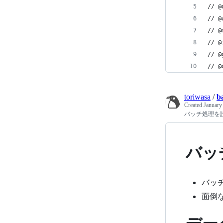
// 
// @
// @
// @
// @
// @
toriwasa
/
b
Created
January
バッチ処理を
バッ
バッ
面倒