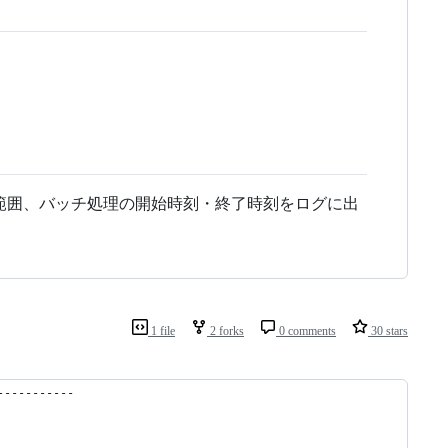
範囲、バッチ処理の開始時刻・終了時刻をログに出
1 file
2 forks
0 comments
30 stars