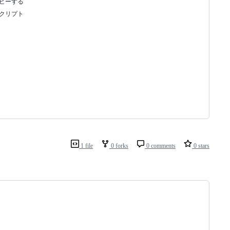
ピーする
クリプト
1 file
0 forks
0 comments
0 stars