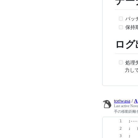
デー
バッ
保持
ログ
処理
力し
toriwasa
/
A
Last active
Nove
手の移動距離を