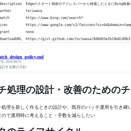
@description  Edgeのスタート画面やアドレスバーから検索したときにBing
author       toriwasa
match        https://www.bing.com/search*
icon         https://www.google.com/s2/favicons?sz=64&domain=tam
grant        none
downloadURL  https://gist.github.com/toriwasa/8d8d03e2b19e0149b3
atch_design_policy.md
 16, 2019 09:31
設計する際の方針
チ処理の設計・改善のためのチ
チ処理を新しく作るときの設計や、既存のバッチ運用を引き継
なので運用時に考えること・手数を減らしたい