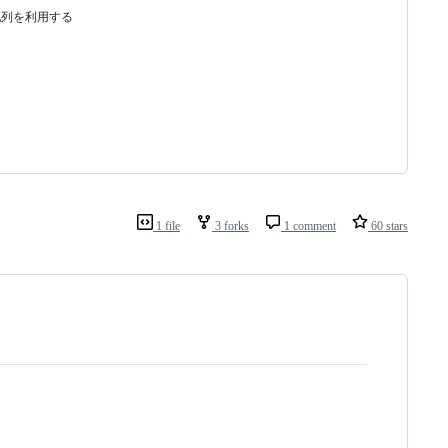
1 file
3 forks
1 comment
60 stars