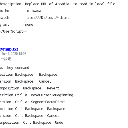
description  Replace URL of Arcadia, to read in local file.
author       toriwasa
match        file:///D:/test/*.html
grant        none
=/UserScript==
eymap.txt
mber 4, 2020 18:08
のキー設定
status	key	command
Composition	Backspace	Backspace
Conversion	Backspace	Cancel
Precomposition	Backspace	Revert
Composition	Ctrl a	MoveCursorToBeginning
Conversion	Ctrl a	SegmentFocusFirst
Composition	Ctrl Backspace	Backspace
Conversion	Ctrl Backspace	Cancel
Precomposition	Ctrl Backspace	Undo