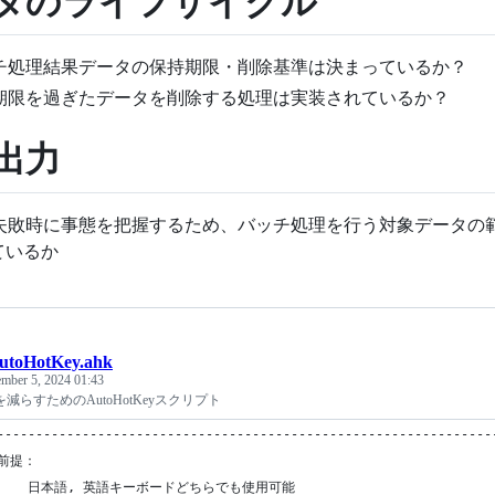
タのライフサイクル
チ処理結果データの保持期限・削除基準は決まっているか？
期限を過ぎたデータを削除する処理は実装されているか？
出力
失敗時に事態を把握するため、バッチ処理を行う対象データの
ているか
utoHotKey.ahk
mber 5, 2024 01:43
減らすためのAutoHotKeyスクリプト