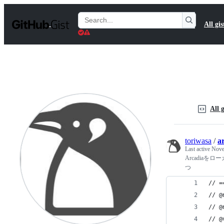
S
k
Search
All gis
i
Gists
p
t
o
c
o
n
t
e
n
All g
t
toriwasa
/
a
Last active
Nove
Arcadia
つ
// =
// @
// @
// @