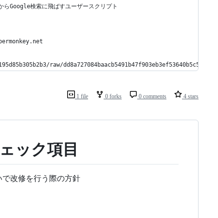
検索からGoogle検索に飛ばすユーザースクリプト
permonkey.net
195d85b305b2b3/raw/dd8a727084baacb5491b47f903eb3ef53640b5c5/bing
1 file
0 forks
0 comments
4 stars
ェック項目
いで改修を行う際の方針