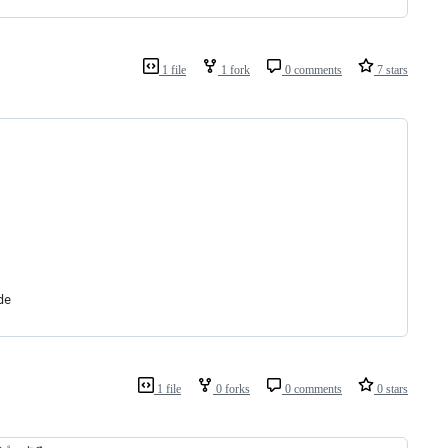
1 file
1 fork
0 comments
7 stars
de
1 file
0 forks
0 comments
0 stars