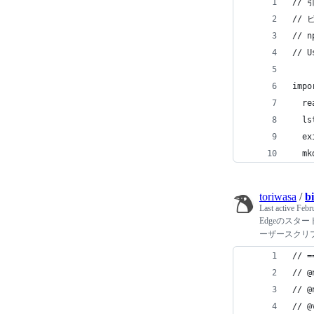
//
//
// 
// U
impo
  re
  ls
  ex
  mk
toriwasa
/
b
Last active
Febr
Edgeのスタ
ーザースクリ
// =
// @
// @
// @