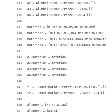
a2 = Alumno("Juan1","Perez1",412124,[])
a3 = Alumno("Juan2","Perez2",12124,[])
a4 = Alumno("Juan3","Perez3",2124,[])
materias = [m1,m2,m3,m4,m5,m6,m7,m8,m9]
materias1 = [m11,m22,m33,m44,m55,m66,m77,m88,m99
materias2 = [m111,m222,m333,m444,m555,m666,m777,
materias3 = [m1111,m2222,m3333,m4444,m5555,m6666
a1.materias = materias
a2.materias = materias1
a3.materias = materias2
a4.materias = materias3
t1 = Tutor("Maria","Perez",1235215,1234,[],[])
t2 = Tutor("Maria2","Perez2",1235215,1234,[],[])
alumnes = [a1,a2,a3,a4]
alumnes2 = [a3,a4]