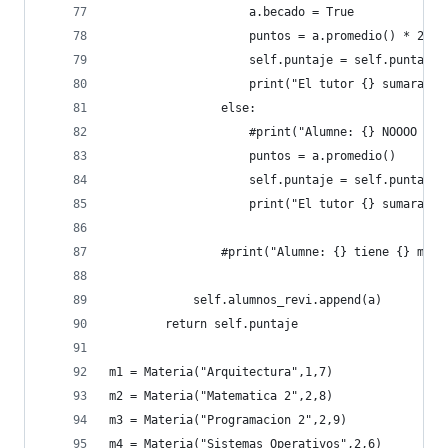
                    a.becado = True
                    puntos = a.promedio() * 2
                    self.puntaje = self.puntaje 
                    print("El tutor {} sumara {}
                else:
                    #print("Alumne: {} NOOOO pue
                    puntos = a.promedio()
                    self.puntaje = self.puntaje 
                    print("El tutor {} sumara {}
                #print("Alumne: {} tiene {} mate
            self.alumnos_revi.append(a)
        return self.puntaje
m1 = Materia("Arquitectura",1,7)
m2 = Materia("Matematica 2",2,8)
m3 = Materia("Programacion 2",2,9)
m4 = Materia("Sistemas Operativos",2,6)