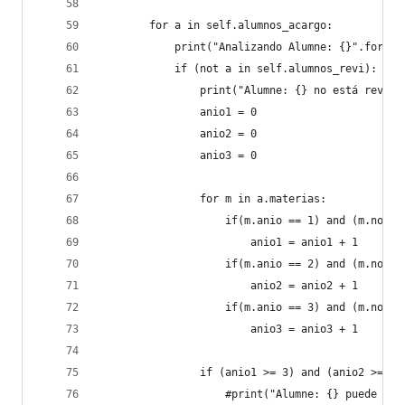
        for a in self.alumnos_acargo:
            print("Analizando Alumne: {}".format
            if (not a in self.alumnos_revi):
                print("Alumne: {} no está revisa
                anio1 = 0
                anio2 = 0
                anio3 = 0
                for m in a.materias:
                    if(m.anio == 1) and (m.nota 
                        anio1 = anio1 + 1
                    if(m.anio == 2) and (m.nota 
                        anio2 = anio2 + 1
                    if(m.anio == 3) and (m.nota 
                        anio3 = anio3 + 1
                if (anio1 >= 3) and (anio2 >= 2)
                    #print("Alumne: {} puede ser