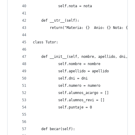
            self.nota = nota
    def __str__(self):
        return("Materia: {}  Anio: {} Nota: {}".
class Tutor:
    def __init__(self, nombre, apellido, dni, nu
            self.nombre = nombre
            self.apellido = apellido 
            self.dni = dni
            self.numero = numero
            self.alumnos_acargo = []
            self.alumnos_revi = []
            self.puntaje = 0
    def becar(self):