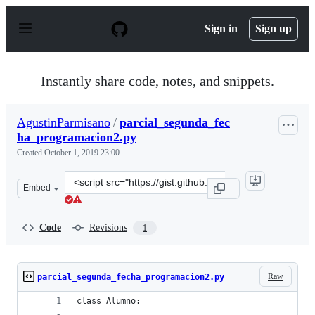
S
k
Sign in
Sign up
i
p
t
o
Instantly share code, notes, and snippets.
c
o
n
AgustinParmisano
/
parcial_segunda_fec
t
ha_programacion2.py
e
n
Created
October 1, 2019 23:00
t
Clone
Embed
this
repository
at
Code
Revisions
1
&lt;script
src=&quot;https://gist.github.com/AgustinParmisano/33b
Raw
parcial_segunda_fecha_programacion2.py
class Alumno: