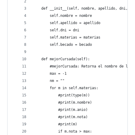
    def __init__(self, nombre, apellido, dni, ma
        self.nombre = nombre
        self.apellido = apellido 
        self.dni = dni
        self.materias = materias
        self.becado = becado
    def mejorCursada(self):
        #mejorCursada: Retorna el nombre de la m
        max = -1
        nm = ""
        for m in self.materias:
            #print(type(m))
            #print(m.nombre)
            #print(m.anio)
            #print(m.nota)
            #print(m)
            if m.nota > max: