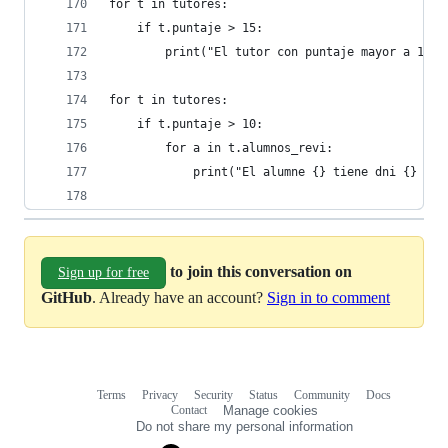
for t in tutores:
    if t.puntaje > 15:
        print("El tutor con puntaje mayor a 15 e
for t in tutores:
    if t.puntaje > 10:
        for a in t.alumnos_revi:
            print("El alumne {} tiene dni {} y e
to join this conversation on
Sign up for free
GitHub
. Already have an account?
Sign in to comment
Terms
Privacy
Security
Status
Community
Docs
Footer
Footer
Contact
Manage cookies
navigation
Do not share my personal information