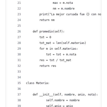
                max = m.nota
                nm = m.nombre
        print("La mejor cursada fue {} con nota 
        return nm
    def promedio(self):
        tot = 0
        tot_mat = len(self.materias)
        for m in self.materias:
            tot = tot + m.nota
        res = tot / tot_mat
        return res
class Materia:
    def __init__(self, nombre, anio, nota):
            self.nombre = nombre
            self.anio = anio 