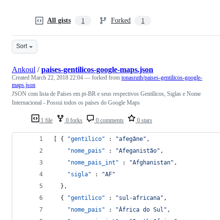
All gists
Forked
1
1
Sort
Ankoul
/
paises-gentilicos-google-maps.json
Created
March 22, 2018 22:04
— forked from
jonasruth/paises-gentilicos-google-
maps.json
JSON com lista de Países em pt-BR e seus respectivos Gentílicos, Siglas e Nome
Internacional - Possui todos os países do Google Maps
1 file
0 forks
0 comments
0 stars
[ { 
"gentilico"
 : 
"
afegãne
"
,
"nome_pais"
 : 
"
Afeganistão
"
,
"nome_pais_int"
 : 
"
Afghanistan
"
,
"sigla"
 : 
"
AF
"
  },
  { 
"gentilico"
 : 
"
sul-africana
"
,
"nome_pais"
 : 
"
África do Sul
"
,