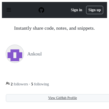
S
k
Sign in
Sign up
i
p
t
o
Instantly share code, notes, and snippets.
c
o
n
t
e
n
Ankoul
t
2
followers
·
5
following
View GitHub Profile