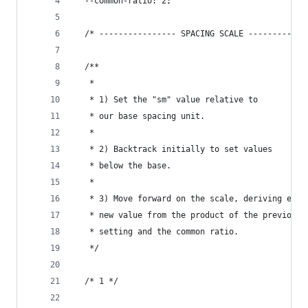
  --common-ratio: 2;
  /* ---------------- SPACING SCALE ------------
  /**
   *
   * 1) Set the "sm" value relative to
   * our base spacing unit.
   *
   * 2) Backtrack initially to set values
   * below the base.
   *
   * 3) Move forward on the scale, deriving each
   * new value from the product of the previous
   * setting and the common ratio.
   */
  /* 1 */