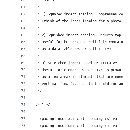
   * INSETS
   *
   * 1) Squared indent spacing: Compresses conte
   * (think of the inner framing for a photo on 
   *
   * 2) Squished indent spacing: Reduces top and
   * Useful for buttons and cell-like containers
   * as a data table row or a list item.
   *
   * 3) Stretched indent spacing: Extra vertical
   * Useful for elements whose size is prown to 
   * as a textarea) or elements that are commonl
   * vertical flow (such as text field for any o
   */
  /* 1 */
  --spacing-inset-xs: var(--spacing-xs) var(--sp
  --spacing-inset-sm: var(--spacing-sm) var(--sp