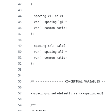
  );
  --spacing-xl: calc(
    var(--spacing-lg) *
    var(--common-ratio)
  );
  --spacing-xxl: calc(
    var(--spacing-xl) *
    var(--common-ratio)
  );
  /* ---------------- CONCEPTUAL VARIABLES -----
  --spacing-inset-default: var(--spacing-md) var
  /**