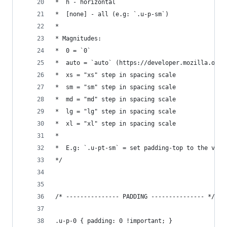
*  h - horizontal
*  [none] - all (e.g: `.u-p-sm`)
*
* Magnitudes:
*  0 = `0`
*  auto = `auto` (https://developer.mozilla.org/
*  xs = "xs" step in spacing scale
*  sm = "sm" step in spacing scale
*  md = "md" step in spacing scale
*  lg = "lg" step in spacing scale
*  xl = "xl" step in spacing scale
*
*  E.g: `.u-pt-sm` = set padding-top to the valu
*/
/* --------------- PADDING --------------- */
.u-p-0 { padding: 0 !important; }