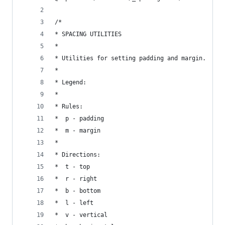
/*
* SPACING UTILITIES
*
* Utilities for setting padding and margin.
*
* Legend:
*
* Rules:
*  p - padding
*  m - margin
*
* Directions:
*  t - top
*  r - right
*  b - bottom
*  l - left
*  v - vertical