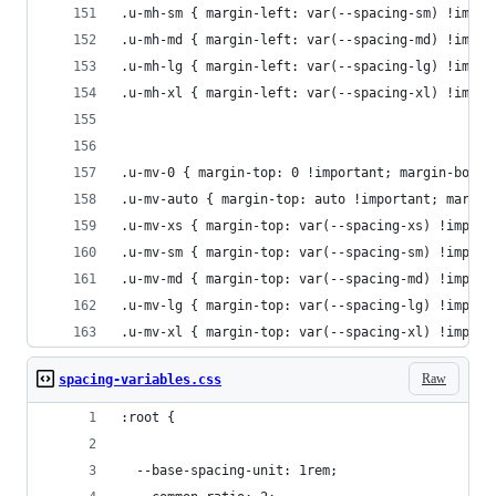
.u-mh-sm { margin-left: var(--spacing-sm) !impor
.u-mh-md { margin-left: var(--spacing-md) !impor
.u-mh-lg { margin-left: var(--spacing-lg) !impor
.u-mh-xl { margin-left: var(--spacing-xl) !impor
.u-mv-0 { margin-top: 0 !important; margin-botto
.u-mv-auto { margin-top: auto !important; margin
.u-mv-xs { margin-top: var(--spacing-xs) !import
.u-mv-sm { margin-top: var(--spacing-sm) !import
.u-mv-md { margin-top: var(--spacing-md) !import
.u-mv-lg { margin-top: var(--spacing-lg) !import
.u-mv-xl { margin-top: var(--spacing-xl) !import
Raw
spacing-variables.css
:root {
  --base-spacing-unit: 1rem;