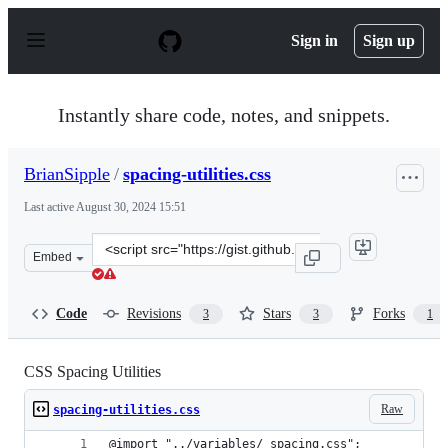
S
k
Sign in
Sign up
i
p
t
o
Instantly share code, notes, and snippets.
c
o
n
BrianSipple
/
spacing-utilities.css
t
e
Last active
August 30, 2024 15:51
n
t
Clone
Embed
this
repository
at
Code
Revisions
Stars
Forks
3
3
1
&lt;script
src=&quot;https://gist.github.com/BrianSipple/df9283f5
CSS Spacing Utilities
Raw
spacing-utilities.css
@import "../variables/_spacing.css";