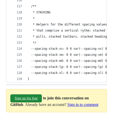
  /**
   * STACKING
   *
   * Helpers for the different spacing values co
   * that comprise a vertical rythm: stacked cop
   * pills, stacked toolbars, stacked headings o
   */
  --spacing-stack-xs: 0 0 var(--spacing-xs) 0;
  --spacing-stack-sm: 0 0 var(--spacing-sm) 0;
  --spacing-stack-md: 0 0 var(--spacing-md) 0;
  --spacing-stack-lg: 0 0 var(--spacing-lg) 0;
  --spacing-stack-xl: 0 0 var(--spacing-xl) 0;
}
to join this conversation on
Sign up for free
GitHub
. Already have an account?
Sign in to comment