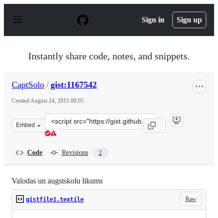
S
k
Sign in
Sign up
i
p
t
o
Instantly share code, notes, and snippets.
c
o
n
CaptSolo
/
gist:1167542
t
e
Created
August 24, 2011 08:05
n
t
Clone
Embed
this
repository
at
Code
Revisions
2
&lt;script
src=&quot;https://gist.github.com/CaptSolo/1167542.js&q
Valodas un augstskolu likums
Raw
gistfile1.textile