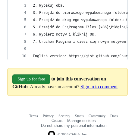
2. Wypakuj oba.
3. Przejdź do pierwszego wypakowanego folderu (g
4. Przejdź do drugiego wypakowanego folderu (gtk
5. Przejdź do C:\Program Files (x86)\Pidgin\Gtk\
6. Wybierz motyw i kliknij OK.
7. Uruchom Pidgina i ciesz się nowym motywem :)
---
English version: https://gist.github.com/ChuckMi
to join this conversation on
Sign up for free
GitHub
. Already have an account?
Sign in to comment
Terms
Privacy
Security
Status
Community
Docs
Footer
Footer
Contact
Manage cookies
navigation
Do not share my personal information
© 2026 GitHub, Inc.