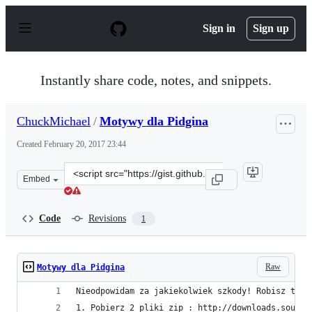
S
k
Sign in
Sign up
i
p
t
o
Instantly share code, notes, and snippets.
c
o
n
ChuckMichael
/
Motywy dla Pidgina
t
e
Created
February 20, 2017 23:44
n
t
Clone
Embed
this
repository
at
Code
Revisions
1
&lt;script
src=&quot;https://gist.github.com/ChuckMichael/1014e04
Raw
Motywy dla Pidgina
Nieodpowidam za jakiekolwiek szkody! Robisz to n
1. Pobierz 2 pliki zip : http://downloads.source