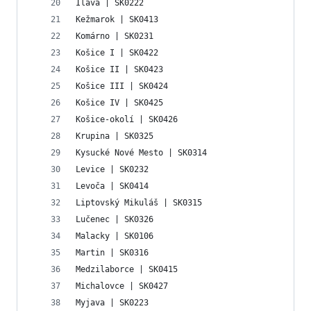
Ilava | SK0222
Kežmarok | SK0413
Komárno | SK0231
Košice I | SK0422
Košice II | SK0423
Košice III | SK0424
Košice IV | SK0425
Košice-okolí | SK0426
Krupina | SK0325
Kysucké Nové Mesto | SK0314
Levice | SK0232
Levoča | SK0414
Liptovský Mikuláš | SK0315
Lučenec | SK0326
Malacky | SK0106
Martin | SK0316
Medzilaborce | SK0415
Michalovce | SK0427
Myjava | SK0223