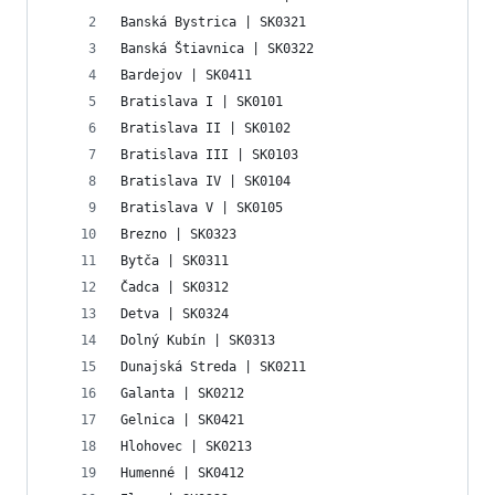
Banská Bystrica | SK0321
Banská Štiavnica | SK0322
Bardejov | SK0411
Bratislava I | SK0101
Bratislava II | SK0102
Bratislava III | SK0103
Bratislava IV | SK0104
Bratislava V | SK0105
Brezno | SK0323
Bytča | SK0311
Čadca | SK0312
Detva | SK0324
Dolný Kubín | SK0313
Dunajská Streda | SK0211
Galanta | SK0212
Gelnica | SK0421
Hlohovec | SK0213
Humenné | SK0412