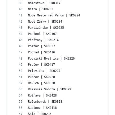
Námestovo | SK0317
Nitra | SK0233
Nové Mesto nad Váhom | SK0224
Nové Zámky | SK0234
Partizánske | SK0225
Pezinok | SK0107
Piešťany | SK0214
Poltár | SK0327
Poprad | SK0416
Považská Bystrica | SK0226
Prešov | SK0417
Prievidza | SK0227
Púchov | SK0228
Revúca | SK0328
Rimavská Sobota | SK0329
Rožňava | SK0428
Ružomberok | SK0318
Sabinov | SK0418
Šaľa | SK0235