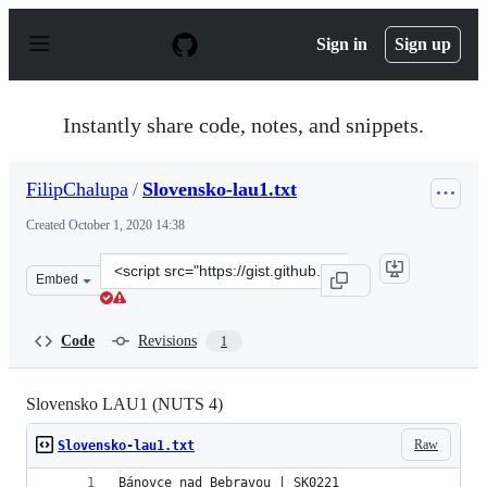
S
k
Sign in
Sign up
i
p
t
o
Instantly share code, notes, and snippets.
c
o
n
FilipChalupa
/
Slovensko-lau1.txt
t
e
Created
October 1, 2020 14:38
n
t
Clone
Embed
this
repository
at
Code
Revisions
1
&lt;script
src=&quot;https://gist.github.com/FilipChalupa/b7287f7
Slovensko LAU1 (NUTS 4)
Raw
Slovensko-lau1.txt
Bánovce nad Bebravou | SK0221