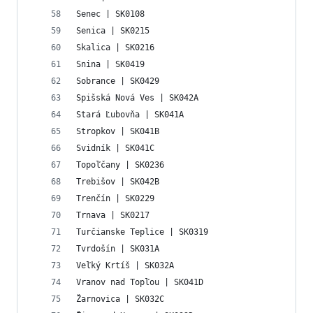
Senec | SK0108
Senica | SK0215
Skalica | SK0216
Snina | SK0419
Sobrance | SK0429
Spišská Nová Ves | SK042A
Stará Ľubovňa | SK041A
Stropkov | SK041B
Svidník | SK041C
Topoľčany | SK0236
Trebišov | SK042B
Trenčín | SK0229
Trnava | SK0217
Turčianske Teplice | SK0319
Tvrdošín | SK031A
Veľký Krtíš | SK032A
Vranov nad Topľou | SK041D
Žarnovica | SK032C