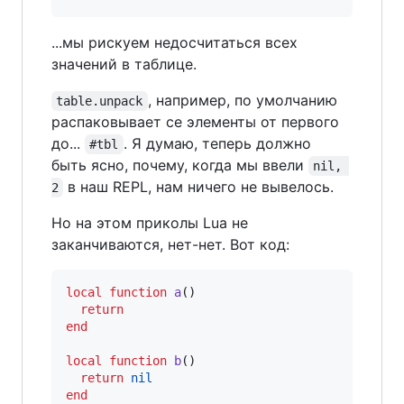
...мы рискуем недосчитаться всех
значений в таблице.
, например, по умолчанию
table.unpack
распаковывает се элементы от первого
до...
. Я думаю, теперь должно
#tbl
быть ясно, почему, когда мы ввели
nil, 
в наш REPL, нам ничего не вывелось.
2
Но на этом приколы Lua не
заканчиваются, нет-нет. Вот код:
local
function
a
()

return
end
local
function
b
()

return
nil
end