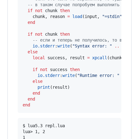
--
 в таком случае попробуем выполнить без re
if
not
chunk
then
chunk
, 
reason
=
load
(
input
, 
"
=stdin
"
, 
"
t
"
)

end
if
not
chunk
then
--
 если и теперь не получилось, то в данно
io.stderr
:
write
(
"
Syntax error: 
" 
..
reason
else
local
success
, 
result
=
xpcall
(
chunk
, 
debu
if
not
success
then
io.stderr
:
write
(
"
Runtime error: 
" 
..
res
else
print
(
result
)

end
end
end
$ lua5.3 repl.lua

lua> 1, 2

1
