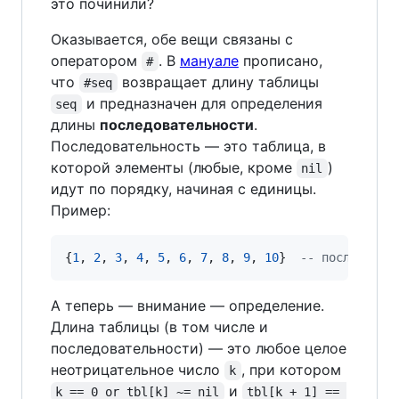
это починили?
Оказывается, обе вещи связаны с
оператором
. В
мануале
прописано,
#
что
возвращает длину таблицы
#seq
и предназначен для определения
seq
длины
последовательности
.
Последовательность — это таблица, в
которой элементы (любые, кроме
)
nil
идут по порядку, начиная с единицы.
Пример:
{
1
, 
2
, 
3
, 
4
, 
5
, 
6
, 
7
, 
8
, 
9
, 
10
}  
--
 последоват
А теперь — внимание — определение.
Длина таблицы (в том числе и
последовательности) — это любое целое
неотрицательное число
, при котором
k
и
k == 0 or tbl[k] ~= nil
tbl[k + 1] == 