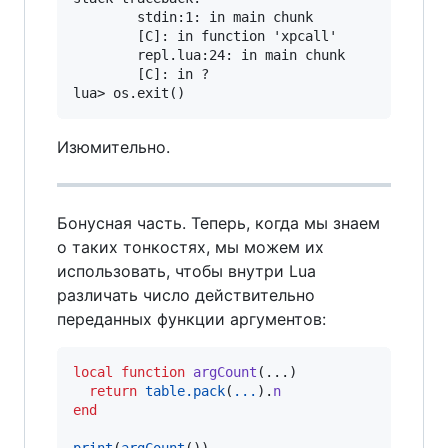
        stdin:1: in main chunk

        [C]: in function 'xpcall'

        repl.lua:24: in main chunk

        [C]: in ?

Изюмительно.
Бонусная часть. Теперь, когда мы знаем
о таких тонкостях, мы можем их
использовать, чтобы внутри Lua
различать число действительно
переданных функции аргументов:
local
function
argCount
(...)

return
table.pack
(
...
).
n
end