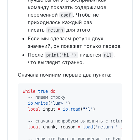
команду показать содержимое
переменной
. Чтобы не
asdf
приходилось каждый раз
писать
для этого.
return
Если мы сделаем ретурн двух
значений, он покажет только первое.
После
пишется
,
print("hi!")
nil
что выглядит странно.
Сначала починим первые два пункта:
while
true
do
--
 пишем строку
io.write
(
"
lua> 
"
)

local
input
=
io.read
(
"
*l
"
)

--
 сначала попробуем выполнить с return
local
chunk
, 
reason
=
load
(
"
return 
" 
..
inpu
--
 если это было не выражение, то будет ошиб