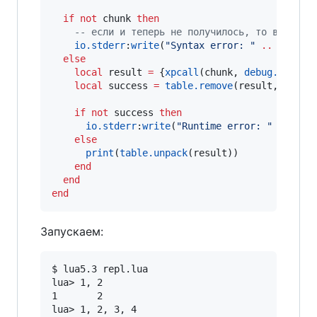
if
not
chunk
then
--
 если и теперь не получилось, то в данно
io.stderr
:
write
(
"
Syntax error: 
" 
..
reason
else
local
result
=
 {
xpcall
(
chunk
, 
debug.traceb
local
success
=
table.remove
(
result
, 
1
)

if
not
success
then
io.stderr
:
write
(
"
Runtime error: 
" 
..
res
else
print
(
table.unpack
(
result
))

end
end
end
Запускаем:
$ lua5.3 repl.lua

lua> 1, 2

1       2

lua> 1, 2, 3, 4
