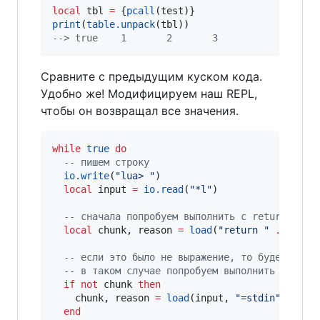
local
tbl
=
 {
pcall
(
test
print
(
table.unpack
(
tbl
--
> true    1       2       3
Сравните с предыдущим куском кода.
Удобно же! Модифицируем наш REPL,
чтобы он возвращал все значения.
while
true
do
--
 пишем строку
io.write
(
"
lua> 
"
)

local
input
=
io.read
(
"
*l
"
)

--
 сначала попробуем выполнить с return
local
chunk
, 
reason
=
load
(
"
return 
" 
..
inpu
--
 если это было не выражение, то будет ошиб
--
 в таком случае попробуем выполнить без re
if
not
chunk
then
chunk
, 
reason
=
load
(
input
, 
"
=stdin
"
, 
"
t
"
)

end