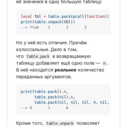
ей значения в одну большую таблицу:
local
tbl
=
table.pack
(
pcall
(
function
() 
return
print
(
table.unpack
(
tbl
--
> true    1       2       3
Но у неё есть отличия. Причём
колоссальные. Дело в том,
что
в возвращаемую
table.pack
таблицу добавляет ещё одно поле —
.
n
В ней находится
реальное
количество
переданных аргументов.
print
(
table.pack
().
n
,

table.pack
(
nil
).
n
,

table.pack
(
nil
, 
nil
, 
nil
, 
4
, 
nil
, 
nil
).
n
--
> 0       1       6
Кроме того,
позволяет
table.unpack