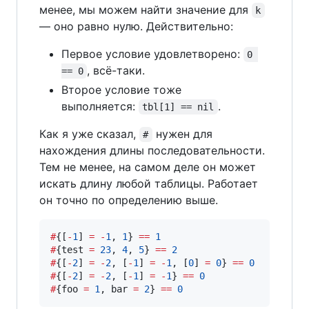
менее, мы можем найти значение для
k
— оно равно нулю. Действительно:
Первое условие удовлетворено:
0 
, всё-таки.
== 0
Второе условие тоже
выполняется:
.
tbl[1] == nil
Как я уже сказал,
нужен для
#
нахождения длины последовательности.
Тем не менее, на самом деле он может
искать длину любой таблицы. Работает
он точно по определению выше.
#
{[
-
1
] 
=
-
1
, 
1
} 
==
1
#
{
test
=
23
, 
4
, 
5
} 
==
2
#
{[
-
2
] 
=
-
2
, [
-
1
] 
=
-
1
, [
0
] 
=
0
} 
==
0
#
{[
-
2
] 
=
-
2
, [
-
1
] 
=
-
1
} 
==
0
#
{
foo
=
1
, 
bar
=
2
} 
==
0