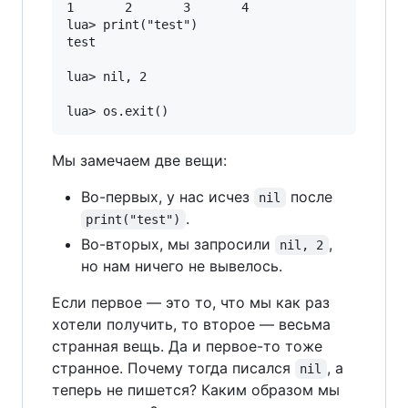
1       2       3       4

lua> print("test")

test

lua> nil, 2

Мы замечаем две вещи:
Во-первых, у нас исчез
после
nil
.
print("test")
Во-вторых, мы запросили
,
nil, 2
но нам ничего не вывелось.
Если первое — это то, что мы как раз
хотели получить, то второе — весьма
странная вещь. Да и первое-то тоже
странное. Почему тогда писался
, а
nil
теперь не пишется? Каким образом мы