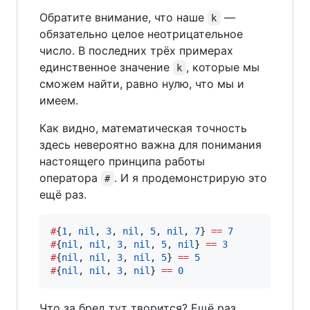
Обратите внимание, что наше
—
k
обязательно целое неотрицательное
число. В последних трёх примерах
единственное значение
, которые мы
k
сможем найти, равно нулю, что мы и
имеем.
Как видно, математическая точность
здесь невероятно важна для понимания
настоящего принципа работы
оператора
. И я продемонстрирую это
#
ещё раз.
#
{
1
, 
nil
, 
3
, 
nil
, 
5
, 
nil
, 
7
} 
==
7
#
{
nil
, 
nil
, 
3
, 
nil
, 
5
, 
nil
} 
==
3
#
{
nil
, 
nil
, 
3
, 
nil
, 
5
} 
==
5
#
{
nil
, 
nil
, 
3
, 
nil
} 
==
0
Что за бред тут творится? Ещё раз