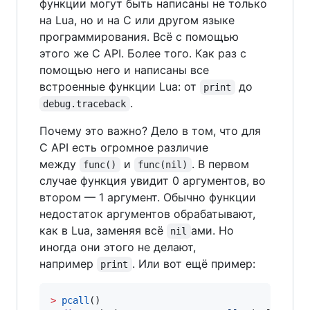
функции могут быть написаны не только
на Lua, но и на C или другом языке
программирования. Всё с помощью
этого же C API. Более того. Как раз с
помощью него и написаны все
встроенные функции Lua: от
до
print
.
debug.traceback
Почему это важно? Дело в том, что для
C API есть огромное различие
между
и
. В первом
func()
func(nil)
случае функция увидит 0 аргументов, во
втором — 1 аргумент. Обычно функции
недостаток аргументов обрабатывают,
как в Lua, заменяя всё
ами. Но
nil
иногда они этого не делают,
например
. Или вот ещё пример:
print
>
pcall