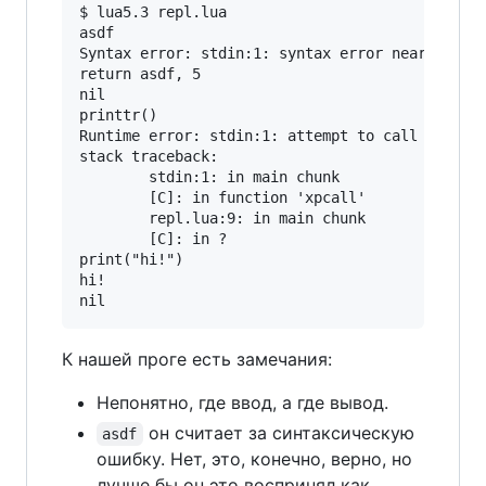
$ lua5.3 repl.lua

asdf

Syntax error: stdin:1: syntax error near <eof>

return asdf, 5

nil

printtr()

Runtime error: stdin:1: attempt to call a nil v
stack traceback:

        stdin:1: in main chunk

        [C]: in function 'xpcall'

        repl.lua:9: in main chunk

        [C]: in ?

print("hi!")

hi!

К нашей проге есть замечания:
Непонятно, где ввод, а где вывод.
он считает за синтаксическую
asdf
ошибку. Нет, это, конечно, верно, но
лучше бы он это воспринял как