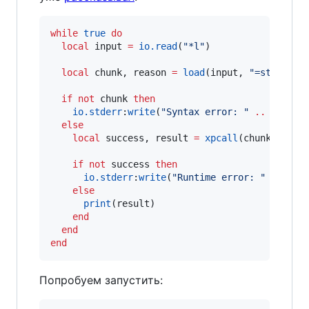
while
true
do
local
input
=
io.read
(
"
*l
"
)

local
chunk
, 
reason
=
load
(
input
, 
"
=stdin
"
, 
if
not
chunk
then
io.stderr
:
write
(
"
Syntax error: 
" 
..
reason
else
local
success
, 
result
=
xpcall
(
chunk
, 
debu
if
not
success
then
io.stderr
:
write
(
"
Runtime error: 
" 
..
res
else
print
(
result
)

end
end
end
Попробуем запустить: