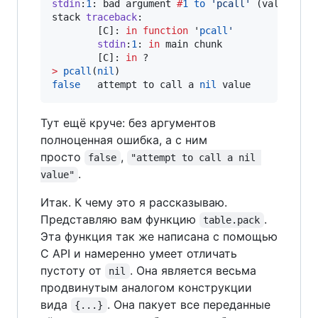
stdin
:
1
: 
bad
argument
#
1
to
'
pcall
' 
(
value
exp
stack
traceback
:

        [
C
]: 
in
function
 '
pcall
'
stdin
:
1
: 
in
main
chunk
        [
C
]: 
in
>
pcall
(
nil
false
attempt
to
call
a
nil
value
Тут ещё круче: без аргументов
полноценная ошибка, а с ним
просто
,
false
"attempt to call a nil 
.
value"
Итак. К чему это я рассказываю.
Представляю вам функцию
.
table.pack
Эта функция так же написана с помощью
C API и намеренно умеет отличать
пустоту от
. Она является весьма
nil
продвинутым аналогом конструкции
вида
. Она пакует все переданные
{...}