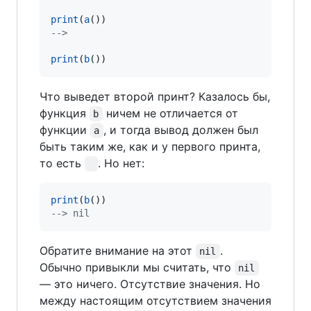
print
(
a
--
> 
print
(
b
())
Что выведет второй принт? Казалось бы,
функция
ничем не отличается от
b
функции
, и тогда вывод должен был
a
быть таким же, как и у первого принта,
то есть
. Но нет:
print
(
b
--
> nil
Обратите внимание на этот
.
nil
Обычно привыкли мы считать, что
nil
— это ничего. Отсутствие значения. Но
между настоящим отсутствием значения