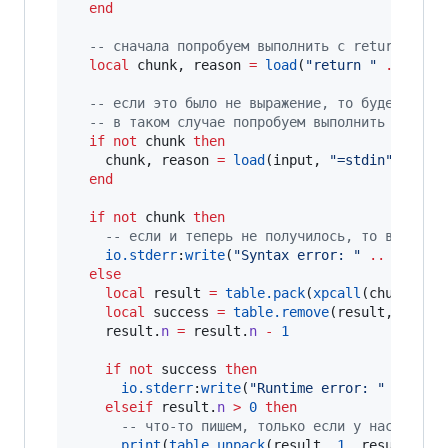
end
--
 сначала попробуем выполнить с return
local
chunk
, 
reason
=
load
(
"
return 
" 
..
inpu
--
 если это было не выражение, то будет ошиб
--
 в таком случае попробуем выполнить без re
if
not
chunk
then
chunk
, 
reason
=
load
(
input
, 
"
=stdin
"
, 
"
t
"
)

end
if
not
chunk
then
--
 если и теперь не получилось, то в данно
io.stderr
:
write
(
"
Syntax error: 
" 
..
reason
else
local
result
=
table.pack
(
xpcall
(
chunk
, 
de
local
success
=
table.remove
(
result
, 
1
)

result
.
n
=
result
.
n
-
1
if
not
success
then
io.stderr
:
write
(
"
Runtime error: 
" 
..
res
elseif
result
.
n
>
0
then
--
 что-то пишем, только если у нас есть 
print
(
table.unpack
(
result
, 
1
, 
result
.
n
))
