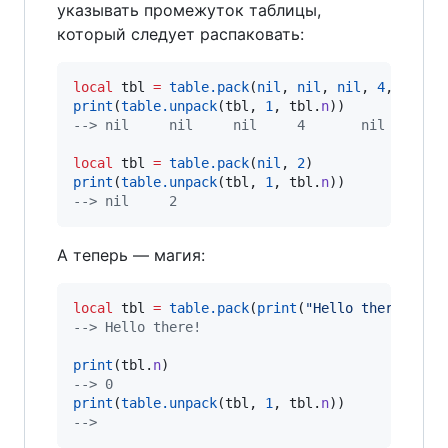
указывать промежуток таблицы,
который следует распаковать:
local
tbl
=
table.pack
(
nil
, 
nil
, 
nil
, 
4
, 
nil
, 
print
(
table.unpack
(
tbl
, 
1
, 
tbl
.
n
--
> nil     nil     nil     4       nil     ni
local
tbl
=
table.pack
(
nil
, 
2
print
(
table.unpack
(
tbl
, 
1
, 
tbl
.
n
--
> nil     2
А теперь — магия:
local
tbl
=
table.pack
(
print
(
"
Hello there!
"
--
> Hello there!
print
(
tbl
.
n
--
> 0
print
(
table.unpack
(
tbl
, 
1
, 
tbl
.
n
--
> 