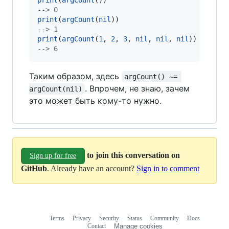
print
(
argCount
--
> 0
print
(
argCount
(
nil
--
> 1
print
(
argCount
(
1
, 
2
, 
3
, 
nil
, 
nil
, 
nil
--
> 6
Таким образом, здесь
argCount() ~= 
. Впрочем, не знаю, зачем
argCount(nil)
это может быть кому-то нужно.
to join this conversation on
Sign up for free
GitHub
. Already have an account?
Sign in to comment
Terms
Privacy
Security
Status
Community
Docs
Footer
Footer
Contact
Manage cookies
navigation