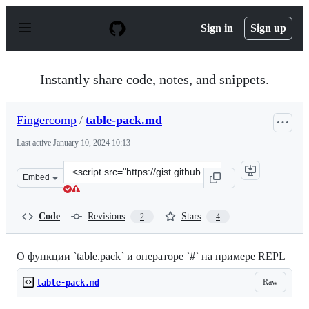
S
k
Sign in
Sign up
i
p
t
o
Instantly share code, notes, and snippets.
c
o
n
Fingercomp
/
table-pack.md
t
e
Last active
January 10, 2024 10:13
n
t
Clone
Embed
this
repository
at
Code
Revisions
Stars
2
4
&lt;script
src=&quot;https://gist.github.com/Fingercomp/3fa6e6dfc
О функции `table.pack` и операторе `#` на примере REPL
Raw
table-pack.md