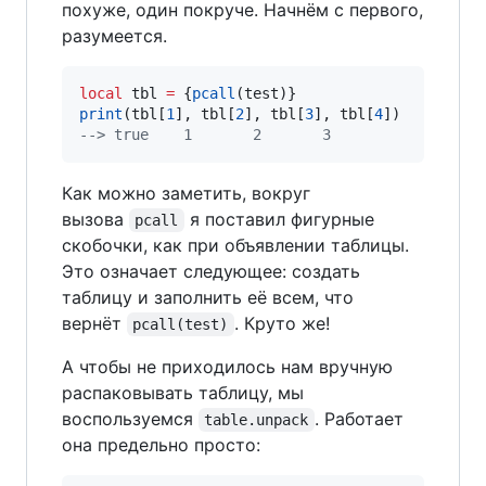
похуже, один покруче. Начнём с первого,
разумеется.
local
tbl
=
 {
pcall
(
test
print
(
tbl
[
1
], 
tbl
[
2
], 
tbl
[
3
], 
tbl
[
4
--
> true    1       2       3
Как можно заметить, вокруг
вызова
я поставил фигурные
pcall
скобочки, как при объявлении таблицы.
Это означает следующее: создать
таблицу и заполнить её всем, что
вернёт
. Круто же!
pcall(test)
А чтобы не приходилось нам вручную
распаковывать таблицу, мы
воспользуемся
. Работает
table.unpack
она предельно просто: