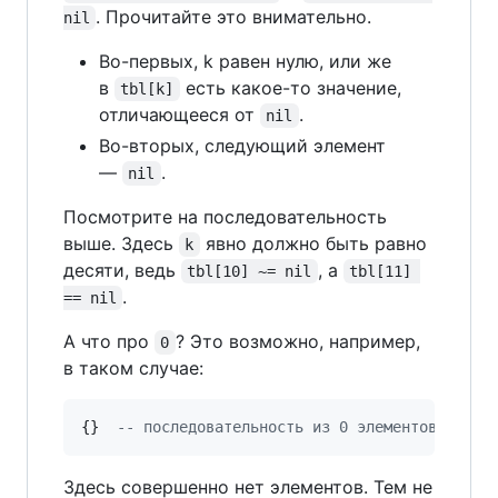
. Прочитайте это внимательно.
nil
Во-первых, k равен нулю, или же
в
есть какое-то значение,
tbl[k]
отличающееся от
.
nil
Во-вторых, следующий элемент
—
.
nil
Посмотрите на последовательность
выше. Здесь
явно должно быть равно
k
десяти, ведь
, а
tbl[10] ~= nil
tbl[11] 
.
== nil
А что про
? Это возможно, например,
0
в таком случае:
{}  
--
 последовательность из 0 элементов
Здесь совершенно нет элементов. Тем не