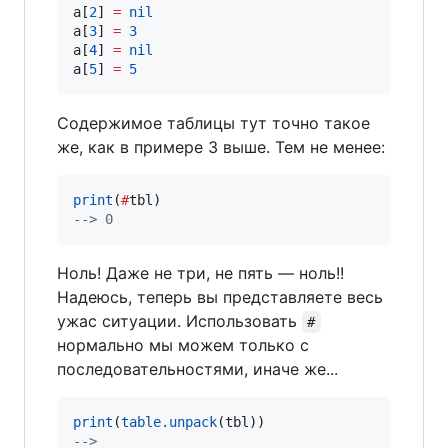
a
[
2
] 
=
nil
a
[
3
] 
=
3
a
[
4
] 
=
nil
a
[
5
] 
=
5
Содержимое таблицы тут точно такое
же, как в примере 3 выше. Тем не менее:
print
(
#
tbl
--
> 0
Ноль! Даже не три, не пять — ноль!!
Надеюсь, теперь вы представляете весь
ужас ситуации. Использовать
#
нормально мы можем только с
последовательностями, иначе же...
print
(
table.unpack
(
tbl
--
>