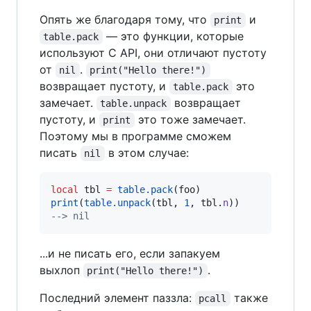
Опять же благодаря тому, что
и
print
— это функции, которые
table.pack
используют C API, они отличают пустоту
от
.
nil
print("Hello there!")
возвращает пустоту, и
это
table.pack
замечает.
возвращает
table.unpack
пустоту, и
это тоже замечает.
print
Поэтому мы в программе сможем
писать
в этом случае:
nil
local
tbl
=
table.pack
(
foo
print
(
table.unpack
(
tbl
, 
1
, 
tbl
.
n
--
> nil
...и не писать его, если запакуем
выхлоп
.
print("Hello there!")
Последний элемент паззла:
также
pcall