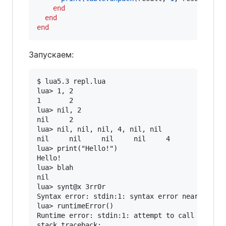
end
end
end
Запускаем:
$ lua5.3 repl.lua

lua> 1, 2

1       2

lua> nil, 2

nil     2

lua> nil, nil, nil, 4, nil, nil

nil     nil     nil     nil     4       nil

lua> print("Hello!")

Hello!

lua> blah

nil

lua> synt@x 3rr0r

Syntax error: stdin:1: syntax error near '@'

lua> runtimeError()

Runtime error: stdin:1: attempt to call a nil v
stack traceback:
