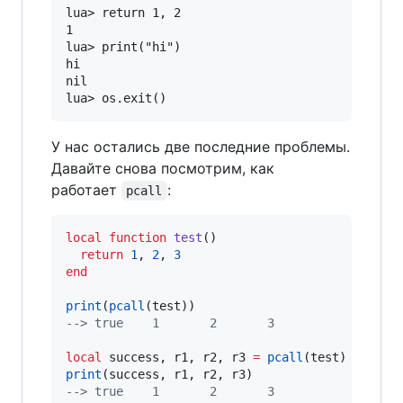
lua> return 1, 2

1

lua> print("hi")

hi

nil

У нас остались две последние проблемы.
Давайте снова посмотрим, как
работает
:
pcall
local
function
test
()

return
1
, 
2
, 
3
end
print
(
pcall
(
test
--
> true    1       2       3
local
success
, 
r1
, 
r2
, 
r3
=
pcall
(
test
print
(
success
, 
r1
, 
r2
, 
r3
--
> true    1       2       3