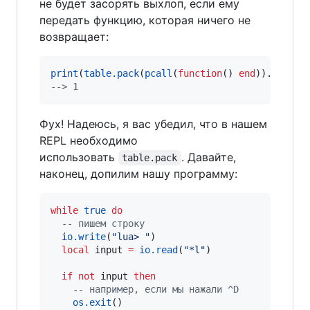
не будет засорять выхлоп, если ему
передать функцию, которая ничего не
возвращает:
print
(
table.pack
(
pcall
(
function
() 
end
)).
n
--
> 1
Фух! Надеюсь, я вас убедил, что в нашем
REPL необходимо
использовать
. Давайте,
table.pack
наконец, допилим нашу программу:
while
true
do
--
 пишем строку
io.write
(
"
lua> 
"
)

local
input
=
io.read
(
"
*l
"
)

if
not
input
then
--
 например, если мы нажали ^D
os.exit
()
