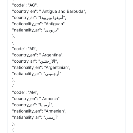
"code": "AG",
"country_en": " Antigua and Barbuda",
"country_ar": "أنتيغوا وبربودا",
"nationality_en": "Antiguan",
"natianality_ar": "بربودي"
},
{
"code": "AR",
"country_en": " Argentina",
"country_ar": "الأرجنتين",
"nationality_en": "Argentinian",
"natianality_ar": "أرجنتيني"
},
{
"code": "AM",
"country_en": " Armenia",
"country_ar": "أرمينيا",
"nationality_en": "Armenian",
"natianality_ar": "أرميني"
},
{