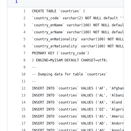
l
CREATE TABLE `countries` (
`country_code` varchar(2) NOT NULL default '',
`country_enName` varchar(100) NOT NULL default '
`country_arName` varchar(100) NOT NULL default '
`country_enNationality` varchar(100) NOT NULL de
`country_arNationality` varchar(100) NOT NULL de
PRIMARY KEY (`country_code`)
) ENGINE=MyISAM DEFAULT CHARSET=utf8;
-- 
-- Dumping data for table `countries`
-- 