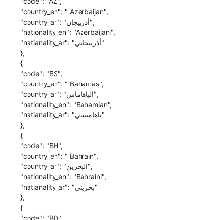
"code": "AZ",
"country_en": " Azerbaijan",
"country_ar": "أذربيجان",
"nationality_en": "Azerbaijani",
"natianality_ar": "أذربيجاني"
},
{
"code": "BS",
"country_en": " Bahamas",
"country_ar": "الباهاماس",
"nationality_en": "Bahamian",
"natianality_ar": "باهاميسي"
},
{
"code": "BH",
"country_en": " Bahrain",
"country_ar": "البحرين",
"nationality_en": "Bahraini",
"natianality_ar": "بحريني"
},
{
"code": "BD",