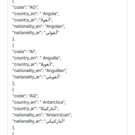
{
"code": "AO",
"country_en": " Angola",
"country_ar": "أنغولا",
"nationality_en": "Angolan",
"natianality_ar": "أنقولي"
},
{
"code": "AI",
"country_en": " Anguilla",
"country_ar": "أنغويلا",
"nationality_en": "Anguillan",
"natianality_ar": "أنغويلي"
},
{
"code": "AQ",
"country_en": " Antarctica",
"country_ar": "أنتاركتيكا",
"nationality_en": "Antarctican",
"natianality_ar": "أنتاركتيكي"
},
{