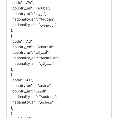
"code": "AW",
"country_en": " Aruba",
"country_ar": "أروبه",
"nationality_en": "Aruban",
"natianality_ar": "أوروبهيني"
},
{
"code": "AU",
"country_en": " Australia",
"country_ar": "أستراليا",
"nationality_en": "Australian",
"natianality_ar": "أسترالي"
},
{
"code": "AT",
"country_en": " Austria",
"country_ar": "النمسا",
"nationality_en": "Austrian",
"natianality_ar": "نمساوي"
},
{