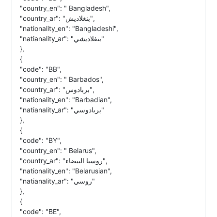
"country_en": " Bangladesh",
"country_ar": "بنغلاديش",
"nationality_en": "Bangladeshi",
"natianality_ar": "بنغلاديشي"
},
{
"code": "BB",
"country_en": " Barbados",
"country_ar": "بربادوس",
"nationality_en": "Barbadian",
"natianality_ar": "بربادوسي"
},
{
"code": "BY",
"country_en": " Belarus",
"country_ar": "روسيا البيضاء",
"nationality_en": "Belarusian",
"natianality_ar": "روسي"
},
{
"code": "BE",