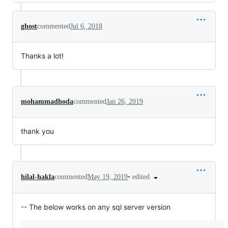
ghost
commented
Jul 6, 2018
Thanks a lot!
mohammadhoda
commented
Jan 26, 2019
thank you
•
edited
hilal-hakla
commented
May 19, 2019
-- The below works on any sql server version