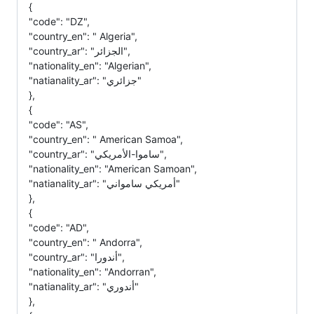
{
"code": "DZ",
"country_en": " Algeria",
"country_ar": "الجزائر",
"nationality_en": "Algerian",
"natianality_ar": "جزائري"
},
{
"code": "AS",
"country_en": " American Samoa",
"country_ar": "ساموا-الأمريكي",
"nationality_en": "American Samoan",
"natianality_ar": "أمريكي سامواني"
},
{
"code": "AD",
"country_en": " Andorra",
"country_ar": "أندورا",
"nationality_en": "Andorran",
"natianality_ar": "أندوري"
},