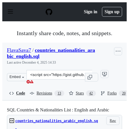
S
k
Sign in
Sign up
i
p
t
o
Instantly share code, notes, and snippets.
c
o
n
FlavaSava7
/
countries_nationalities_ara
t
bic_english.sql
e
n
Last active
December 4, 2025 14:33
t
Clone
Embed
this
repository
at
Code
Revisions
Stars
Forks
13
42
20
&lt;script
src=&quot;https://gist.github.com/FlavaSava7/3c0f7f630
SQL Countries & Nationalities List : English and Arabic
Raw
countries_nationalities_arabic_english.sq