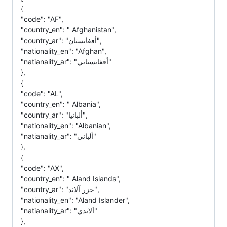
{
"code": "AF",
"country_en": " Afghanistan",
"country_ar": "أفغانستان",
"nationality_en": "Afghan",
"natianality_ar": "أفغانستاني"
},
{
"code": "AL",
"country_en": " Albania",
"country_ar": "ألبانيا",
"nationality_en": "Albanian",
"natianality_ar": "ألباني"
},
{
"code": "AX",
"country_en": " Aland Islands",
"country_ar": "جزر آلاند",
"nationality_en": "Aland Islander",
"natianality_ar": "آلاندي"
},