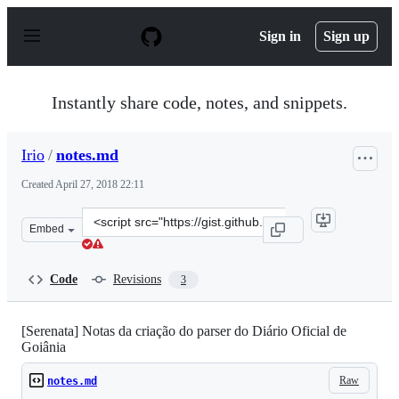
S
k
Sign in
Sign up
i
p
t
o
Instantly share code, notes, and snippets.
c
o
n
Irio
/
notes.md
t
e
Created
April 27, 2018 22:11
n
t
Clone
Embed
this
repository
at
Code
Revisions
3
&lt;script
src=&quot;https://gist.github.com/Irio/43abc4830336e4d6
[Serenata] Notas da criação do parser do Diário Oficial de
Goiânia
Raw
notes.md