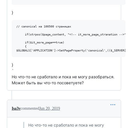
}
// canonical на 100500 страницах

     if(strpos($page_content, "<!-- it_more_page_stranation -->")
     if($it_more_page==true)

     {

}
`
Но что-то не сработало и пока не могу разобраться.
Может быть вы что-то посоветуете?
Isa3v
commented
Jun 20, 2019
Но что-то не сработало и пока не могу