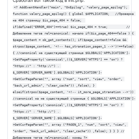
Сработал вот такой код в init.php.
<? AddEventHandler("main", "OnEpilog", "valery_page_epilog"); 
function valery_page_epilog() { global $APPLICATION;   //Проверка 
на 404 страницу $is_page_404 = false;  
if(defined("ERROR_404")==true) $is_page_404 = true;          //
Добавление тегов rel=canonical: начало if($is_page_404==false ) { 
$page_content = ob_get_contents(); if($page_content!=false && 
strpos($page_content, '<!-- has_stranation_pagen_1 -->')!==false) 
{ //canonical на существующей странице $GLOBALS['APPLICATION']-
>SetPageProperty('canonical',(($_SERVER["HTTPS"] == "on") ? 
"https://" : "http://") . 
$_SERVER['SERVER_NAME'].$GLOBALS['APPLICATION']-
>GetCurPageParam("", array ("num", "sort", "view", "order", 
"back_url_admin", "clear_cache")) ,false); } 
elseif(strpos($page_content, '<!-- it_more_page_stranation -->')) 
//canonical на не существующей странице { $GLOBALS['APPLICATION']-
>SetPageProperty('canonical',(($_SERVER["HTTPS"] == "on") ? 
"https://" : "http://") . 
$_SERVER['SERVER_NAME'].$GLOBALS['APPLICATION']-
>GetCurPageParam("", array ("PAGEN_1", "num", "sort", "view", 
"order", "back_url_admin", "clear_cache")) ,false); } } } //
Добавление тегов rel=canonical: конец ?>