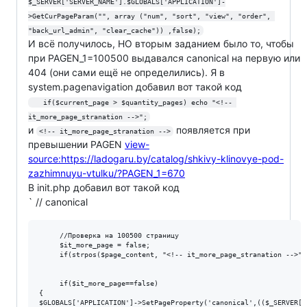
$_SERVER['SERVER_NAME'].$GLOBALS['APPLICATION']-
>GetCurPageParam("", array ("num", "sort", "view", "order", 
"back_url_admin", "clear_cache")) ,false);
И всё получилось, НО вторым заданием было то, чтобы
при PAGEN_1=100500 выдавался canonical на первую или
404 (они сами ещё не определились). Я в
system.pagenavigation добавил вот такой код
   if($current_page > $quantity_pages) echo "<!-- 
it_more_page_stranation -->";
и
появляется при
<!-- it_more_page_stranation -->
превышении PAGEN
view-
source:https://ladogaru.by/catalog/shkivy-klinovye-pod-
zazhimnuyu-vtulku/?PAGEN_1=670
В init.php добавил вот такой код
` // canonical
     //Проверка на 100500 страницу

     $it_more_page = false;

     if(strpos($page_content, "<!-- it_more_page_stranation -->")
     if($it_more_page==false)

{
