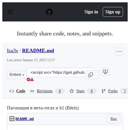
S
k
Sign in
Sign up
i
p
t
o
Instantly share code, notes, and snippets.
c
o
n
Isa3v
/
README.md
t
e
Last active
January 15, 2025 13:27
n
t
Clone
Embed
this
repository
at
Code
Revisions
Stars
Forks
8
8
7
&lt;script
src=&quot;https://gist.github.com/Isa3v/fe461020414c23f
Пагинация в мета-тегах и h1 (Bitrix)
Raw
README.md