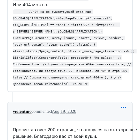
Или 404 можно.
        //404 на не существующей странице 
$GLOBALS['APPLICATION']->SetPageProperty('canonical',
(($_SERVER["HTTPS"] == "on") ? "https://" : "http://") . 
$_SERVER['SERVER_NAME'].$GLOBALS['APPLICATION']-
>GetCurPageParam("", array ("num", "sort", "view", "order", 
"back_url_admin", "clear_cache")) ,false); } 
elseif(strpos($page_content, '<!-- it_more_page_stranation -->')) 
Bitrix\Iblock\Component\Tools::process404( 'Не найден', //
Сообщение true, // Нужно ли определять 404-ю константу true, // 
Устанавливать ли статус true, // Показывать ли 404-ю страницу 
false // Ссылка на отличную от стандартной 404-ю ); } } //
Добавление тегов rel=canonical: конец ?>
violentino
commented
Aug 19, 2020
Пролистав over 200 страниц, я наткнулся на это хорошее
решение. Благодарю вас от всей души.