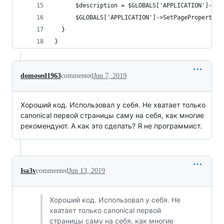
      $description = $GLOBALS['APPLICATION']->Ge
      $GLOBALS['APPLICATION']->SetPageProperty('
  }
}
domosed1963
commented
Jun 7, 2019
Хороший код. Использовал у себя. Не хватает только
canonical первой страницы саму на себя, как многие
рекомендуют. А как это сделать? Я не программист.
Isa3v
commented
Jun 13, 2019
Хороший код. Использовал у себя. Не
хватает только canonical первой
страницы саму на себя, как многие