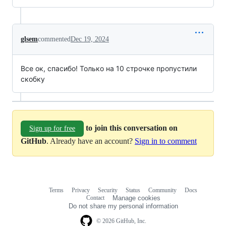
glsem
commented
Dec 19, 2024
Все ок, спасибо! Только на 10 строчке пропустили
скобку
to join this conversation on
Sign up for free
GitHub
. Already have an account?
Sign in to comment
Terms
Privacy
Security
Status
Community
Docs
Footer
Footer
Contact
Manage cookies
navigation
Do not share my personal information
© 2026 GitHub, Inc.