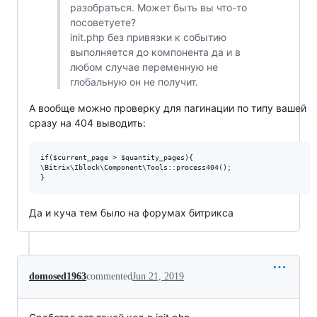
разобраться. Может быть вы что-то
посоветуете?
init.php без привязки к событию
выполняется до компонента да и в
любом случае переменную не
глобальную он не получит.
А вообще можно проверку для пагинации по типу вашей
сразу на 404 выводить:
if($current_page > $quantity_pages){

\Bitrix\Iblock\Component\Tools::process404();

Да и куча тем было на форумах битрикса
domosed1963
commented
Jun 21, 2019