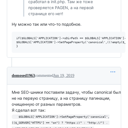
сработал в init.php. Там же тоже
проверяется PAGEN, а на первой
странице его нет!
Ну можно так или что-то подобное.
if($GLOBALS['APPLICATION']->sDirPath == $GLOBALS['APPLICATION']->G
$GLOBALS['APPLICATION']->SetPageProperty('canonical',((!empty($_S
domosed1963
commented
Jun 19, 2019
Мне SEO-шники поставили задачу, чтобы canonical был
не на первую страницу, а на страницу пагинации,
очищенную от разных параметров.
Я сделал вот так:
	$GLOBALS['APPLICATION']->SetPageProperty('canonical',
(($_SERVER["HTTPS"] == "on") ? "https://" : "http://") . 