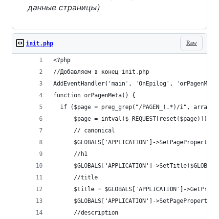
данные страницы)
Raw
init.php
<?php
//Добавляем в конец init.php
AddEventHandler('main', 'OnEpilog', 'orPagenMeta
function orPagenMeta() {
  if ($page = preg_grep("/PAGEN_(.*)/i", array_k
      $page = intval($_REQUEST[reset($page)]);
      // canonical
      $GLOBALS['APPLICATION']->SetPageProperty('
      //h1
      $GLOBALS['APPLICATION']->SetTitle($GLOBALS
      //title
      $title = $GLOBALS['APPLICATION']->GetPrope
      $GLOBALS['APPLICATION']->SetPageProperty('
      //description