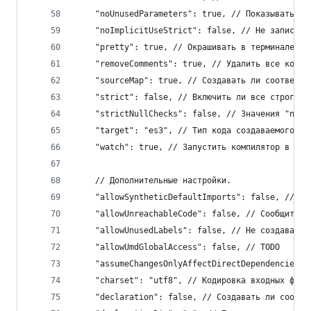
    "noUnusedParameters": true, // Показывать ош
    "noImplicitUseStrict": false, // Не записыва
    "pretty": true, // Окрашивать в терминале со
    "removeComments": true, // Удалить все комме
    "sourceMap": true, // Создавать ли соответст
    "strict": false, // Включить ли все строги п
    "strictNullChecks": false, // Значения "null
    "target": "es3", // Тип кода создаваемого ит
    "watch": true, // Запустить компилятор в реж
    // Дополнительные настройки.
    "allowSyntheticDefaultImports": false, // Ра
    "allowUnreachableCode": false, // Сообщить о
    "allowUnusedLabels": false, // Не создавать 
    "allowUmdGlobalAccess": false, // TODO
    "assumeChangesOnlyAffectDirectDependencies":
    "charset": "utf8", // Кодировка входных файл
    "declaration": false, // Создавать ли соотве