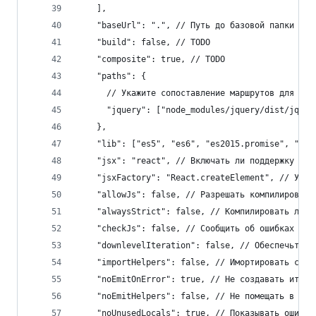
    ],
    "baseUrl": ".", // Путь до базовой папки для
    "build": false, // TODO
    "composite": true, // TODO
    "paths": {
      // Укажите сопоставление маршрутов для выч
      "jquery": ["node_modules/jquery/dist/jquer
    },
    "lib": ["es5", "es6", "es2015.promise", "es2
    "jsx": "react", // Включать ли поддержку ".t
    "jsxFactory": "React.createElement", // Укаж
    "allowJs": false, // Разрешать компилировать
    "alwaysStrict": false, // Компилировать ли к
    "checkJs": false, // Сообщить об ошибках в .
    "downlevelIteration": false, // Обеспечьте п
    "importHelpers": false, // Имортировать созд
    "noEmitOnError": true, // Не создавать итого
    "noEmitHelpers": false, // Не помещать в код
    "noUnusedLocals": true, // Показывать ошибку