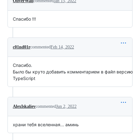
OliverWall
commented
Jan 15, 2022
Спасибо !!!
c01nd01r
commented
Feb 14, 2022
Спасибо.
Было бы круто добавить комментарием в файл версию
TypeScript
AlexIskaliev
commented
Jun 2, 2022
храни тебя вселенная... аминь