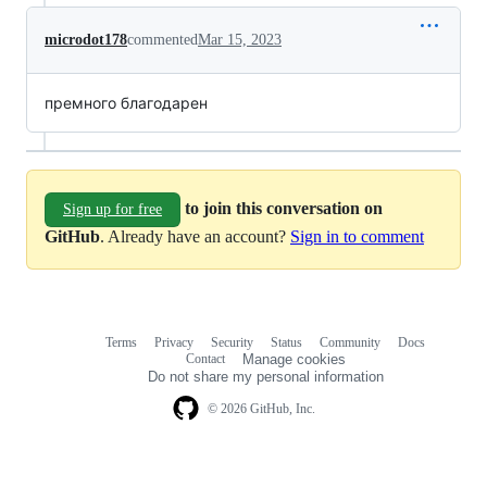
microdot178
commented
Mar 15, 2023
премного благодарен
to join this conversation on
Sign up for free
GitHub
. Already have an account?
Sign in to comment
Terms
Privacy
Security
Status
Community
Docs
Footer
Footer
Contact
Manage cookies
navigation
Do not share my personal information
© 2026 GitHub, Inc.