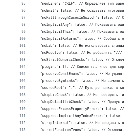
    "newLine": "CRLF", // Определяет тип заверше
    "noEmit": false, // Не создавать итоговый фа
    "noFallthroughCasesInSwitch": false, // Сооб
    "noImplicitAny": false, // Показывать ошибку
    "noImplicitThis": false, // Показывать ошибк
    "noImplicitReturns": false, // Сообщить об о
    "noLib": false, // Не использовать стандартн
    "noResolve": false, // Не добавлять "/// <re
    "noStrictGenericChecks": false, // Отключить
    "plugins": [], // Список плагинов для сервер
    "preserveConstEnums": false, // Не удалять о
    "preserveSymlinks": false, // Не заменять си
    "sourceRoot": ".", // Путь до папки, в котор
    "skipLibCheck": false, // Не проверять типы,
    "skipDefaultLibCheck": false, // Пропустить 
    "suppressExcessPropertyErrors": false, // По
    "suppressImplicitAnyIndexErrors": false, // 
    "stripInternal": false, // Не создавать объя
    "strictFunctionTypes": false, // Отключить п