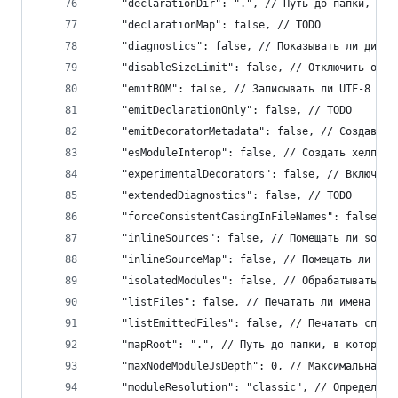
    "declarationDir": ".", // Путь до папки, в к
    "declarationMap": false, // TODO
    "diagnostics": false, // Показывать ли диагн
    "disableSizeLimit": false, // Отключить огра
    "emitBOM": false, // Записывать ли UTF-8 Byt
    "emitDeclarationOnly": false, // TODO
    "emitDecoratorMetadata": false, // Создавать
    "esModuleInterop": false, // Создать хелперы
    "experimentalDecorators": false, // Включить
    "extendedDiagnostics": false, // TODO
    "forceConsistentCasingInFileNames": false, /
    "inlineSources": false, // Помещать ли sourc
    "inlineSourceMap": false, // Помещать ли sou
    "isolatedModules": false, // Обрабатывать ка
    "listFiles": false, // Печатать ли имена фай
    "listEmittedFiles": false, // Печатать списо
    "mapRoot": ".", // Путь до папки, в которой 
    "maxNodeModuleJsDepth": 0, // Максимальная г
    "moduleResolution": "classic", // Определить