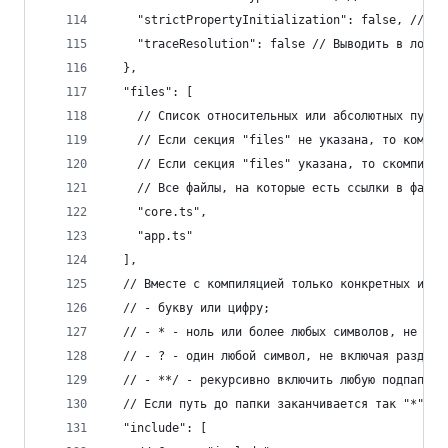
    "strictPropertyInitialization": false, // Уб
    "traceResolution": false // Выводить в логи 
  },
  "files": [
    // Список относительных или абсолютных путей
    // Если секция "files" не указана, то компил
    // Если секция "files" указана, то скомпилир
    // Все файлы, на которые есть ссылки в файла
    "core.ts",
    "app.ts"
  ],
  // Вместе с компиляцией только конкретных исхо
  // - букву или цифру;
  // - * - ноль или более любых символов, не вкл
  // - ? - один любой символ, не включая раздели
  // - **/ - рекурсивно включить любую подпапку.
  // Если путь до папки заканчивается так "*" ил
  "include": [