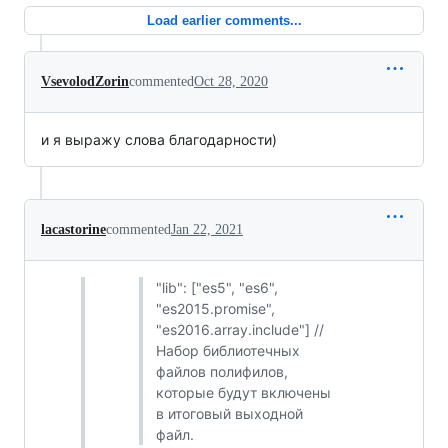
Load earlier comments...
VsevolodZorin
commented
Oct 28, 2020
и я выражу слова благодарности)
lacastorine
commented
Jan 22, 2021
"lib": ["es5", "es6",
"es2015.promise",
"es2016.array.include"] //
Набор библиотечных
файлов полифилов,
которые будут включены
в итоговый выходной
файл.