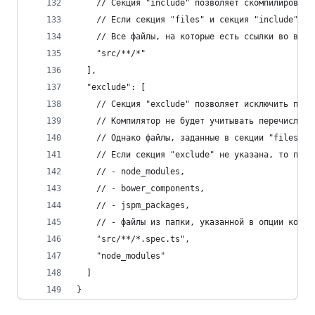
    // Секция "include" позволяет скомпилировать
    // Если секция "files" и секция "include" за
    // Все файлы, на которые есть ссылки во вклю
    "src/**/*"
  ],
  "exclude": [
    // Секция "exclude" позволяет исключить при 
    // Компилятор не будет учитывать перечисленн
    // Однако файлы, заданные в секции "files" б
    // Если секция "exclude" не указана, то по у
    // - node_modules,
    // - bower_components,
    // - jspm_packages,
    // - файлы из папки, указанной в опции компи
    "src/**/*.spec.ts",
    "node_modules"
  ]
}