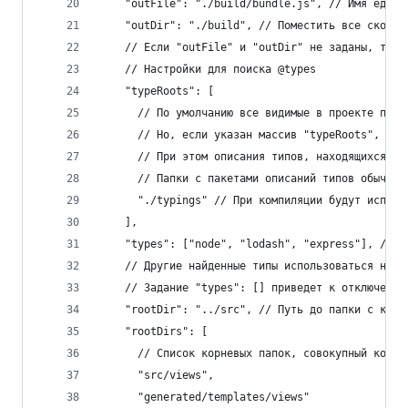
    "outFile": "./build/bundle.js", // Имя едино
    "outDir": "./build", // Поместить все скомпи
    // Если "outFile" и "outDir" не заданы, то в
    // Настройки для поиска @types
    "typeRoots": [
      // По умолчанию все видимые в проекте паке
      // Но, если указан массив "typeRoots", тог
      // При этом описания типов, находящихся в 
      // Папки с пакетами описаний типов обычно 
      "./typings" // При компиляции будут исполь
    ],
    "types": ["node", "lodash", "express"], // Е
    // Другие найденные типы использоваться не б
    // Задание "types": [] приведет к отключению
    "rootDir": "../src", // Путь до папки с кото
    "rootDirs": [
      // Список корневых папок, совокупный конте
      "src/views",
      "generated/templates/views"