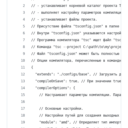
// - устанавливает корневой каталог проекта Type
// - выполняет настройку параметров компиляции;
// - устанавливает файлы проекта.
// Присутствие файла "tsconfig.json" в папке ука
// Внутри "tsconfig.json" указываются настройки 
// Программа компилятора "tsc" ищет файл "tsconf
// Команда "tsc --project C:\path\to\my\project\
// Файл "tsconfig.json" может быть полностью пус
// Опции компилятора, перечисленные в командной 
{
  "extends": "./configs/base", // Загрузить друг
  "compileOnSave": true, // При значении true ук
  "compilerOptions": {
    // Настраивает параметры компиляции. Парамет
    // Основные настройки.
    // Настройки путей для создания выходных фай
    "module": "amd", // Определяет тип импорта к