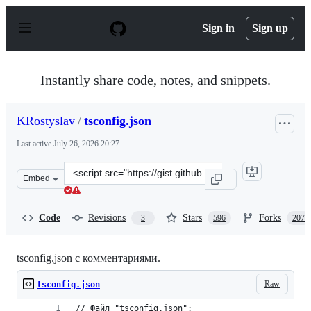
S
k
Sign in
Sign up
i
p
t
o
Instantly share code, notes, and snippets.
c
o
n
KRostyslav
/
tsconfig.json
t
e
Last active
July 26, 2026 20:27
n
t
Clone
Embed
this
repository
at
Code
Revisions
Stars
Forks
3
596
207
&lt;script
src=&quot;https://gist.github.com/KRostyslav/82a25c469
tsconfig.json с комментариями.
Raw
tsconfig.json
// Файл "tsconfig.json":