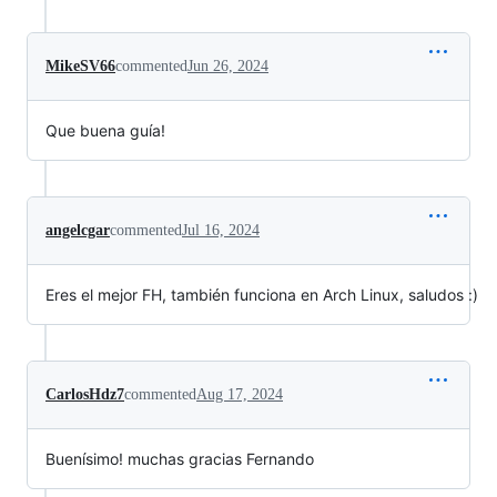
MikeSV66
commented
Jun 26, 2024
Que buena guía!
angelcgar
commented
Jul 16, 2024
Eres el mejor FH, también funciona en Arch Linux, saludos :)
CarlosHdz7
commented
Aug 17, 2024
Buenísimo! muchas gracias Fernando