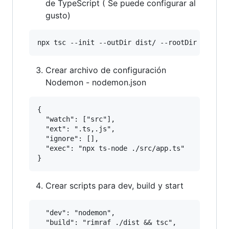
de TypeScript ( Se puede configurar al
gusto)
Crear archivo de configuración
Nodemon - nodemon.json
{

  "watch": ["src"],

  "ext": ".ts,.js",

  "ignore": [],

  "exec": "npx ts-node ./src/app.ts"

Crear scripts para dev, build y start
  "dev": "nodemon",

  "build": "rimraf ./dist && tsc",
