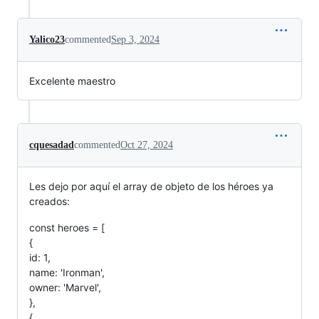
Yalico23
commented
Sep 3, 2024
Excelente maestro
cquesadad
commented
Oct 27, 2024
Les dejo por aquí el array de objeto de los héroes ya
creados:
const heroes = [
{
id: 1,
name: 'Ironman',
owner: 'Marvel',
},
{