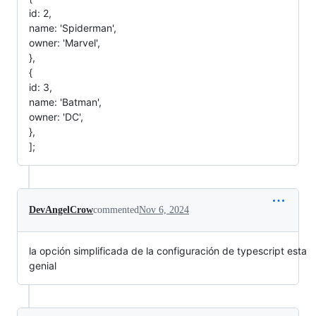
id: 2,
name: 'Spiderman',
owner: 'Marvel',
},
{
id: 3,
name: 'Batman',
owner: 'DC',
},
];
DevAngelCrow
commented
Nov 6, 2024
la opción simplificada de la configuración de typescript esta
genial