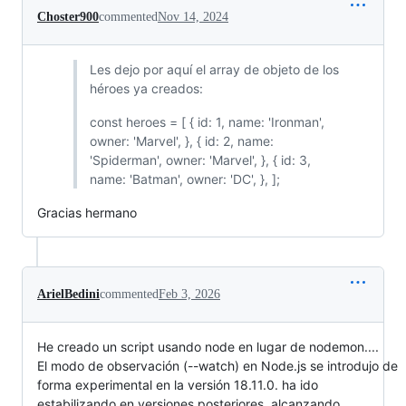
Choster900
commented
Nov 14, 2024
Les dejo por aquí el array de objeto de los
héroes ya creados:
const heroes = [ { id: 1, name: 'Ironman',
owner: 'Marvel', }, { id: 2, name:
'Spiderman', owner: 'Marvel', }, { id: 3,
name: 'Batman', owner: 'DC', }, ];
Gracias hermano
ArielBedini
commented
Feb 3, 2026
He creado un script usando node en lugar de nodemon....
El modo de observación (--watch) en Node.js se introdujo de
forma experimental en la versión 18.11.0. ha ido
estabilizando en versiones posteriores, alcanzando