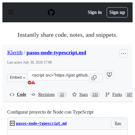
S
k
Sign in
Sign up
i
p
t
o
Instantly share code, notes, and snippets.
c
o
n
Klerith
/
pasos-node-typescript.md
t
e
Last active
July 30, 2026 17:08
n
t
Clone
Embed
this
repository
at
Code
Revisions
Stars
Forks
21
231
107
&lt;script
src=&quot;https://gist.github.com/Klerith/47af527da090
Configurar proyecto de Node con TypeScript
Raw
pasos-node-typescript.md