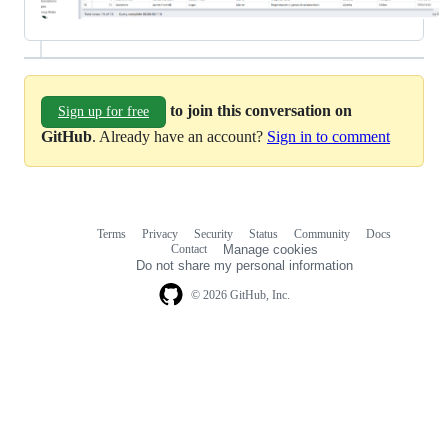
to join this conversation on
Sign up for free
GitHub
. Already have an account?
Sign in to comment
Terms
Privacy
Security
Status
Community
Docs
Footer
Footer
Contact
Manage cookies
navigation
Do not share my personal information
© 2026 GitHub, Inc.