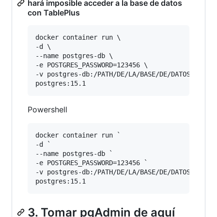
hará imposible acceder a la base de datos
con TablePlus
docker container run \

-d \

--name postgres-db \

-e POSTGRES_PASSWORD=123456 \

-v postgres-db:/PATH/DE/LA/BASE/DE/DATOS \

Powershell
docker container run `

-d `

--name postgres-db `

-e POSTGRES_PASSWORD=123456 `

-v postgres-db:/PATH/DE/LA/BASE/DE/DATOS `

3. Tomar pgAdmin de aquí