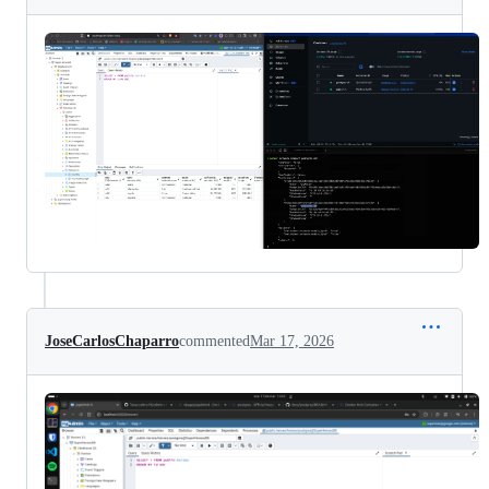
JoseCarlosChaparro
commented
Mar 17, 2026