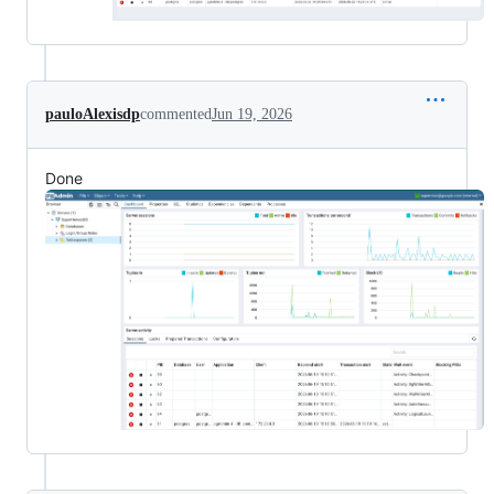
pauloAlexisdp
commented
Jun 19, 2026
Done