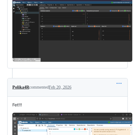
Polika4R
commented
Feb 20, 2026
Fet!!!