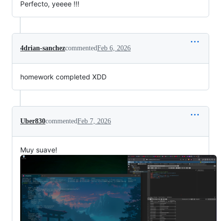
Perfecto, yeeee !!!
4drian-sanchez
commented
Feb 6, 2026
homework completed XDD
Uber830
commented
Feb 7, 2026
Muy suave!