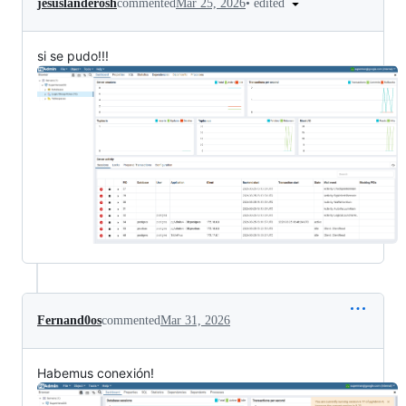
•
edited
jesuslanderosh
commented
Mar 25, 2026
si se pudo!!!
Fernand0os
commented
Mar 31, 2026
Habemus conexión!