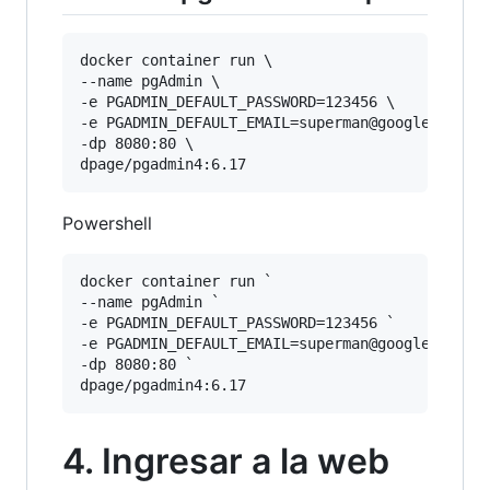
docker container run \

--name pgAdmin \

-e PGADMIN_DEFAULT_PASSWORD=123456 \

-e PGADMIN_DEFAULT_EMAIL=superman@google.com \

-dp 8080:80 \

Powershell
docker container run `

--name pgAdmin `

-e PGADMIN_DEFAULT_PASSWORD=123456 `

-e PGADMIN_DEFAULT_EMAIL=superman@google.com `

-dp 8080:80 `

4. Ingresar a la web