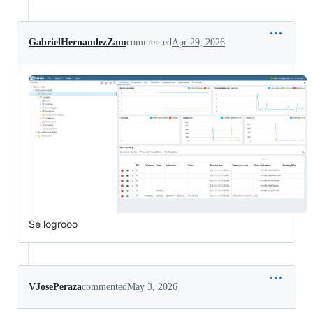
GabrielHernandezZam
commented
Apr 29, 2026
Se logrooo
VJosePeraza
commented
May 3, 2026