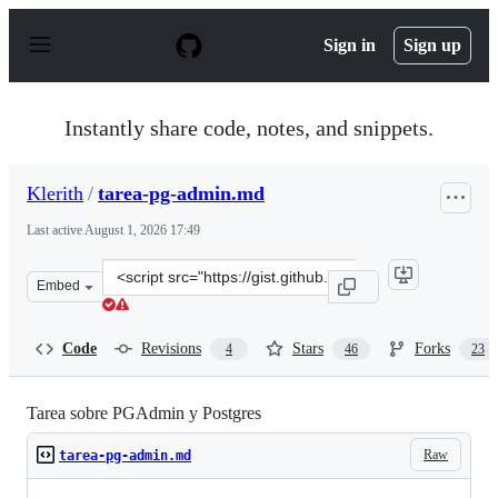
S
k
Sign in
Sign up
i
p
t
o
Instantly share code, notes, and snippets.
c
o
n
Klerith
/
tarea-pg-admin.md
t
e
Last active
August 1, 2026 17:49
n
t
Clone
Embed
this
repository
at
Code
Revisions
Stars
Forks
4
46
23
&lt;script
src=&quot;https://gist.github.com/Klerith/8cfc637868212
Tarea sobre PGAdmin y Postgres
Raw
tarea-pg-admin.md