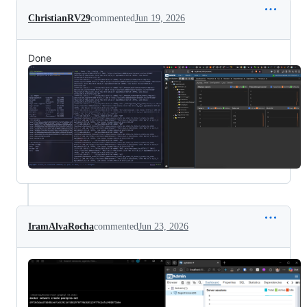
ChristianRV29
commented
Jun 19, 2026
Done
IramAlvaRocha
commented
Jun 23, 2026