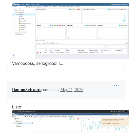
Vamooooss, se logrooo!!!....
DantonSoftware
commented
May 11, 2026
Listo