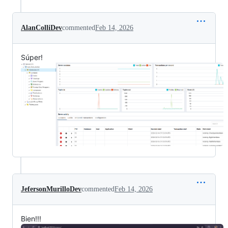
AlanColliDev
commented
Feb 14, 2026
Súper!
JefersonMurilloDev
commented
Feb 14, 2026
Bien!!!