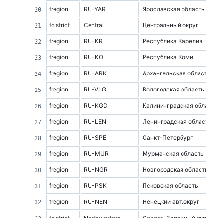
fregion
RU-YAR
Ярославская область
fdistrict
Central
Центральный округ
fregion
RU-KR
Республика Карелия
fregion
RU-KO
Республика Коми
fregion
RU-ARK
Архангельская область
fregion
RU-VLG
Вологодская область
fregion
RU-KGD
Калининградская область
fregion
RU-LEN
Ленинградская область
fregion
RU-SPE
Санкт-Петербург
fregion
RU-MUR
Мурманская область
fregion
RU-NGR
Новгородская область
fregion
RU-PSK
Псковская область
fregion
RU-NEN
Ненецкий авт.округ
fdistrict
Northwestern
Северо-Западный округ