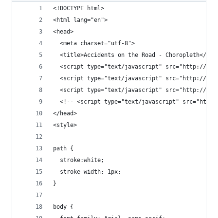
<!DOCTYPE html>
<html lang="en">
<head>
  <meta charset="utf-8">
  <title>Accidents on the Road - Choropleth</tit
  <script type="text/javascript" src="http://d3j
  <script type="text/javascript" src="http://d3j
  <script type="text/javascript" src="http://d3j
  <!-- <script type="text/javascript" src="http:
</head>
<style>
path {
  stroke:white;
  stroke-width: 1px;
}
body {