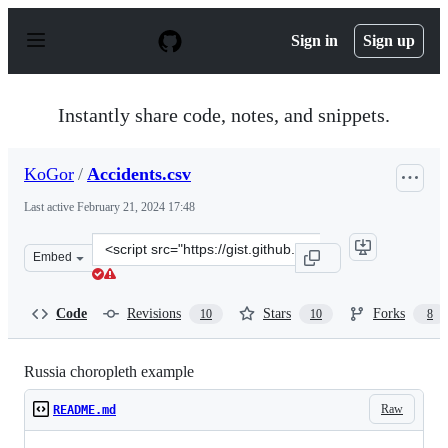
S
k
Sign in
Sign up
i
p
t
o
Instantly share code, notes, and snippets.
c
o
n
KoGor
/
Accidents.csv
t
e
Last active
February 21, 2024 17:48
n
t
Clone
Embed
this
repository
at
Code
Revisions
Stars
Forks
10
10
8
&lt;script
src=&quot;https://gist.github.com/KoGor/5685876.js&quo
Russia choropleth example
Raw
README.md