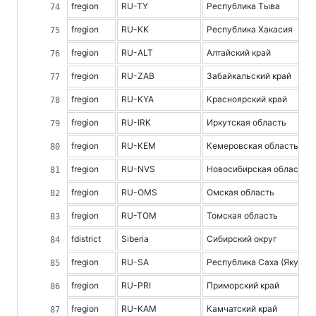
fregion
RU-TY
Республика Тыва
fregion
RU-KK
Республика Хакасия
fregion
RU-ALT
Алтайский край
fregion
RU-ZAB
Забайкальский край
fregion
RU-KYA
Красноярский край
fregion
RU-IRK
Иркутская область
fregion
RU-KEM
Кемеровская область
fregion
RU-NVS
Новосибирская область
fregion
RU-OMS
Омская область
fregion
RU-TOM
Томская область
fdistrict
Siberia
Сибирский округ
fregion
RU-SA
Республика Саха (Якутия)
fregion
RU-PRI
Приморский край
fregion
RU-KAM
Камчатский край