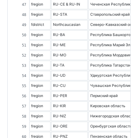
fregion
RU-CE & RU-IN
Чеченская Республика и 
fregion
RU-STA
Ставропольский край
fdistrict
Northcaucasian
Северо-Кавказский округ
fregion
RU-BA
Республика Башкортоста
fregion
RU-ME
Республика Марий Эл
fregion
RU-MO
Республика Мордовия
fregion
RU-TA
Республика Татарстан
fregion
RU-UD
Удмуртская Республика
fregion
RU-CU
Чувашская Республика
fregion
RU-PER
Пермский край
fregion
RU-KIR
Кировская область
fregion
RU-NIZ
Нижегородская область
fregion
RU-ORE
Оренбургская область
fregion
RU-PNZ
Пензенская область