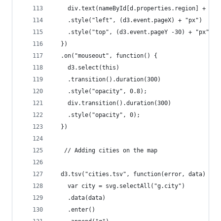
    div.text(nameById[d.properties.region] + " :
    .style("left", (d3.event.pageX) + "px")
    .style("top", (d3.event.pageY -30) + "px");
  })
  .on("mouseout", function() {
    d3.select(this)
    .transition().duration(300)
    .style("opacity", 0.8);
    div.transition().duration(300)
    .style("opacity", 0);
  })
   // Adding cities on the map
  d3.tsv("cities.tsv", function(error, data) {
    var city = svg.selectAll("g.city")
    .data(data)
    .enter()