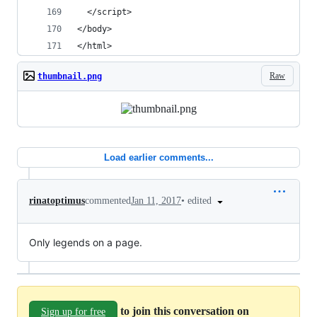
  </script>
</body>
</html>
Raw
thumbnail.png
Load earlier comments...
•
edited
rinatoptimus
commented
Jan 11, 2017
Only legends on a page.
to join this conversation on
Sign up for free