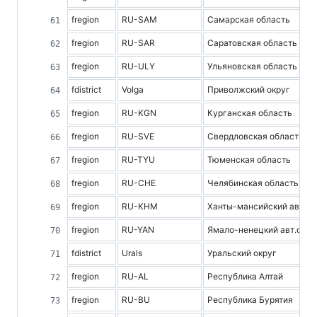
fregion
RU-SAM
Самарская область
fregion
RU-SAR
Саратовская область
fregion
RU-ULY
Ульяновская область
fdistrict
Volga
Приволжский округ
fregion
RU-KGN
Курганская область
fregion
RU-SVE
Свердловская область
fregion
RU-TYU
Тюменская область
fregion
RU-CHE
Челябинская область
fregion
RU-KHM
Ханты-мансийский авт.ок
fregion
RU-YAN
Ямало-ненецкий авт.окру
fdistrict
Urals
Уральский округ
fregion
RU-AL
Республика Алтай
fregion
RU-BU
Республика Бурятия