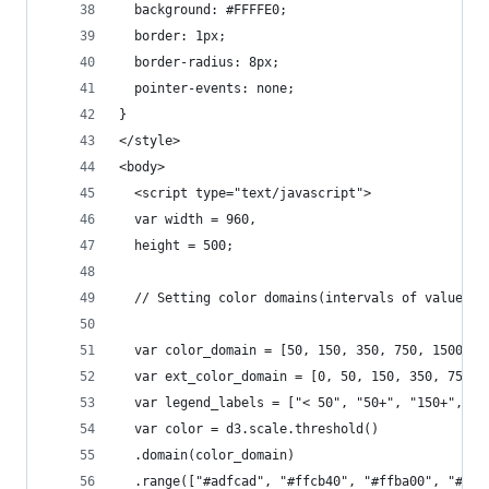
  background: #FFFFE0;
  border: 1px;      
  border-radius: 8px;           
  pointer-events: none;         
}        
</style>
<body>
  <script type="text/javascript">
  var width = 960,
  height = 500;
  // Setting color domains(intervals of values) 
  var color_domain = [50, 150, 350, 750, 1500]
  var ext_color_domain = [0, 50, 150, 350, 750, 
  var legend_labels = ["< 50", "50+", "150+", "3
  var color = d3.scale.threshold()
  .domain(color_domain)
  .range(["#adfcad", "#ffcb40", "#ffba00", "#ff7