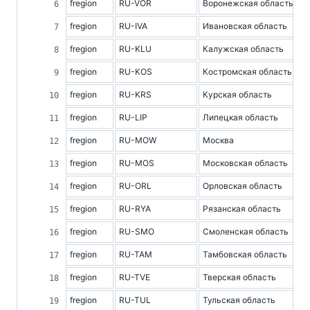
fregion
RU-VOR
Воронежская область
fregion
RU-IVA
Ивановская область
fregion
RU-KLU
Калужская область
fregion
RU-KOS
Костромская область
fregion
RU-KRS
Курская область
fregion
RU-LIP
Липецкая область
fregion
RU-MOW
Москва
fregion
RU-MOS
Московская область
fregion
RU-ORL
Орловская область
fregion
RU-RYA
Рязанская область
fregion
RU-SMO
Смоленская область
fregion
RU-TAM
Тамбовская область
fregion
RU-TVE
Тверская область
fregion
RU-TUL
Тульская область