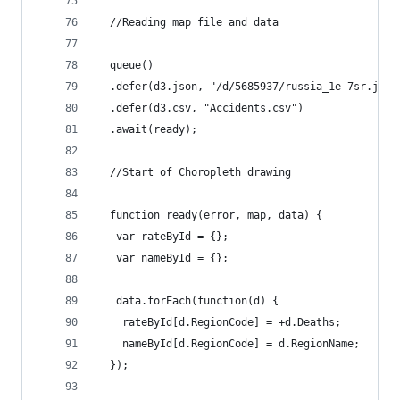
  //Reading map file and data
  queue()
  .defer(d3.json, "/d/5685937/russia_1e-7sr.json
  .defer(d3.csv, "Accidents.csv")
  .await(ready);
  //Start of Choropleth drawing
  function ready(error, map, data) {
   var rateById = {};
   var nameById = {};
   data.forEach(function(d) {
    rateById[d.RegionCode] = +d.Deaths;
    nameById[d.RegionCode] = d.RegionName;
  });