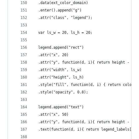
  .data(ext_color_domain)
  .enter().append("g")
  .attr("class", "legend");
  var ls_w = 20, ls_h = 20;
  legend.append("rect")
  .attr("x", 20)
  .attr("y", function(d, i){ return height - (i*
  .attr("width", ls_w)
  .attr("height", ls_h)
  .style("fill", function(d, i) { return color(d
  .style("opacity", 0.8);
  legend.append("text")
  .attr("x", 50)
  .attr("y", function(d, i){ return height - (i*
  .text(function(d, i){ return legend_labels[i];