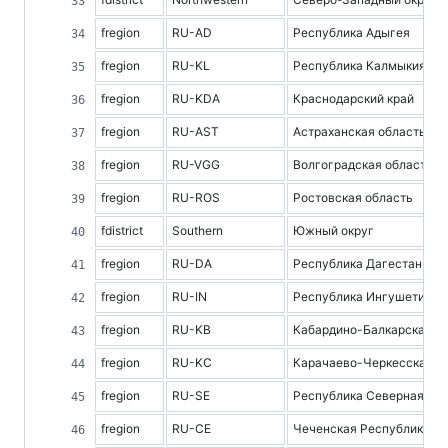
fregion
RU-AD
Республика Адыгея
fregion
RU-KL
Республика Калмыкия
fregion
RU-KDA
Краснодарский край
fregion
RU-AST
Астраханская область
fregion
RU-VGG
Волгоградская область
fregion
RU-ROS
Ростовская область
fdistrict
Southern
Южный округ
fregion
RU-DA
Республика Дагестан
fregion
RU-IN
Республика Ингушетия
fregion
RU-KB
Кабардино-Балкарская Р
fregion
RU-KC
Карачаево-Черкесская Р
fregion
RU-SE
Республика Северная Ос
fregion
RU-CE
Чеченская Республика