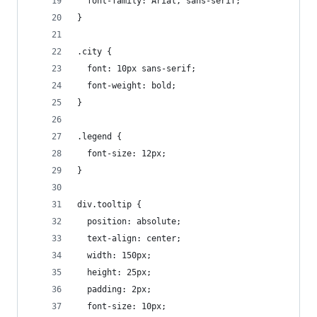
  font-family: Arial, sans-serif;
}
.city {
  font: 10px sans-serif;
  font-weight: bold;
}
.legend {
  font-size: 12px;
}
div.tooltip {   
  position: absolute;           
  text-align: center;           
  width: 150px;                  
  height: 25px;                 
  padding: 2px;             
  font-size: 10px;     