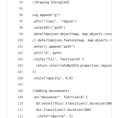
  //Drawing Choropleth
  svg.append("g")
  .attr("class", "region")
  .selectAll("path")
  .data(topojson.object(map, map.objects.russia)
  //.data(topojson.feature(map, map.objects.russ
  .enter().append("path")
  .attr("d", path)
  .style("fill", function(d) {
    return color(rateById[d.properties.region]);
  })
  .style("opacity", 0.8)
  //Adding mouseevents
  .on("mouseover", function(d) {
    d3.select(this).transition().duration(300).s
    div.transition().duration(300)
    .style("opacity", 1)