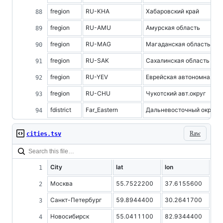
fregion
RU-KHA
Хабаровский край
fregion
RU-AMU
Амурская область
fregion
RU-MAG
Магаданская область
fregion
RU-SAK
Сахалинская область
fregion
RU-YEV
Еврейская автономная об
fregion
RU-CHU
Чукотский авт.округ
fdistrict
Far_Eastern
Дальневосточный округ
Raw
cities.tsv
City
lat
lon
Москва
55.7522200
37.6155600
Санкт-Петербург
59.8944400
30.2641700
Новосибирск
55.0411100
82.9344400