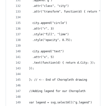
    .append("g")
    .attr("class", "city")
    .attr("transform", function(d) { return "tra
    city.append("circle")
    .attr("r", 3)
    .style("fill", "lime")
    .style("opacity", 0.75);
    city.append("text")
    .attr("x", 5)
    .text(function(d) { return d.City; });
  });
  }; // <-- End of Choropleth drawing
  //Adding legend for our Choropleth
  var legend = svg.selectAll("g.legend")