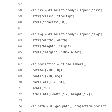
  var div = d3.select("body").append("div")   
  .attr("class", "tooltip")               
  .style("opacity", 0);
  var svg = d3.select("body").append("svg")
  .attr("width", width)
  .attr("height", height)
  .style("margin", "10px auto");
  var projection = d3.geo.albers()
  .rotate([-105, 0])
  .center([-10, 65])
  .parallels([52, 64])
  .scale(700)
  .translate([width / 2, height / 2]);
  var path = d3.geo.path().projection(projection