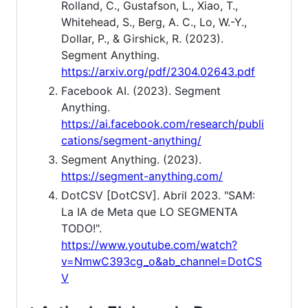
Rolland, C., Gustafson, L., Xiao, T.,
Whitehead, S., Berg, A. C., Lo, W.-Y.,
Dollar, P., & Girshick, R. (2023).
Segment Anything.
https://arxiv.org/pdf/2304.02643.pdf
Facebook AI. (2023). Segment
Anything.
https://ai.facebook.com/research/publi
cations/segment-anything/
Segment Anything. (2023).
https://segment-anything.com/
DotCSV [DotCSV]. Abril 2023. "SAM:
La IA de Meta que LO SEGMENTA
TODO!".
https://www.youtube.com/watch?
v=NmwC393cg_o&ab_channel=DotCS
V