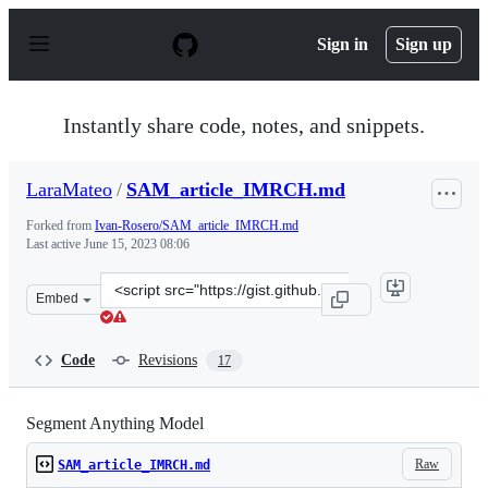
S
k
Sign in
Sign up
i
p
t
o
Instantly share code, notes, and snippets.
c
o
n
LaraMateo
/
SAM_article_IMRCH.md
t
e
Forked from
Ivan-Rosero/SAM_article_IMRCH.md
n
Last active
June 15, 2023 08:06
t
Clone
Embed
this
repository
at
Code
Revisions
17
&lt;script
src=&quot;https://gist.github.com/LaraMateo/3cfdbc44a8
Segment Anything Model
Raw
SAM_article_IMRCH.md