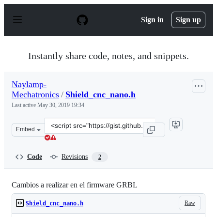
S
k
Sign in
Sign up
i
p
t
o
Instantly share code, notes, and snippets.
c
o
n
Naylamp-
t
Mechatronics
/
Shield_cnc_nano.h
e
n
Last active
May 30, 2019 19:34
t
Clone
Embed
this
repository
at
Code
Revisions
2
&lt;script
src=&quot;https://gist.github.com/Naylamp-
Mechatronics/acdbbf24acf6d5f363911c56ea85bd42.js&quot
Cambios a realizar en el firmware GRBL
Raw
Shield_cnc_nano.h