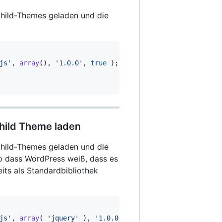
 Child-Themes geladen und die
js'
,
array
(
)
,
'1.0.0'
,
true
)
;
Child Theme laden
 Child-Themes geladen und die
so dass WordPress weiß, dass es
its als Standardbibliothek
js'
,
array
(
'jquery'
)
,
'1.0.0'
,
true
)
;