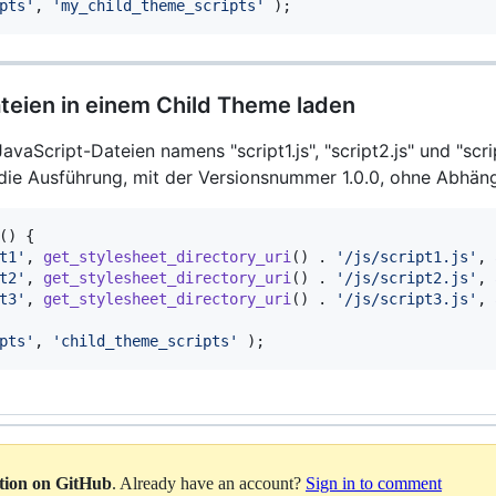
pts'
,
'my_child_theme_scripts'
)
;
teien in einem Child Theme laden
avaScript-Dateien namens "script1.js", "script2.js" und "scr
ie Ausführung, mit der Versionsnummer 1.0.0, ohne Abhängi
(
)
{
t1'
,
get_stylesheet_directory_uri
(
)
.
'/js/script1.js'
,
t2'
,
get_stylesheet_directory_uri
(
)
.
'/js/script2.js'
,
t3'
,
get_stylesheet_directory_uri
(
)
.
'/js/script3.js'
,
pts'
,
'child_theme_scripts'
)
;
ation on GitHub
. Already have an account?
Sign in to comment