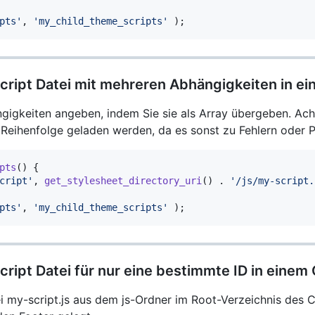
pts'
,
'my_child_theme_scripts'
)
;
script Datei mit mehreren Abhängigkeiten in e
igkeiten angeben, indem Sie sie als Array übergeben. Acht
n Reihenfolge geladen werden, da es sonst zu Fehlern ode
pts
(
)
{
cript'
,
get_stylesheet_directory_uri
(
)
.
'/js/my-script.
pts'
,
'my_child_theme_scripts'
)
;
script Datei für nur eine bestimmte ID in eine
ei my-script.js aus dem js-Ordner im Root-Verzeichnis des C