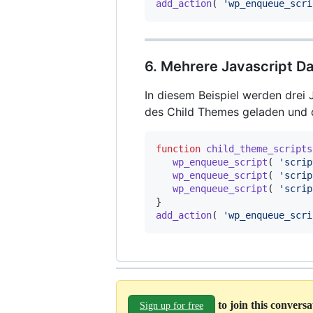
add_action
(
'wp_enqueue_scri
6. Mehrere Javascript Da
In diesem Beispiel werden drei J
des Child Themes geladen und d
function
child_theme_scripts
wp_enqueue_script
(
'scrip
wp_enqueue_script
(
'scrip
wp_enqueue_script
(
'scrip
}
add_action
(
'wp_enqueue_scri
to join this convers
Sign up for free