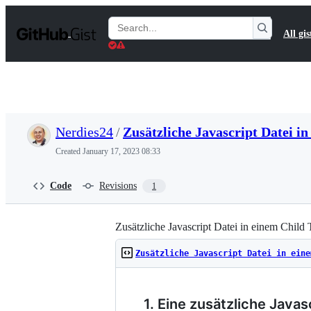
S
k
Search
All gis
i
Gists
p
t
o
c
o
n
t
Nerdies24
/
Zusätzliche Javascript Datei 
e
n
Created
January 17, 2023 08:33
t
Code
Revisions
1
Zusätzliche Javascript Datei in einem Child
Zusätzliche Javascript Datei in eine
1. Eine zusätzliche Java