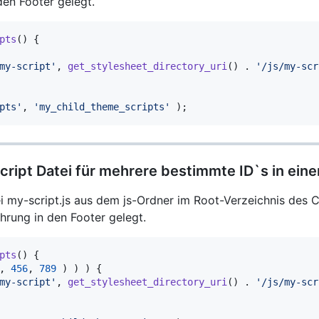
den Footer gelegt.
pts
(
)
{
my-script'
,
get_stylesheet_directory_uri
(
)
.
'/js/my-scr
pts'
,
'my_child_theme_scripts'
)
;
script Datei für mehrere bestimmte ID`s in ei
ei my-script.js aus dem js-Ordner im Root-Verzeichnis des C
hrung in den Footer gelegt.
pts
(
)
{
,
456
,
789
)
)
)
{
my-script'
,
get_stylesheet_directory_uri
(
)
.
'/js/my-scr