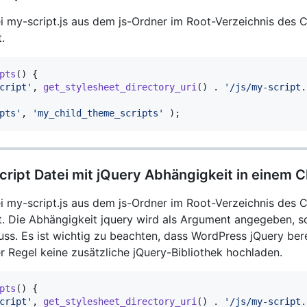
ei my-script.js aus dem js-Ordner im Root-Verzeichnis des
.
pts
(
)
{
cript'
,
get_stylesheet_directory_uri
(
)
.
'/js/my-script.
pts'
,
'my_child_theme_scripts'
)
;
script Datei mit jQuery Abhängigkeit in einem 
ei my-script.js aus dem js-Ordner im Root-Verzeichnis des
t. Die Abhängigkeit jquery wird als Argument angegeben, 
uss. Es ist wichtig zu beachten, dass WordPress jQuery bere
er Regel keine zusätzliche jQuery-Bibliothek hochladen.
pts
(
)
{
cript'
,
get_stylesheet_directory_uri
(
)
.
'/js/my-script.