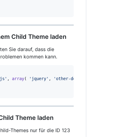
inem Child Theme laden
en Sie darauf, dass die
r Problemen kommen kann.
js'
,
array
(
'jquery'
,
'other-dependency-handle'
)
,
'1.0.
m Child Theme laden
hild-Themes nur für die ID 123