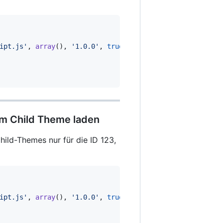
ipt.js'
,
array
(
)
,
'1.0.0'
,
true
)
;
nem Child Theme laden
hild-Themes nur für die ID 123,
ipt.js'
,
array
(
)
,
'1.0.0'
,
true
)
;