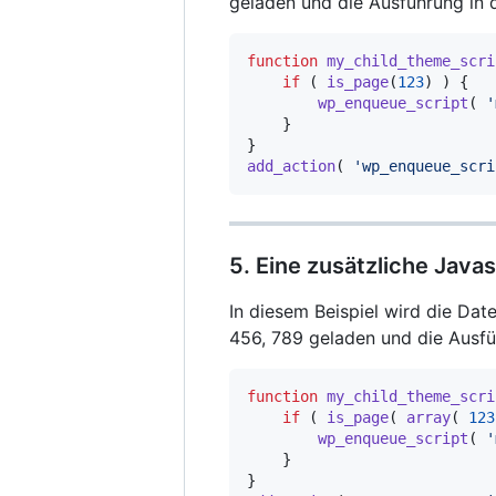
geladen und die Ausführung in 
function
my_child_theme_scri
if
(
is_page
(
123
)
)
{
wp_enqueue_script
(
'
}
}
add_action
(
'wp_enqueue_scri
5. Eine zusätzliche Java
In diesem Beispiel wird die Dat
456, 789 geladen und die Ausfü
function
my_child_theme_scri
if
(
is_page
(
array
(
123
wp_enqueue_script
(
'
}
}