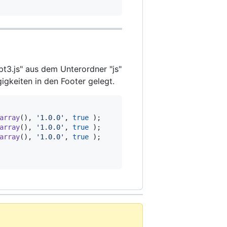
ipt3.js" aus dem Unterordner "js"
gkeiten in den Footer gelegt.
array
(
)
,
'1.0.0'
,
true
)
;
array
(
)
,
'1.0.0'
,
true
)
;
array
(
)
,
'1.0.0'
,
true
)
;