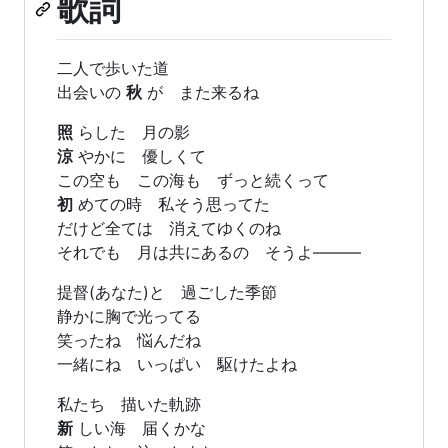
歌詞
二人で歩いた道
出会いの
秋
が また来るね
照
らした 月の影
涼
やかに 優しくて
この空も この海も ずっと続くって
初
めての時 私そう思ってた
だけど全ては 消えてゆくのね
それでも 月は共にあるの そうよ―――
提督(あなた)と 過ごした季節
静かに胸で光ってる
笑ったね 悩んだね
一緒にね いっぱい 駆けたよね
私たち 描いた軌跡
新
しい海 届くかな