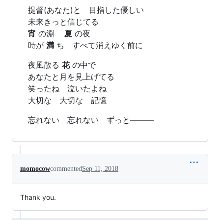
提督(あなた)と 目指した優しい
未来きっと信じてる
宵
の淵
夏
の夜
時が
満
ち すべて消えゆく前に
夜風散る
花
の中で
あなたと月を見上げてる
笑ったね 泣いたよね
大切な 大切な 記憶
忘れない 忘れない ずっと―――
momocow
commented
Sep 11, 2018
Thank you.