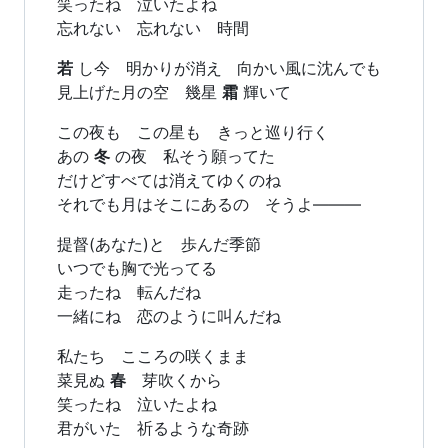
笑ったね 泣いたよね
忘れない 忘れない 時間
若
し今 明かりが消え 向かい風に沈んでも
見上げた月の空 幾星
霜
輝いて
この夜も この星も きっと巡り行く
あの
冬
の夜 私そう願ってた
だけどすべては消えてゆくのね
それでも月はそこにあるの そうよ―――
提督(あなた)と 歩んだ季節
いつでも胸で光ってる
走ったね 転んだね
一緒にね 恋のように叫んだね
私たち こころの咲くまま
菜見ぬ
春
芽吹くから
笑ったね 泣いたよね
君がいた 祈るような奇跡