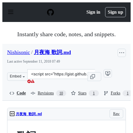
S
k
Sign in
Sign up
i
p
t
o
Instantly share code, notes, and snippets.
c
o
n
Nishisonic
/
月夜海 歌詞.md
t
e
Last active
September 11, 2018 07:49
n
t
Clone
Embed
this
repository
at
Code
Revisions
Stars
Forks
10
1
1
&lt;script
src=&quot;https://gist.github.com/Nishisonic/a74ab6291f
Raw
月夜海 歌詞.md