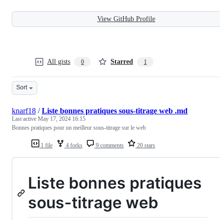
View GitHub Profile
All gists
Starred
0
1
Sort
knarf18
/
Liste bonnes pratiques sous-titrage web .md
Last active
May 17, 2024 16:15
Bonnes pratiques pour un meilleur sous-titrage sur le web
1 file
4 forks
9 comments
20 stars
Liste bonnes pratiques
sous-titrage web