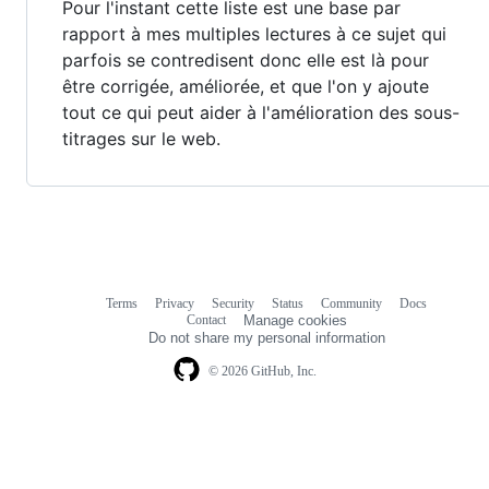
Pour l'instant cette liste est une base par
rapport à mes multiples lectures à ce sujet qui
parfois se contredisent donc elle est là pour
être corrigée, améliorée, et que l'on y ajoute
tout ce qui peut aider à l'amélioration des sous-
titrages sur le web.
Terms
Privacy
Security
Status
Community
Docs
Footer
Footer
Contact
Manage cookies
navigation
Do not share my personal information
© 2026 GitHub, Inc.