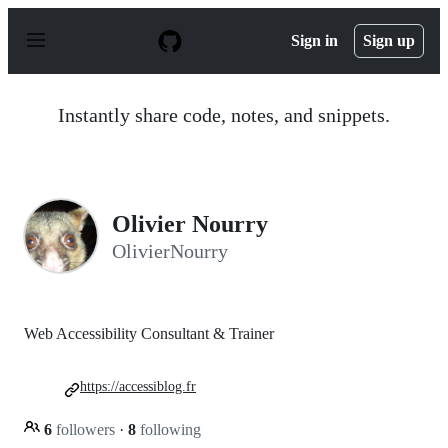
S
k
Sign in
Sign up
i
p
t
o
Instantly share code, notes, and snippets.
c
o
n
t
e
n
Olivier Nourry
t
OlivierNourry
Web Accessibility Consultant & Trainer
https://accessiblog.fr
6
followers
·
8
following