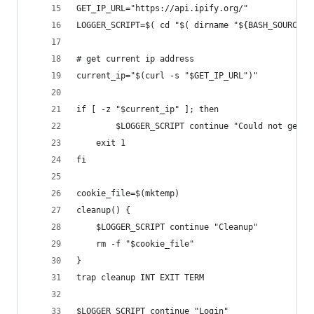
GET_IP_URL="https://api.ipify.org/"
LOGGER_SCRIPT=$( cd "$( dirname "${BASH_SOURCE[0
# get current ip address
current_ip="$(curl -s "$GET_IP_URL")"
if [ -z "$current_ip" ]; then
        $LOGGER_SCRIPT continue "Could not get c
    exit 1
fi
cookie_file=$(mktemp)
cleanup() {
    $LOGGER_SCRIPT continue "Cleanup"
    rm -f "$cookie_file"
}
trap cleanup INT EXIT TERM
$LOGGER_SCRIPT continue "Login"