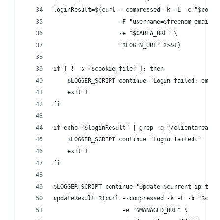
loginResult=$(curl --compressed -k -L -c "$cooki
                   -F "username=$freenom_email" 
                   -e "$CAREA_URL" \
                   "$LOGIN_URL" 2>&1)
if [ ! -s "$cookie_file" ]; then
    $LOGGER_SCRIPT continue "Login failed: empty
    exit 1
fi
if echo "$loginResult" | grep -q "/clientarea.ph
    $LOGGER_SCRIPT continue "Login failed."
    exit 1
fi
$LOGGER_SCRIPT continue "Update $current_ip to d
updateResult=$(curl --compressed -k -L -b "$cook
                    -e "$MANAGED_URL" \