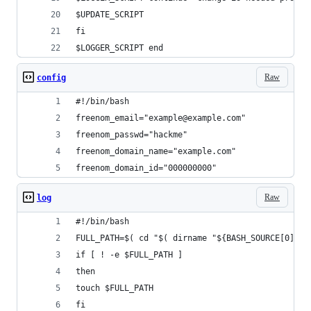
$UPDATE_SCRIPT
fi
$LOGGER_SCRIPT end
Raw
config
#!/bin/bash
freenom_email="example@example.com"
freenom_passwd="hackme"
freenom_domain_name="example.com"
freenom_domain_id="000000000"
Raw
log
#!/bin/bash
FULL_PATH=$( cd "$( dirname "${BASH_SOURCE[0]}" 
if [ ! -e $FULL_PATH ]
then
touch $FULL_PATH
fi