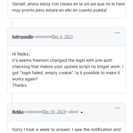
Genial!, ahora estoy con clases en la uni asi que no lo hare
muy pronto pero estare en ello en cuanto pueda!
babypoodle
commented
Dec 4, 2023
Hi Reiikz,
It's seems freenom changed the login with pre-auth
checking that makes your update script no longer work. I
got "login failed, empty cookie". Is it possible to make it
works again?
Thanks
•
edited
Reiikz
commented
Dec 10, 2023
Sorry I took a week to answer, I saw the notification and