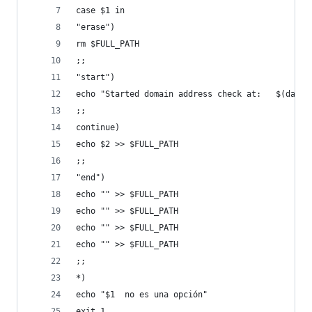
case $1 in
"erase")
rm $FULL_PATH
;;
"start")
echo "Started domain address check at:   $(date)
;;
continue)
echo $2 >> $FULL_PATH
;;
"end")
echo "" >> $FULL_PATH
echo "" >> $FULL_PATH
echo "" >> $FULL_PATH
echo "" >> $FULL_PATH
;;
*)
echo "$1  no es una opción"
exit 1