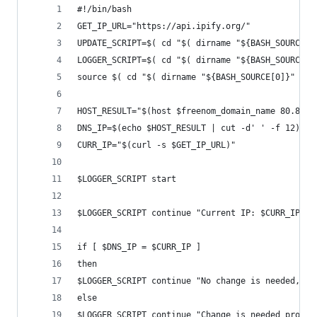
#!/bin/bash
GET_IP_URL="https://api.ipify.org/"
UPDATE_SCRIPT=$( cd "$( dirname "${BASH_SOURCE[0
LOGGER_SCRIPT=$( cd "$( dirname "${BASH_SOURCE[0
source $( cd "$( dirname "${BASH_SOURCE[0]}" )" 
HOST_RESULT="$(host $freenom_domain_name 80.80.8
DNS_IP=$(echo $HOST_RESULT | cut -d' ' -f 12)
CURR_IP="$(curl -s $GET_IP_URL)"
$LOGGER_SCRIPT start
$LOGGER_SCRIPT continue "Current IP: $CURR_IP ::
if [ $DNS_IP = $CURR_IP ]
then
$LOGGER_SCRIPT continue "No change is needed, ex
else
$LOGGER_SCRIPT continue "Change is needed proced