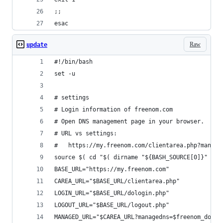
;;
esac
Raw
update
#!/bin/bash
set -u
# settings
# Login information of freenom.com
# Open DNS management page in your browser.
# URL vs settings:
#   https://my.freenom.com/clientarea.php?manage
source $( cd "$( dirname "${BASH_SOURCE[0]}" )" 
BASE_URL="https://my.freenom.com"
CAREA_URL="$BASE_URL/clientarea.php"
LOGIN_URL="$BASE_URL/dologin.php"
LOGOUT_URL="$BASE_URL/logout.php"
MANAGED_URL="$CAREA_URL?managedns=$freenom_domai