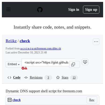
S
k
Sign in
Sign up
i
p
t
o
Instantly share code, notes, and snippets.
c
o
n
Reiikz
/
check
t
e
Forked from
a-c-t-i-n-i-u-m/freenom.com.ddns.sh
n
Last active
December 10, 2023 21:48
t
Clone
Embed
this
repository
at
Code
Revisions
Stars
3
13
&lt;script
src=&quot;https://gist.github.com/Reiikz/4184e68892a13
Dynamic DNS support shell script for freenom.com
Raw
check