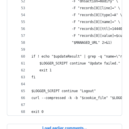
                    -F "dnsaction=modify" \
                    -F "records[0][line]=" \
                    -F "records[0][type]=A" \
                    -F "records[0][name]=" \
                    -F "records[0][ttl]=14440" \
                    -F "records[0][value]=$curre
                    "$MANAGED_URL" 2>&1)
if ! echo "$updateResult" | grep -q "name=\"reco
    $LOGGER_SCRIPT continue "Update failed." 1>&
    exit 1
fi
$LOGGER_SCRIPT continue "Logout"
curl --compressed -k -b "$cookie_file" "$LOGOUT_
exit 0
Load earlier comments...