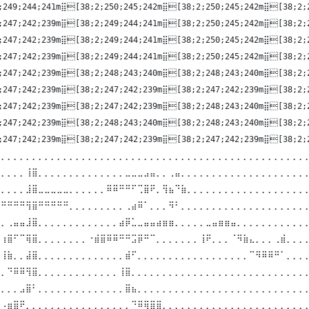
;249;244;241m⣿[38;2;250;245;242m⣿[38;2;250;245;242m⣿[38;2;
;247;242;239m⣿[38;2;249;244;241m⣿[38;2;250;245;242m⣿[38;2;
;247;242;239m⣿[38;2;249;244;241m⣿[38;2;250;245;242m⣿[38;2;
;247;242;239m⣿[38;2;249;244;241m⣿[38;2;250;245;242m⣿[38;2;
;247;242;239m⣿[38;2;248;243;240m⣿[38;2;248;243;240m⣿[38;2;
;247;242;239m⣿[38;2;247;242;239m⣿[38;2;247;242;239m⣿[38;2;
;247;242;239m⣿[38;2;247;242;239m⣿[38;2;248;243;240m⣿[38;2;
;247;242;239m⣿[38;2;248;243;240m⣿[38;2;248;243;240m⣿[38;2;
;247;242;239m⣿[38;2;247;242;239m⣿[38;2;247;242;239m⣿[38;2;
⡀⡀⡀⡀⡀⡀⡀⡀⡀⡀⡀⡀⡀⡀⡀⡀⡀⡀⡀⡀⡀⡀⡀⡀⡀⡀⡀⡀⡀⡀⡀⡀⡀⡀⡀⡀⡀⡀⡀⡀⡀⡀⡀⡀⡀⡀⡀⡀⡀⡀
⡀⡀⡀⡀⡀⢸⣿⡀⡀⡀⡀⡀⡀⡀⡀⡀⡀⡀⡀⡀⡀⣀⣀⣀⣠⣤⡀⡀⢀⣤⡀⡀⡀⡀⡀⡀⡀⡀⡀⡀⡀⡀⡀⡀⡀⡀⡀⡀⡀⡀
⡀⡀⡀⡀⡀⣸⣿⣀⣀⣀⣀⣀⡀⡀⡀⡀⡀⡀⠿⠿⠛⠛⠋⢉⣿⠟⡀⢻⣦⠙⣷⡀⡀⡀⡀⡀⡀⡀⡀⡀⡀⡀⡀⡀⡀⡀⡀⡀⡀⡀
⠛⠛⠛⠛⠛⢻⣿⠛⠛⠛⠛⠛⡀⡀⡀⡀⡀⡀⡀⡀⡀⢀⣴⠿⠁⡀⡀⡀⠻⠃⡀⡀⡀⡀⡀⡀⡀⡀⡀⡀⡀⡀⡀⡀⡀⡀⡀⡀⡀⡀
⡀⡀⢀⣤⣤⣸⣿⡀⡀⡀⡀⡀⡀⡀⡀⡀⡀⡀⡀⡀⣴⡿⣁⣀⣤⣤⣴⣶⣶⡀⡀⡀⡀⡀⣀⣤⣶⣶⣤⡀⡀⡀⡀⡀⡀⡀⡀⡀⡀⡀
⡀⢰⣿⠋⠉⢿⣿⡀⡀⡀⡀⡀⡀⡀⡀⠐⣾⣿⠿⠿⠛⠛⣩⡿⠛⠉⡀⡀⡀⡀⡀⡀⡀⢸⠟⡀⡀⡀⠈⠻⣷⣄⡀⡀⡀⢀⣾⡀⡀⡀
⡀⢸⣷⡀⡀⣼⣿⡀⡀⡀⡀⡀⡀⡀⡀⡀⡀⡀⡀⡀⡀⣾⠋⡀⡀⡀⡀⡀⡀⡀⡀⡀⡀⡀⡀⡀⡀⡀⡀⡀⡀⠉⠻⠿⠿⠛⠁⡀⡀⡀
⡀⡀⠙⠿⠿⢻⣿⡀⡀⡀⡀⡀⡀⡀⡀⡀⡀⡀⡀⡀⢸⣿⡀⡀⡀⡀⡀⡀⡀⡀⡀⡀⡀⡀⡀⡀⡀⡀⡀⡀⡀⡀⡀⡀⡀⡀⡀⡀⡀⡀
⡀⡀⡀⡀⣠⣿⠃⡀⡀⡀⡀⡀⡀⡀⡀⡀⡀⡀⡀⡀⡀⣿⣦⡀⡀⡀⡀⡀⡀⡀⡀⡀⡀⡀⡀⡀⡀⡀⡀⡀⡀⡀⡀⡀⡀⡀⡀⡀⡀⡀
⡀⠠⣶⣿⠟⡀⡀⡀⡀⡀⡀⡀⡀⡀⡀⡀⡀⡀⡀⡀⡀⡀⠙⠿⢿⣿⣿⡀⡀⡀⡀⡀⡀⡀⡀⡀⡀⡀⡀⡀⡀⡀⡀⡀⡀⡀⡀⡀⡀⡀