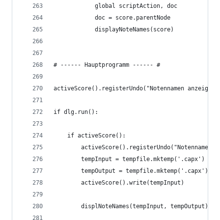
            global scriptAction, doc
            doc = score.parentNode
            displayNoteNames(score)
# ------ Hauptprogramm ------ #
activeScore().registerUndo("Notennamen anzeigen"
if dlg.run():
    if activeScore():  
        activeScore().registerUndo("Notennamen a
        tempInput = tempfile.mktemp('.capx') # f
        tempOutput = tempfile.mktemp('.capx')
        activeScore().write(tempInput)
        displNoteNames(tempInput, tempOutput) # 