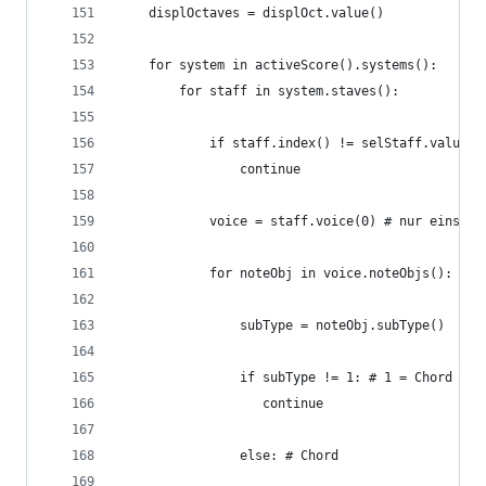
    displOctaves = displOct.value()
    for system in activeScore().systems():
        for staff in system.staves():
            if staff.index() != selStaff.value()
                continue
            voice = staff.voice(0) # nur einstim
            for noteObj in voice.noteObjs():
                subType = noteObj.subType()
                if subType != 1: # 1 = Chord
                   continue
                else: # Chord