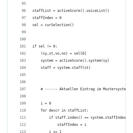
staffList = activeScore().voiceList()
staffIndex = 0
sel = curSelection()
if sel != 0:
    (sy,st,vo,no) = sel[0]
    system = activeScore().system(sy)
    staff = system.staff(st)
    # ------ Aktuellen Eintrag im Mustersystem b
    i = 0
    for descr in staffList:
        if staff.index() == system.staffIndexFro
            staffIndex = i
        i += 1