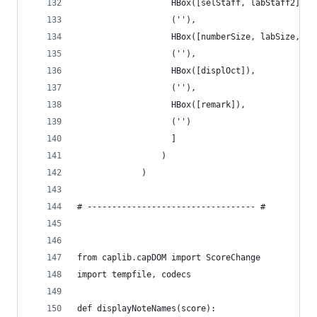
                   HBox([selStaff, labStaff2]),
                   (''),
                   HBox([numberSize, labSize, ve
                   (''),
                   HBox([displOct]),
                   (''),
                   HBox([remark]),
                   ('')
                   ]
                 )
             )
# ---------------------------------- #
from caplib.capDOM import ScoreChange
import tempfile, codecs
def displayNoteNames(score):