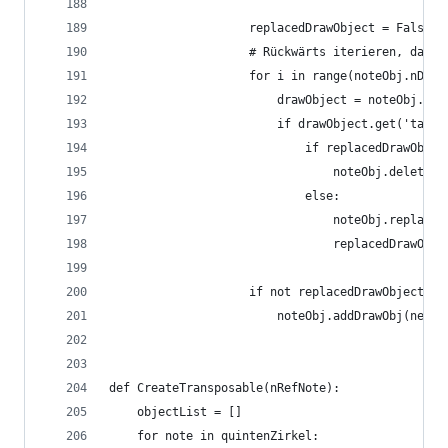
                    replacedDrawObject = False
                    # Rückwärts iterieren, damit
                    for i in range(noteObj.nDraw
                        drawObject = noteObj.dra
                        if drawObject.get('tag',
                            if replacedDrawObjec
                                noteObj.deleteDr
                            else:
                                noteObj.replaceD
                                replacedDrawObje
                    if not replacedDrawObject:
                        noteObj.addDrawObj(newDr
def CreateTransposable(nRefNote):
    objectList = []
    for note in quintenZirkel: