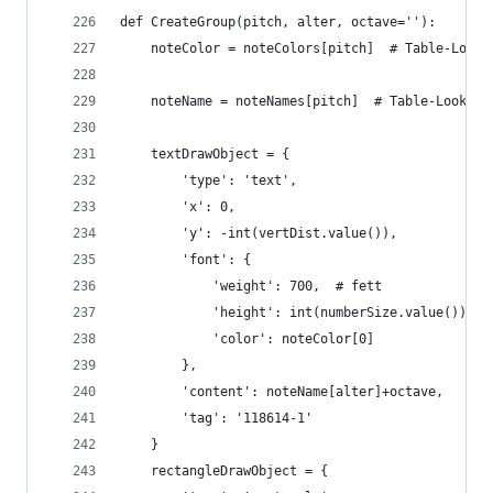
def CreateGroup(pitch, alter, octave=''):
    noteColor = noteColors[pitch]  # Table-LookU
    noteName = noteNames[pitch]  # Table-LookUp
    textDrawObject = {
        'type': 'text',
        'x': 0,
        'y': -int(vertDist.value()),
        'font': {
            'weight': 700,  # fett
            'height': int(numberSize.value()),
            'color': noteColor[0]
        },
        'content': noteName[alter]+octave,
        'tag': '118614-1'
    }
    rectangleDrawObject = {