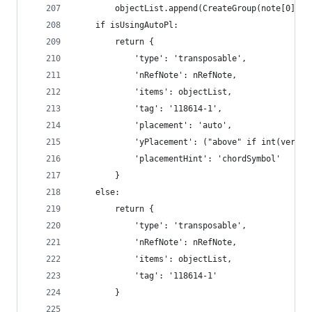
        objectList.append(CreateGroup(note[0] + 
    if isUsingAutoPl:
        return {
            'type': 'transposable',
            'nRefNote': nRefNote,
            'items': objectList,
            'tag': '118614-1',
            'placement': 'auto',
            'yPlacement': ("above" if int(vertDi
            'placementHint': 'chordSymbol'
        }
    else:
        return {
            'type': 'transposable',
            'nRefNote': nRefNote,
            'items': objectList,
            'tag': '118614-1'
        }