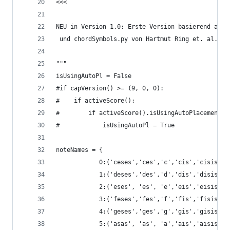
<<<
NEU in Version 1.0: Erste Version basierend auf 
 und chordSymbols.py von Hartmut Ring et. al.
"""
isUsingAutoPl = False
#if capVersion() >= (9, 0, 0):
#    if activeScore():
#        if activeScore().isUsingAutoPlacement()
#            isUsingAutoPl = True
noteNames = {
            0:('ceses','ces','c','cis','cisis'),
            1:('deses','des','d','dis','disis'),
            2:('eses', 'es', 'e','eis','eisis'),
            3:('feses','fes','f','fis','fisis'),
            4:('geses','ges','g','gis','gisis'),
            5:('asas', 'as', 'a','ais','aisis'),