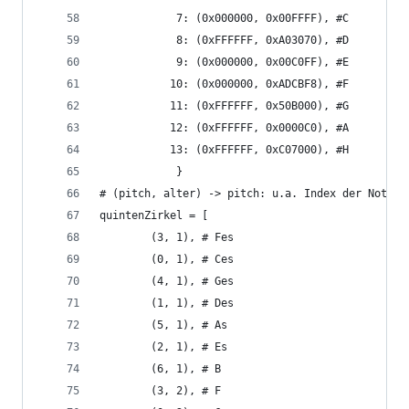
            7: (0x000000, 0x00FFFF), #C
            8: (0xFFFFFF, 0xA03070), #D
            9: (0x000000, 0x00C0FF), #E
           10: (0x000000, 0xADCBF8), #F
           11: (0xFFFFFF, 0x50B000), #G
           12: (0xFFFFFF, 0x0000C0), #A
           13: (0xFFFFFF, 0xC07000), #H
            }
# (pitch, alter) -> pitch: u.a. Index der Note o
quintenZirkel = [
        (3, 1), # Fes
        (0, 1), # Ces
        (4, 1), # Ges
        (1, 1), # Des
        (5, 1), # As
        (2, 1), # Es
        (6, 1), # B
        (3, 2), # F