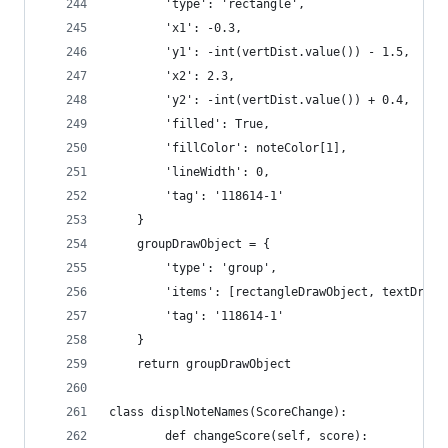
        'type': 'rectangle',
        'x1': -0.3,
        'y1': -int(vertDist.value()) - 1.5,
        'x2': 2.3,
        'y2': -int(vertDist.value()) + 0.4,
        'filled': True,
        'fillColor': noteColor[1],
        'lineWidth': 0,
        'tag': '118614-1'
    }
    groupDrawObject = {
        'type': 'group',
        'items': [rectangleDrawObject, textDrawO
        'tag': '118614-1'
    }
    return groupDrawObject
class displNoteNames(ScoreChange):
        def changeScore(self, score):