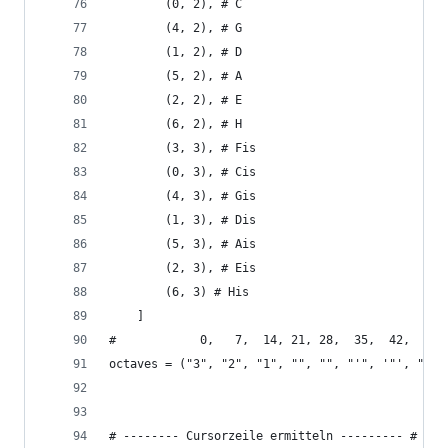
        (0, 2), # C
        (4, 2), # G
        (1, 2), # D
        (5, 2), # A
        (2, 2), # E
        (6, 2), # H
        (3, 3), # Fis
        (0, 3), # Cis
        (4, 3), # Gis
        (1, 3), # Dis
        (5, 3), # Ais
        (2, 3), # Eis
        (6, 3) # His
    ]
#            0,   7,  14, 21, 28,  35,  42,    4
octaves = ("3", "2", "1", "", "", "'", '"', "'''
# -------- Cursorzeile ermitteln --------- #