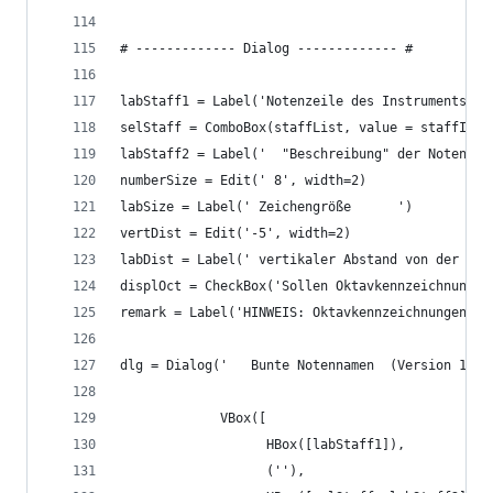
# ------------- Dialog ------------- #        
labStaff1 = Label('Notenzeile des Instruments wä
selStaff = ComboBox(staffList, value = staffInde
labStaff2 = Label('  "Beschreibung" der Notenzei
numberSize = Edit(' 8', width=2)
labSize = Label(' Zeichengröße      ')
vertDist = Edit('-5', width=2)
labDist = Label(' vertikaler Abstand von der Not
displOct = CheckBox('Sollen Oktavkennzeichnungen
remark = Label('HINWEIS: Oktavkennzeichnungen de
dlg = Dialog('   Bunte Notennamen  (Version 1.0)
             VBox([
                   HBox([labStaff1]),
                   (''),