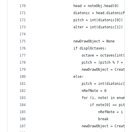
                    head = noteObj.head(0)
                    diatonic = head.diatonicPitc
                    pitch = int(diatonic[0])
                    alter = int(diatonic[1]) + 2
                    newDrawObject = None
                    if displOctaves:
                        octave = octaves[int(pit
                        pitch = (pitch % 7 + 7) 
                        newDrawObject = CreateGr
                    else:
                        pitch = int(diatonic[0])
                        nRefNote = 0
                        for (i, note) in enumera
                            if note[0] == pitch 
                                nRefNote = i - 8
                                break
                        newDrawObject = CreateTr