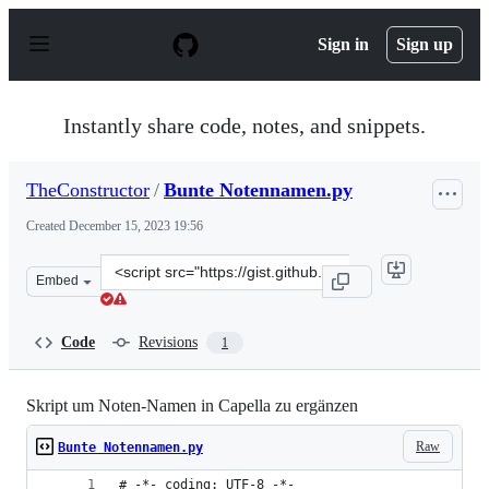
S
k
Sign in
Sign up
i
p
t
o
Instantly share code, notes, and snippets.
c
o
n
TheConstructor
/
Bunte Notennamen.py
t
e
Created
December 15, 2023 19:56
n
t
Clone
Embed
this
repository
at
Code
Revisions
1
&lt;script
src=&quot;https://gist.github.com/TheConstructor/c58cf
Skript um Noten-Namen in Capella zu ergänzen
Raw
Bunte Notennamen.py
# -*- coding: UTF-8 -*-