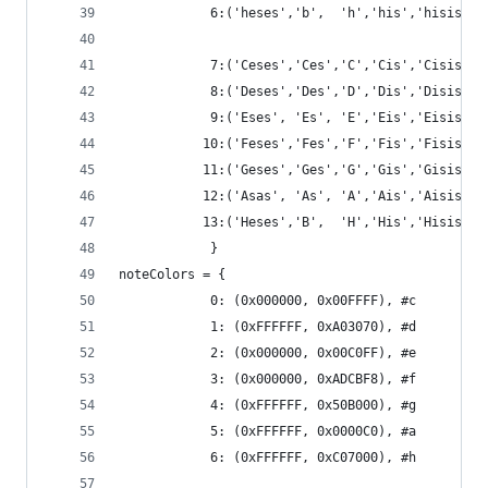
            6:('heses','b',  'h','his','hisis'),
            7:('Ceses','Ces','C','Cis','Cisis'),
            8:('Deses','Des','D','Dis','Disis'),
            9:('Eses', 'Es', 'E','Eis','Eisis'),
           10:('Feses','Fes','F','Fis','Fisis'),
           11:('Geses','Ges','G','Gis','Gisis'),
           12:('Asas', 'As', 'A','Ais','Aisis'),
           13:('Heses','B',  'H','His','Hisis'),
            }
noteColors = {
            0: (0x000000, 0x00FFFF), #c
            1: (0xFFFFFF, 0xA03070), #d
            2: (0x000000, 0x00C0FF), #e
            3: (0x000000, 0xADCBF8), #f
            4: (0xFFFFFF, 0x50B000), #g
            5: (0xFFFFFF, 0x0000C0), #a
            6: (0xFFFFFF, 0xC07000), #h