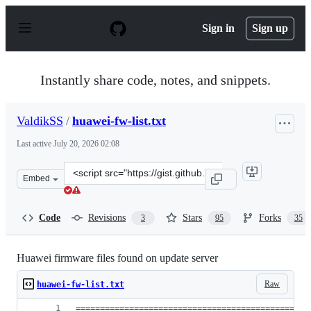
S
k
Sign in
Sign up
i
p
t
o
Instantly share code, notes, and snippets.
c
o
n
ValdikSS
/
huawei-fw-list.txt
t
e
Last active
July 20, 2026 02:08
n
t
Clone
Embed
this
repository
at
Code
Revisions
Stars
Forks
3
95
35
&lt;script
src=&quot;https://gist.github.com/ValdikSS/f0f0d5ab944
Huawei firmware files found on update server
Raw
huawei-fw-list.txt
================================================