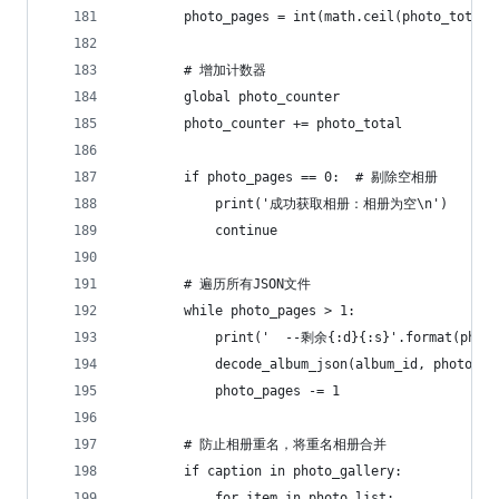
        photo_pages = int(math.ceil(photo_total 
        # 增加计数器
        global photo_counter
        photo_counter += photo_total
        if photo_pages == 0:  # 剔除空相册
            print('成功获取相册：相册为空\n')
            continue
        # 遍历所有JSON文件
        while photo_pages > 1:
            print('  --剩余{:d}{:s}'.format(photo
            decode_album_json(album_id, photo_li
            photo_pages -= 1
        # 防止相册重名，将重名相册合并
        if caption in photo_gallery:
            for item in photo_list: