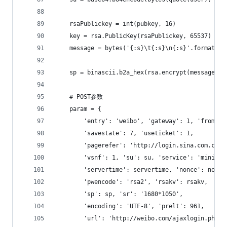
    rsaPublickey = int(pubkey, 16)
    key = rsa.PublicKey(rsaPublickey, 65537)
    message = bytes('{:s}\t{:s}\n{:s}'.format(se
    sp = binascii.b2a_hex(rsa.encrypt(message, k
    # POST参数
    param = {
        'entry': 'weibo', 'gateway': 1, 'from': 
        'savestate': 7, 'useticket': 1,
        'pagerefer': 'http://login.sina.com.cn/s
        'vsnf': 1, 'su': su, 'service': 'miniblo
        'servertime': servertime, 'nonce': nonce
        'pwencode': 'rsa2', 'rsakv': rsakv,
        'sp': sp, 'sr': '1680*1050',
        'encoding': 'UTF-8', 'prelt': 961,
        'url': 'http://weibo.com/ajaxlogin.php?f