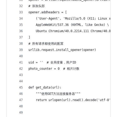
# 添加头部
opener.addheaders = [
    ('User-Agent', 'Mozilla/5.0 (X11; Linux x86_
    AppleWebKit/537.36 (KHTML, like Gecko) \
    Ubuntu Chromium/40.0.2214.111 Chrome/40.0.22
]
# 所有请求都使用此配置
urllib.request.install_opener(opener)
uid = ''  # 全局变量，用户ID
photo_counter = 0  # 相片计数
def get_data(url):
    """使用GET方法连接服务器"""
    return urlopen(url).read().decode('utf-8')