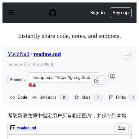
S
k
Sign in
Sign up
i
p
t
o
Instantly share code, notes, and snippets.
c
o
n
YieldNull
/
readme.md
t
e
Last active
July 14, 2021 04:31
n
t
Clone
Embed
this
repository
at
Code
Revisions
Stars
Forks
9
7
4
&lt;script
src=&quot;https://gist.github.com/YieldNull/96036689bc8
爬取新浪微博中指定用户所有相册图片，并保存到本地
Raw
readme.md