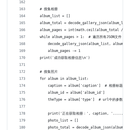
    # 搜集相册
    album_list = []
    album_total = decode_gallery_json(album_list
    album_pages = int(math.ceil(album_total / 10
    while album_pages > 1:  # 遍历所有JSON文件
        decode_gallery_json(album_list, album_pa
        album_pages -= 1
    print('成功获取相册信息\n')
    # 搜集照片
    for album in album_list:
        caption = album['caption']  # 相册标题
        album_id = album['album_id']
        theType = album['type']  # url中的参数typ
        print('正在获取相册：', caption, '......')
        photo_list = []
        photo_total = decode_album_json(album_id