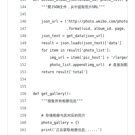
    """爬JSON文件，从中提取照片URL"""
    json_url = ('http://photo.weibo.com/photos/g
                .format(uid, album_id, page, str
    json_text = get_data(json_url)
    result = json.loads(json_text)['data']
    for item in result['photo_list']:
        img_url = item['pic_host'] + '/large/' +
        photo_list.append(img_url)  # 直接加图片U
    return result['total']
def get_gallery():
    """搜集所有相册信息"""
    # 存储相册与其对应的照片
    photo_gallery = {}
    print('正在获取相册信息......')