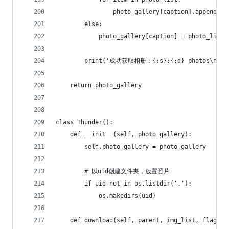
                photo_gallery[caption].append(it
        else:
            photo_gallery[caption] = photo_list
        print('成功获取相册：{:s}:{:d} photos\n'.for
    return photo_gallery
class Thunder():
    def __init__(self, photo_gallery):
        self.photo_gallery = photo_gallery
        # 以uid创建文件夹，放置照片
        if uid not in os.listdir('.'):
            os.makedirs(uid)
    def download(self, parent, img_list, flag=Tr