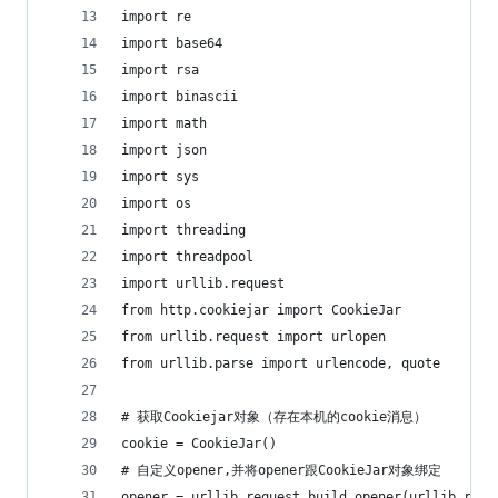
import re
import base64
import rsa
import binascii
import math
import json
import sys
import os
import threading
import threadpool
import urllib.request
from http.cookiejar import CookieJar
from urllib.request import urlopen
from urllib.parse import urlencode, quote
# 获取Cookiejar对象（存在本机的cookie消息）
cookie = CookieJar()
# 自定义opener,并将opener跟CookieJar对象绑定
opener = urllib.request.build_opener(urllib.requ