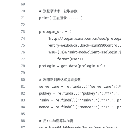
    # 预登录请求，获取参数
    print('正在登录......')
    prelogin_url = (
        'http://login.sina.com.cn/sso/prelogin.p
        'entry=weibo&callback=sinaSSOController.
        '&su={:s}&rsakt=mod&client=ssologin.js(v
            .format(user))
    preLogin = get_data(prelogin_url)
    # 利用正则表达式提取参数
    servertime = re.findall('"servertime":(.*?),
    pubkey = re.findall('"pubkey":"(.*?)",', pre
    rsakv = re.findall('"rsakv":"(.*?)",', preLo
    nonce = re.findall('"nonce":"(.*?)",', preLo
    # 用rsa加密算法加密
    su = base64.b64encode(bytes(quote(user), 'ut