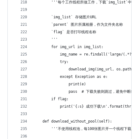
        '''每个工作线程所做工作，下载`img_list`中
        `img_list` 存储图片URL
        `parent` 图片所属相册，作为文件夹名称
        `flag` 是否打印线程名称
        '''
        for img_url in img_list:
            img_name = re.findall('large/(.*?)$'
            try:
                download_img(img_url, os.path.jo
            except Exception as e:
                print(e)
                pass  # 下载失败则跳过，避免中断线程
        if flag:
            print('{:s} 成功下载\n'.format(threadi
    def download_without_pool(self):
        '''不使用线程池，每100张图片开一个线程下载'''