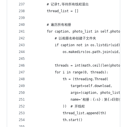
        # 记录t,等待所有线程退出
        thread_list = []
        # 遍历所有相册
        for caption, photo_list in self.photo_ga
            # 以相册名称创建子文件夹
            if caption not in os.listdir(uid):
                os.makedirs(os.path.join(uid, ca
            threads = int(math.ceil(len(photo_li
            for i in range(0, threads):
                th = (threading.Thread(
                    target=self.download,
                    args=(caption, photo_list[i 
                    name='相册：{:s}：第{:d}部分(共{
                ))  # 开线程
                thread_list.append(th)
                th.start()