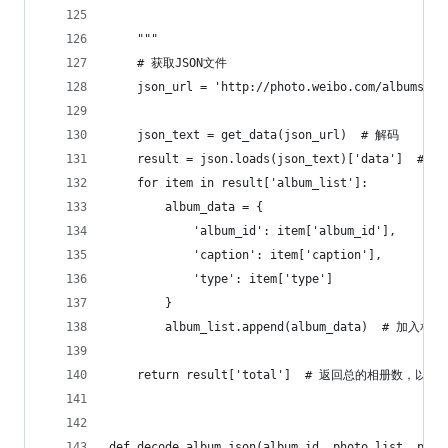
    """
    # 获取JSON文件
    json_url = 'http://photo.weibo.com/albums/ge
    json_text = get_data(json_url)  # 解码
    result = json.loads(json_text)['data']  
    for item in result['album_list']:
        album_data = {
            'album_id': item['album_id'],
            'caption': item['caption'],
            'type': item['type']
        }
        album_list.append(album_data)  # 加入相
    return result['total']  # 返回总的相册数，以
def decode_album_json(album_id, photo_list, page