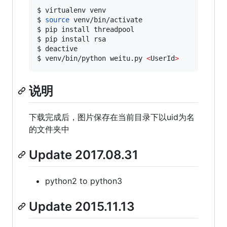
$ virtualenv venv

$ 
source
 venv/bin/activate

$ pip install threadpool

$ pip install rsa

$ deactive

$ venv/bin/python weitu.py 
<
UserId
>
说明
下载完成后，图片保存在当前目录下以uid为名
的文件夹中
Update 2017.08.31
python2 to python3
Update 2015.11.13