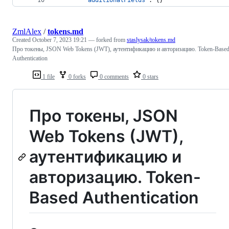
ZmlAlex
/
tokens.md
Created
October 7, 2023 19:21
— forked from
staslysak/tokens.md
Про токены, JSON Web Tokens (JWT), аутентификацию и авторизацию. Token-Base
Authentication
1 file
0 forks
0 comments
0 stars
Про токены, JSON
Web Tokens (JWT),
аутентификацию и
авторизацию. Token-
Based Authentication