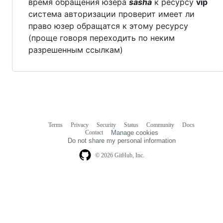
время обращения юзера
sasha
к ресурсу
vip
система авторизации проверит имеет ли
право юзер обращатся к этому ресурсу
(проще говоря переходить по неким
разрешенным ссылкам)
Terms
Privacy
Security
Status
Community
Docs
Footer
Footer
Contact
Manage cookies
navigation
Do not share my personal information
© 2026 GitHub, Inc.