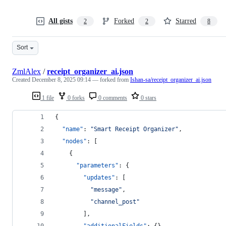
All gists
Forked
Starred
2
2
8
Sort
ZmlAlex
/
receipt_organizer_ai.json
Created
December 8, 2025 09:14
— forked from
Ishan-sa/receipt_organizer_ai.json
1 file
0 forks
0 comments
0 stars
{
"name"
: 
"
Smart Receipt Organizer
"
,
"nodes"
: [
    {
"parameters"
: {
"updates"
: [
"
message
"
,
"
channel_post
"
        ],
"additionalFields"
: {}