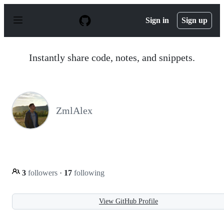
S
k
Sign in
Sign up
i
p
t
o
Instantly share code, notes, and snippets.
c
o
n
t
e
n
ZmlAlex
t
3
followers
·
17
following
View GitHub Profile