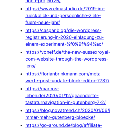
noch-projekt26/
https://www.elmastudio.de/2019-im-
rueckblick-und-persoenliche-ziele-
fuers-neue-jahr/
https://caspar.blog/die-wordpress-
registrierung-in-2020-einladung-zu-
einem-experiment-%f0%9f%94%ac/
https://voneff.de/the-new-sussexroyal-
com-website-through-the-wordpress-
lens/
https://florianbrinkmann.com/meta-
werte-post-update-block-editor-7787/
https://marcos-
leben.de/2020/01/12/geaenderte-
tastaturnavigation-in-gutenberg-7-2/
https://blog.novatrend.ch/2020/01/06/i
mmer-mehr-gutenberg-bloecke/
https://go-around.de/blog/affiliate-