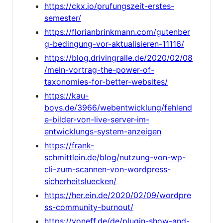
https://ckx.io/prufungszeit-erstes-
semester/
https://florianbrinkmann.com/gutenber
g-bedingung-vor-aktualisieren-11116/
https://blog.drivingralle.de/2020/02/08
/mein-vortrag-the-power-of-
taxonomies-for-better-websites/
https://kau-
boys.de/3966/webentwicklung/fehlend
e-bilder-von-live-server-im-
entwicklungs-system-anzeigen
https://frank-
schmittlein.de/blog/nutzung-von-wp-
cli-zum-scannen-von-wordpress-
sicherheitsluecken/
https://her.ein.de/2020/02/09/wordpre
ss-community-burnout/
https://voneff.de/de/plugin-show-and-