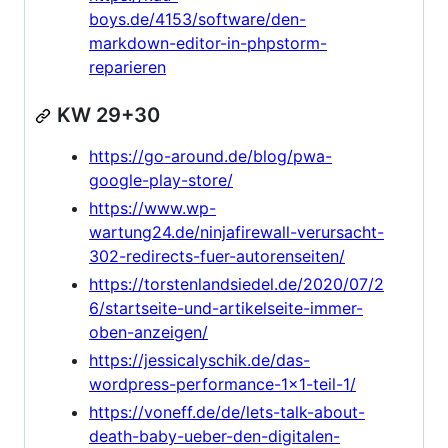
boys.de/4153/software/den-
markdown-editor-in-phpstorm-
reparieren
KW 29+30
https://go-around.de/blog/pwa-
google-play-store/
https://www.wp-
wartung24.de/ninjafirewall-verursacht-
302-redirects-fuer-autorenseiten/
https://torstenlandsiedel.de/2020/07/2
6/startseite-und-artikelseite-immer-
oben-anzeigen/
https://jessicalyschik.de/das-
wordpress-performance-1x1-teil-1/
https://voneff.de/de/lets-talk-about-
death-baby-ueber-den-digitalen-