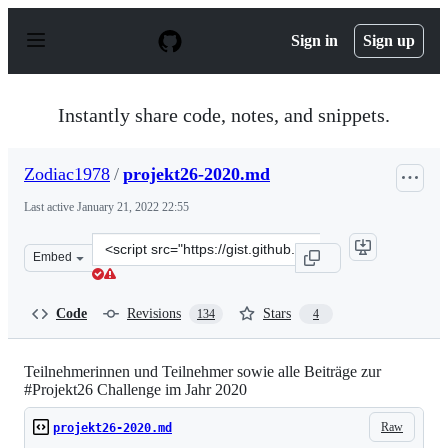
S
k
Sign in
Sign up
i
p
t
o
Instantly share code, notes, and snippets.
c
o
n
Zodiac1978
/
projekt26-2020.md
t
e
Last active
January 21, 2022 22:55
n
t
Clone
Embed
this
repository
at
Code
Revisions
Stars
134
4
&lt;script
src=&quot;https://gist.github.com/Zodiac1978/b0916b14d
Teilnehmerinnen und Teilnehmer sowie alle Beiträge zur
#Projekt26 Challenge im Jahr 2020
Raw
projekt26-2020.md