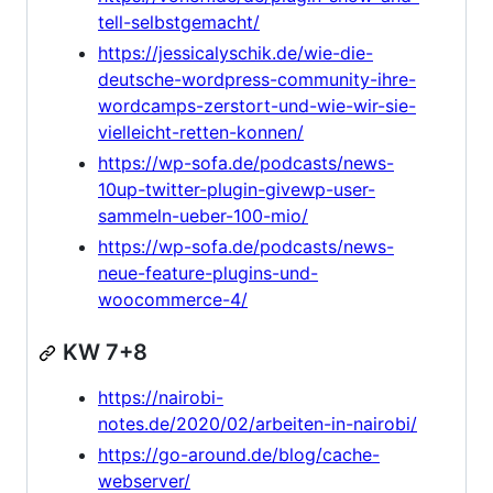
tell-selbstgemacht/
https://jessicalyschik.de/wie-die-
deutsche-wordpress-community-ihre-
wordcamps-zerstort-und-wie-wir-sie-
vielleicht-retten-konnen/
https://wp-sofa.de/podcasts/news-
10up-twitter-plugin-givewp-user-
sammeln-ueber-100-mio/
https://wp-sofa.de/podcasts/news-
neue-feature-plugins-und-
woocommerce-4/
KW 7+8
https://nairobi-
notes.de/2020/02/arbeiten-in-nairobi/
https://go-around.de/blog/cache-
webserver/