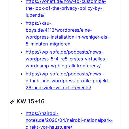
https://voneff.de/how-to-customize-
the-look-of-the-privacy-policy-by-
iubenda/
https://kau-
boys.de/4113/wordpress/eine-
wordpress-installation-in-weniger-als-
5-minuten-migrieren
https://wp-sofa.de/podcasts/news-
wordpress-5-4-rc5-erstes-virtuelles-
wordcamp-wpblogtalk-konferenz/
https://wp-sofa.de/podcasts/news-
github-und-wordpress-profile-projekt-
26-und-viele-virtuelle-events/
KW 15+16
https://nairobi-
notes.de/2020/04/nairobi-nationalpark-
direkt-vor-haustuere/