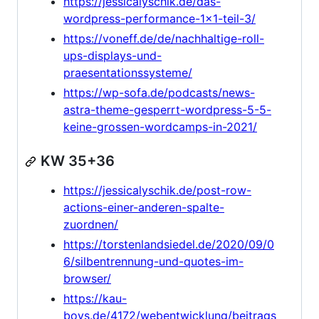
https://jessicalyschik.de/das-
wordpress-performance-1x1-teil-3/
https://voneff.de/de/nachhaltige-roll-
ups-displays-und-
praesentationssysteme/
https://wp-sofa.de/podcasts/news-
astra-theme-gesperrt-wordpress-5-5-
keine-grossen-wordcamps-in-2021/
KW 35+36
https://jessicalyschik.de/post-row-
actions-einer-anderen-spalte-
zuordnen/
https://torstenlandsiedel.de/2020/09/0
6/silbentrennung-und-quotes-im-
browser/
https://kau-
boys.de/4172/webentwicklung/beitrags