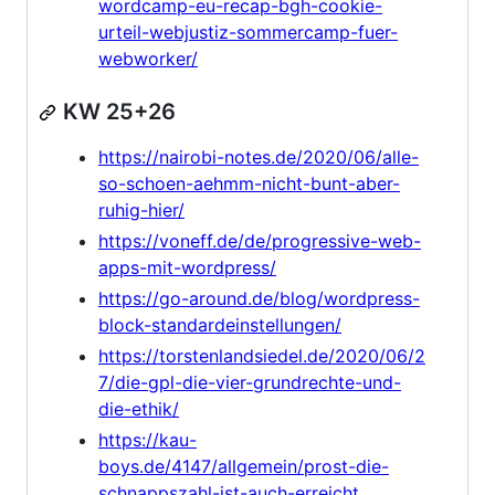
wordcamp-eu-recap-bgh-cookie-
urteil-webjustiz-sommercamp-fuer-
webworker/
KW 25+26
https://nairobi-notes.de/2020/06/alle-
so-schoen-aehmm-nicht-bunt-aber-
ruhig-hier/
https://voneff.de/de/progressive-web-
apps-mit-wordpress/
https://go-around.de/blog/wordpress-
block-standardeinstellungen/
https://torstenlandsiedel.de/2020/06/2
7/die-gpl-die-vier-grundrechte-und-
die-ethik/
https://kau-
boys.de/4147/allgemein/prost-die-
schnappszahl-ist-auch-erreicht