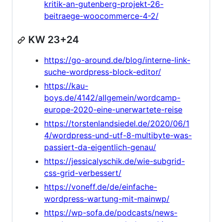
kritik-an-gutenberg-projekt-26-
beitraege-woocommerce-4-2/
KW 23+24
https://go-around.de/blog/interne-link-
suche-wordpress-block-editor/
https://kau-
boys.de/4142/allgemein/wordcamp-
europe-2020-eine-unerwartete-reise
https://torstenlandsiedel.de/2020/06/1
4/wordpress-und-utf-8-multibyte-was-
passiert-da-eigentlich-genau/
https://jessicalyschik.de/wie-subgrid-
css-grid-verbessert/
https://voneff.de/de/einfache-
wordpress-wartung-mit-mainwp/
https://wp-sofa.de/podcasts/news-