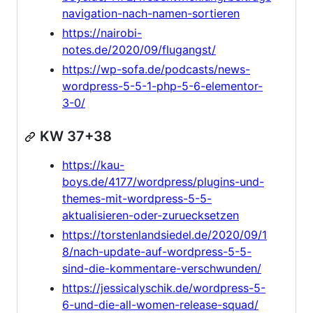
navigation-nach-namen-sortieren
https://nairobi-
notes.de/2020/09/flugangst/
https://wp-sofa.de/podcasts/news-
wordpress-5-5-1-php-5-6-elementor-
3-0/
KW 37+38
https://kau-
boys.de/4177/wordpress/plugins-und-
themes-mit-wordpress-5-5-
aktualisieren-oder-zuruecksetzen
https://torstenlandsiedel.de/2020/09/1
8/nach-update-auf-wordpress-5-5-
sind-die-kommentare-verschwunden/
https://jessicalyschik.de/wordpress-5-
6-und-die-all-women-release-squad/