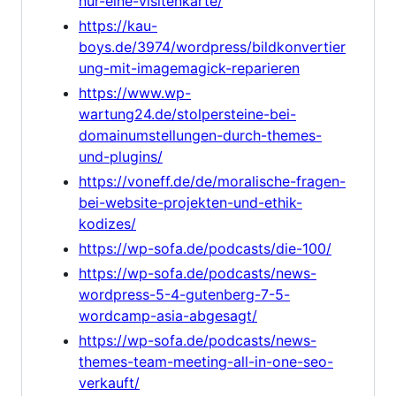
nur-eine-visitenkarte/
https://kau-
boys.de/3974/wordpress/bildkonvertier
ung-mit-imagemagick-reparieren
https://www.wp-
wartung24.de/stolpersteine-bei-
domainumstellungen-durch-themes-
und-plugins/
https://voneff.de/de/moralische-fragen-
bei-website-projekten-und-ethik-
kodizes/
https://wp-sofa.de/podcasts/die-100/
https://wp-sofa.de/podcasts/news-
wordpress-5-4-gutenberg-7-5-
wordcamp-asia-abgesagt/
https://wp-sofa.de/podcasts/news-
themes-team-meeting-all-in-one-seo-
verkauft/