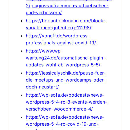
2/plugins-aufraeumen-aufhuebschen-
und-verbessern/
https://florianbrinkmann.com/block-
variationen-gutenberg-11298/
https://voneff.de/wordpress-
professionals-against-covid-19/
https://www.wp-
wartung24.de/automatische-plugin-
updates-wohl-ab-wordpress-5-5/
https://jessicalyschik.de/pause-fuer-
die-meetups-und-wordcamps-oder-
doch-neustart/
https://wp-sofa.de/podcasts/news-
wordpress-5-4-rc-3-events-werden-
verschoben-woocommerce-4/
https://wp-sofa.de/podcasts/news-
wordpress-5-4-rc-covid-19-und-