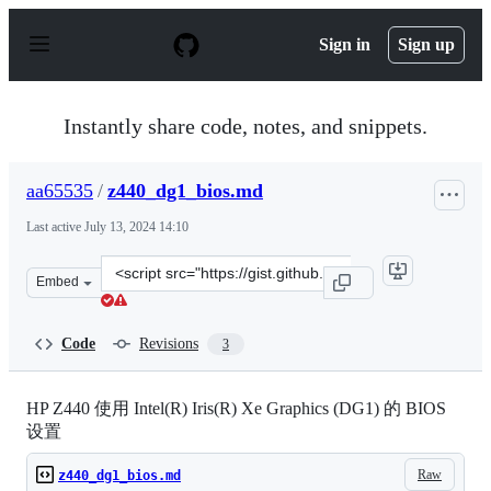
S
k
Sign in
Sign up
i
p
t
o
Instantly share code, notes, and snippets.
c
o
n
aa65535
/
z440_dg1_bios.md
t
e
Last active
July 13, 2024 14:10
n
t
Clone
Embed
this
repository
at
Code
Revisions
3
&lt;script
src=&quot;https://gist.github.com/aa65535/6d873f8292b5
HP Z440 使用 Intel(R) Iris(R) Xe Graphics (DG1) 的 BIOS
设置
Raw
z440_dg1_bios.md