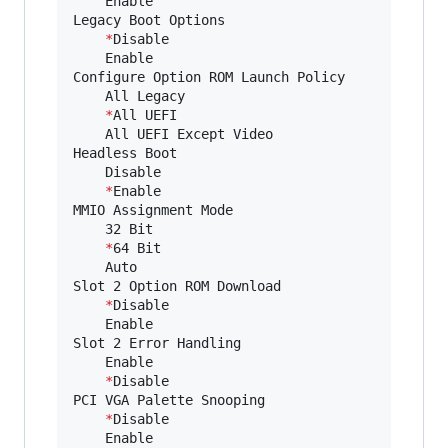
	Enable

Legacy Boot Options

*
Disable

	Enable

Configure Option ROM Launch Policy

	All Legacy

*
All UEFI

	All UEFI Except Video

Headless Boot

	Disable

*
Enable

MMIO Assignment Mode

	32 Bit

*
64 Bit

	Auto

Slot 2 Option ROM Download

*
Disable

	Enable

Slot 2 Error Handling

	Enable

*
Disable

PCI VGA Palette Snooping

*
Disable

	Enable