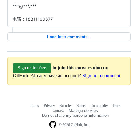
***@***.***

电话：18311190877
Load later comments...
to join this conversation on
Sign up for free
GitHub
. Already have an account?
Sign in to comment
Terms
Privacy
Security
Status
Community
Docs
Footer
Footer
Contact
Manage cookies
navigation
Do not share my personal information
© 2026 GitHub, Inc.