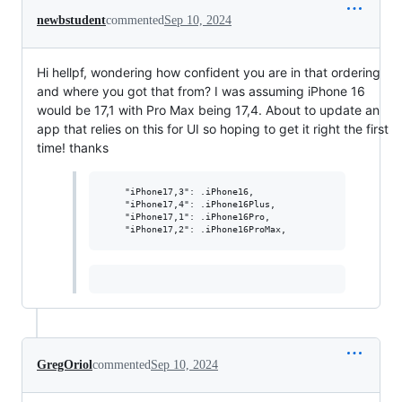
newbstudent
commented
Sep 10, 2024
Hi hellpf, wondering how confident you are in that ordering
and where you got that from? I was assuming iPhone 16
would be 17,1 with Pro Max being 17,4. About to update an
app that relies on this for UI so hoping to get it right the first
time! thanks
    "iPhone17,3": .iPhone16,

    "iPhone17,4": .iPhone16Plus,

    "iPhone17,1": .iPhone16Pro,

GregOriol
commented
Sep 10, 2024