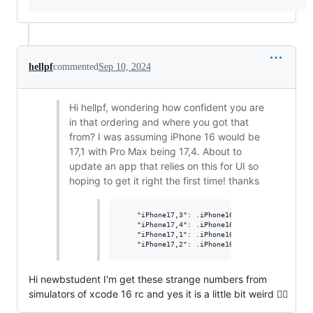
hellpf
commented
Sep 10, 2024
Hi hellpf, wondering how confident you are
in that ordering and where you got that
from? I was assuming iPhone 16 would be
17,1 with Pro Max being 17,4. About to
update an app that relies on this for UI so
hoping to get it right the first time! thanks
    "iPhone17,3": .iPhone16,

    "iPhone17,4": .iPhone16Plus,

    "iPhone17,1": .iPhone16Pro,

Hi newbstudent I'm get these strange numbers from
simulators of xcode 16 rc and yes it is a little bit weird 🤷‍♂️