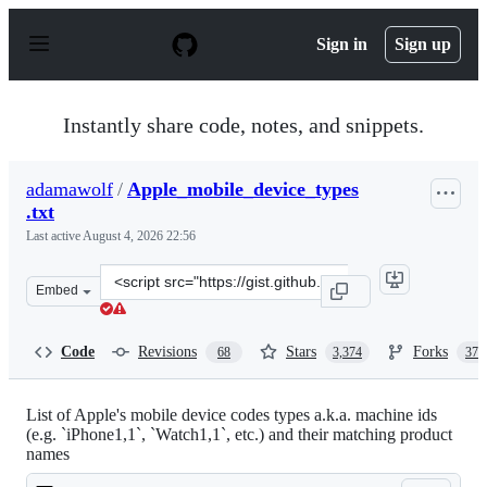
S
k
Sign in
Sign up
i
p
t
o
Instantly share code, notes, and snippets.
c
o
n
adamawolf
/
Apple_mobile_device_types
t
.txt
e
n
Last active
August 4, 2026 22:56
t
Clone
Embed
this
repository
at
Code
Revisions
Stars
Forks
68
3,374
376
&lt;script
src=&quot;https://gist.github.com/adamawolf/3048717.js
List of Apple's mobile device codes types a.k.a. machine ids
(e.g. `iPhone1,1`, `Watch1,1`, etc.) and their matching product
names