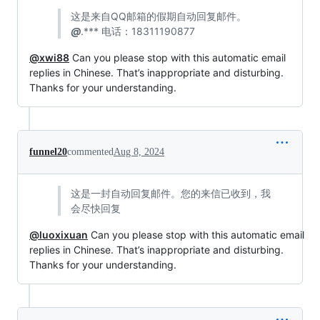
这是来自QQ邮箱的假期自动回复邮件。
@
.*** 电话：18311190877
@xwi88
Can you please stop with this automatic email
replies in Chinese. That’s inappropriate and disturbing.
Thanks for your understanding.
funnel20
commented
Aug 8, 2024
这是一封自动回复邮件。您的来信已收到，我
会尽快回复
@luoxixuan
Can you please stop with this automatic email
replies in Chinese. That’s inappropriate and disturbing.
Thanks for your understanding.