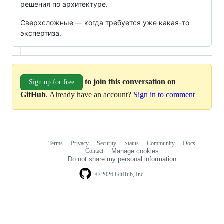
решения по архитектуре.
Сверхсложные — когда требуется уже какая-то
экспертиза.
to join this conversation on
Sign up for free
GitHub
. Already have an account?
Sign in to comment
Terms
Privacy
Security
Status
Community
Docs
Footer
Footer
Contact
Manage cookies
navigation
Do not share my personal information
© 2026 GitHub, Inc.