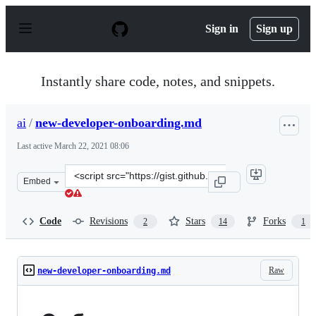
S
k
Sign in
Sign up
i
p
t
o
Instantly share code, notes, and snippets.
c
o
n
ai
/
new-developer-onboarding.md
t
e
Last active
March 22, 2021 08:06
n
t
Clone
Embed
this
repository
at
Code
Revisions
Stars
Forks
2
14
1
&lt;script
src=&quot;https://gist.github.com/ai/522418dcc70c2652f1
Raw
new-developer-onboarding.md