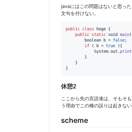
javaにはこの問題はないと思っ
文句を付けない。
public
class
hoge
 {

public
static
void
main
(
boolean
b
 = 
false
;

if
 ( 
b
 = 
true
 ){

System
.
out
.
print
        }

    }

}
休憩2
ここから先の言語達は、そもそも
う理由でこの種の誤りは起きない
scheme