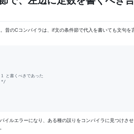
文 の条件節で、左辺に定数を書くべ
の話題。昔のCコンパイラは、if文の条件節で代入を書いても文句
= 1 と書くべきであった
*/
パイルエラーになり、ある種の誤りをコンパイラに見つけさせ
。