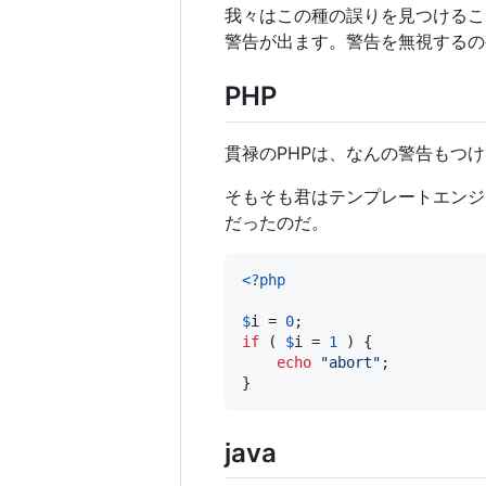
我々はこの種の誤りを見つけるこ
警告が出ます。警告を無視するの
PHP
貫禄のPHPは、なんの警告もつ
そもそも君はテンプレートエンジ
だったのだ。
<?php
$
i
 = 
0
if
 ( 
$
i
 = 
1
 ) {

echo
"
abort
"
;

}
java