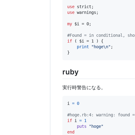
use
use
 warnings;

my
$i
 = 0;

#
Found = in conditional, sho
if
 ( 
$i
 = 1 ) {

print
"
hoge
\n
"
;

}
ruby
実行時警告になる。
i
=
0
#hoge.rb:4: warning: found =
if
i
=
1
puts
"hoge"
end