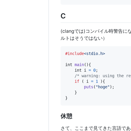
C
(clangでは)コンパイル時警
ルトはそうではない）
#include
<stdio.h>
int
main
(){

int
i
=
0
;

/* warning: using the re
if
 ( 
i
=
1
 ){

puts
(
"hoge"
);

    }

}
休憩
さて、ここまで見てきた言語であ