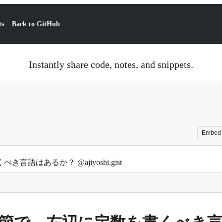
ts
Back to GitHub
Instantly share code, notes, and snippets.
Embed
き言語はあるか？ @ajiyoshi.gist