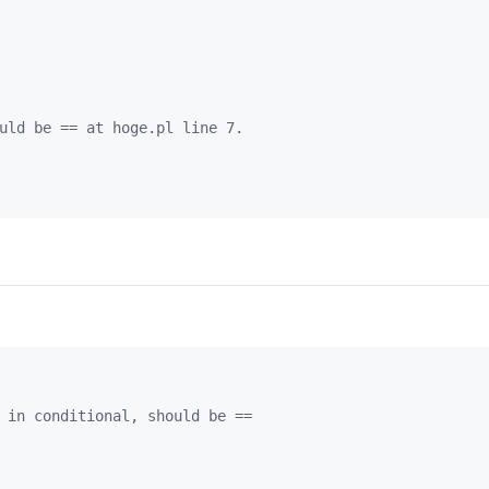
uld be == at hoge.pl line 7.
 in conditional, should be ==