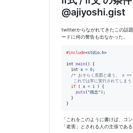
if式 / if
@ajiyoshi.gist
twitterからながれてきたこ
ードに何の警告も出なかった。
#include
<stdio.h>
int
main
() {

int
x
=
0
;

/* おそらく意図と違う。 x =
   これでは常に実行されてしまう 
if
 ( 
x
=
1
 ) {

puts
(
"残念"
);

  }

}
「これをこのように書けば、コン
「老害」とされる人の主張である