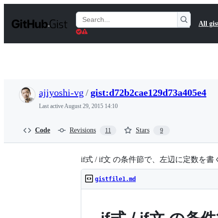
S
k
Search
All gis
i
Gists
p
t
o
c
o
n
t
ajiyoshi-vg
/
gist:d72b2cae129d73a405e4
e
n
Last active
August 29, 2015 14:10
t
Code
Revisions
Stars
11
9
if式 / if文 の条件節で、左辺に定数を書くべ
gistfile1.md