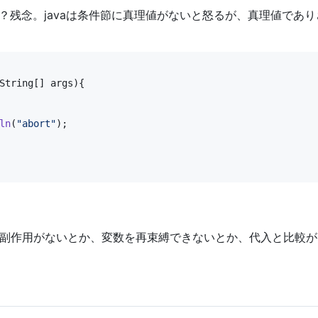
た？残念。javaは条件節に真理値がないと怒るが、真理値であ
String
[] 
args
){

ln
(
"abort"
);

副作用がないとか、変数を再束縛できないとか、代入と比較が